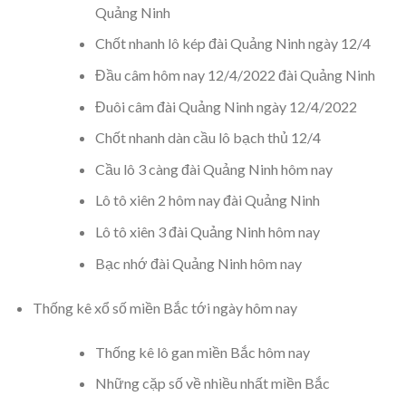
Quảng Ninh
Chốt nhanh lô kép đài Quảng Ninh ngày 12/4
Đầu câm hôm nay 12/4/2022 đài Quảng Ninh
Đuôi câm đài Quảng Ninh ngày 12/4/2022
Chốt nhanh dàn cầu lô bạch thủ 12/4
Cầu lô 3 càng đài Quảng Ninh hôm nay
Lô tô xiên 2 hôm nay đài Quảng Ninh
Lô tô xiên 3 đài Quảng Ninh hôm nay
Bạc nhớ đài Quảng Ninh hôm nay
Thống kê xổ số miền Bắc tới ngày hôm nay
Thống kê lô gan miền Bắc hôm nay
Những cặp số về nhiều nhất miền Bắc