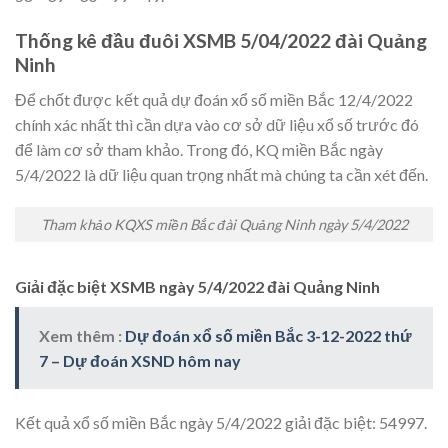
Thống kê đầu đuôi XSMB 5/04/2022 đài Quảng
Ninh
Để chốt được kết quả dự đoán xổ số miền Bắc 12/4/2022
chính xác nhất thì cần dựa vào cơ sở dữ liệu xổ số trước đó
để làm cơ sở tham khảo. Trong đó, KQ miền Bắc ngày
5/4/2022 là dữ liệu quan trọng nhất mà chúng ta cần xét đến.
Tham khảo KQXS miền Bắc đài Quảng Ninh ngày 5/4/2022
Giải đặc biệt XSMB ngày 5/4/2022 đài Quảng Ninh
Xem thêm :
Dự đoán xổ số miền Bắc 3-12-2022 thứ
7 – Dự đoán XSND hôm nay
Kết quả xổ số miền Bắc ngày 5/4/2022 giải đặc biệt: 54997.