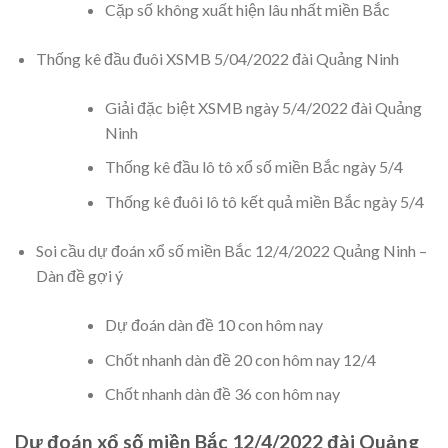
Cặp số không xuất hiện lâu nhất miền Bắc
Thống kê đầu đuôi XSMB 5/04/2022 đài Quảng Ninh
Giải đặc biệt XSMB ngày 5/4/2022 đài Quảng
Ninh
Thống kê đầu lô tô xổ số miền Bắc ngày 5/4
Thống kê đuôi lô tô kết quả miền Bắc ngày 5/4
Soi cầu dự đoán xổ số miền Bắc 12/4/2022 Quảng Ninh –
Dàn đề gợi ý
Dự đoán dàn đề 10 con hôm nay
Chốt nhanh dàn đề 20 con hôm nay 12/4
Chốt nhanh dàn đề 36 con hôm nay
Dự đoán xổ số miền Bắc 12/4/2022 đài Quảng