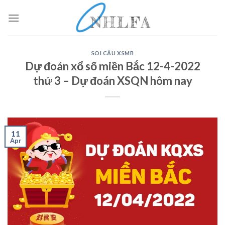
Skip
to
content
SOI CẦU XSMB
Dự đoán xổ số miền Bắc 12-4-2022
thứ 3 – Dự đoán XSQN hôm nay
11
Apr