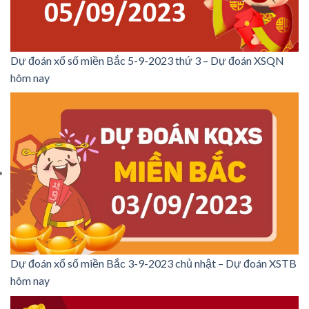
Dự đoán xổ số miền Bắc 5-9-2023 thứ 3 – Dự đoán XSQN
hôm nay
Dự đoán xổ số miền Bắc 3-9-2023 chủ nhật – Dự đoán XSTB
hôm nay