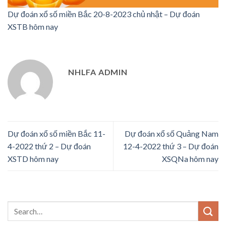
Dự đoán xổ số miền Bắc 20-8-2023 chủ nhật – Dự đoán
XSTB hôm nay
NHLFA ADMIN
Dự đoán xổ số miền Bắc 11-
Dự đoán xổ số Quảng Nam
4-2022 thứ 2 – Dự đoán
12-4-2022 thứ 3 – Dự đoán
XSTD hôm nay
XSQNa hôm nay