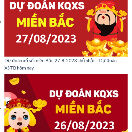
Dự đoán xổ số miền Bắc 27-8-2023 chủ nhật – Dự đoán
XSTB hôm nay