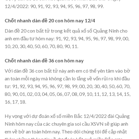
12/4/2022: 90, 91, 92, 93, 94, 95, 96, 97, 98, 99.
Chốt nhanh dàn đề 20 con hôm nay 12/4
Dàn đề 20 con bất tử trong kết quả xổ số Quảng Ninh cho
anh em đầu tư hôm nay: 91, 92, 93, 94, 95, 96, 97, 98, 99, 00,
10, 20, 30, 40, 50, 60, 70, 80, 90, 11.
Chốt nhanh dàn đề 36 con hôm nay
Với dàn đề 36 con bất tử này anh em có thể yên tâm vào bờ
an toàn mỗi ngày mà không cần lo lắng về vốn rủi ro khi đầu
tư: 91, 92, 93, 94, 95, 96, 97, 98, 99, 00, 20, 30, 40, 50, 60, 70,
80, 90, 01, 02, 03, 04, 05, 06, 07, 08, 09, 10, 11, 12, 13, 14, 15,
16, 17, 18.
Hy vọng với dự đoán xổ số miền Bắc 12/4/2022 đài Quảng
Ninh hôm nay của các chuyên gia soi cầu XSVN sẽ giúp anh
em về bờ an toàn hôm nay. Theo dõi chúng tôi để cập nhật