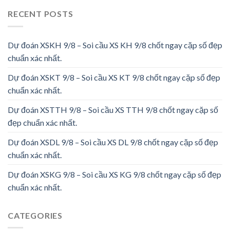
RECENT POSTS
Dự đoán XSKH 9/8 – Soi cầu XS KH 9/8 chốt ngay cặp số đẹp
chuẩn xác nhất.
Dự đoán XSKT 9/8 – Soi cầu XS KT 9/8 chốt ngay cặp số đẹp
chuẩn xác nhất.
Dự đoán XSTTH 9/8 – Soi cầu XS TTH 9/8 chốt ngay cặp số
đẹp chuẩn xác nhất.
Dự đoán XSDL 9/8 – Soi cầu XS DL 9/8 chốt ngay cặp số đẹp
chuẩn xác nhất.
Dự đoán XSKG 9/8 – Soi cầu XS KG 9/8 chốt ngay cặp số đẹp
chuẩn xác nhất.
CATEGORIES