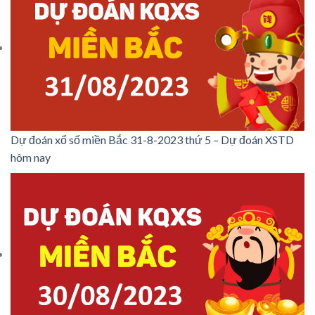
Dự đoán xổ số miền Bắc 31-8-2023 thứ 5 – Dự đoán XSTD
hôm nay