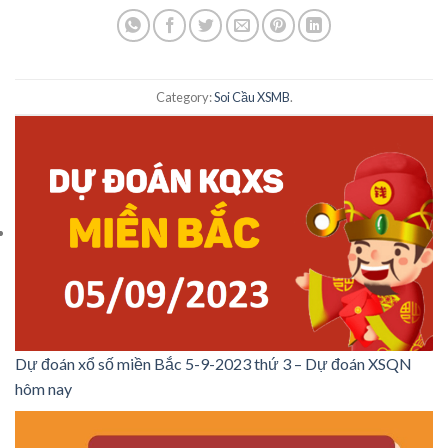
Category:
Soi Cầu XSMB
.
Dự đoán xổ số miền Bắc 5-9-2023 thứ 3 – Dự đoán XSQN
hôm nay