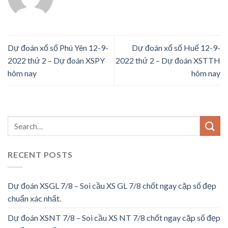
Dự đoán xổ số Phú Yên 12-9-
Dự đoán xổ số Huế 12-9-
2022 thứ 2 – Dự đoán XSPY
2022 thứ 2 – Dự đoán XSTTH
hôm nay
hôm nay
RECENT POSTS
Dự đoán XSGL 7/8 – Soi cầu XS GL 7/8 chốt ngay cặp số đẹp
chuẩn xác nhất.
Dự đoán XSNT 7/8 – Soi cầu XS NT 7/8 chốt ngay cặp số đẹp