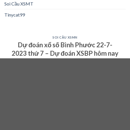
Soi Cầu XSMT
Tinycat99
SOI CẦU XSMN
Dự đoán xổ số Bình Phước 22-7-
2023 thứ 7 – Dự đoán XSBP hôm nay
21
Jul