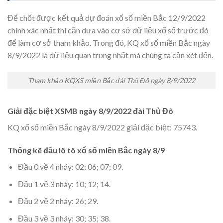
Để chốt được kết quả dự đoán xổ số miền Bắc 12/9/2022
chính xác nhất thì cần dựa vào cơ sở dữ liệu xổ số trước đó
để làm cơ sở tham khảo. Trong đó, KQ xổ số miền Bắc ngày
8/9/2022 là dữ liệu quan trọng nhất mà chúng ta cần xét đến.
Tham khảo KQXS miền Bắc đài Thủ Đô ngày 8/9/2022
Giải đặc biệt XSMB ngày 8/9/2022 đài Thủ Đô
KQ xổ số miền Bắc ngày 8/9/2022 giải đặc biệt: 75743.
Thống kê đầu lô tô xổ số miền Bắc ngày 8/9
Đầu 0 về 4 nháy: 02; 06; 07; 09.
Đầu 1 về 3 nháy: 10; 12; 14.
Đầu 2 về 2 nháy: 26; 29.
Đầu 3 về 3 nháy: 30; 35; 38.