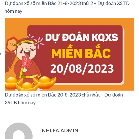
Dự đoán xổ số miền Bắc 21-8-2023 thứ 2 – Dự đoán XSTD
hôm nay
Dự đoán xổ số miền Bắc 20-8-2023 chủ nhật – Dự đoán
XSTB hôm nay
NHLFA ADMIN