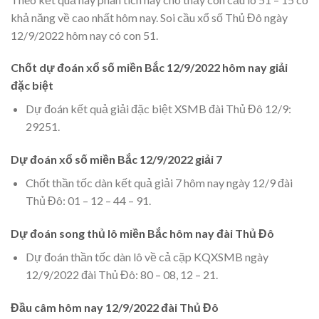
khả năng về cao nhất hôm nay. Soi cầu xổ số Thủ Đô ngày
12/9/2022 hôm nay có con 51.
Chốt dự đoán xổ số miền Bắc 12/9/2022 hôm nay giải
đặc biệt
Dự đoán kết quả giải đặc biệt XSMB đài Thủ Đô 12/9:
29251.
Dự đoán xổ số miền Bắc 12/9/2022 giải 7
Chốt thần tốc dàn kết quả giải 7 hôm nay ngày 12/9 đài
Thủ Đô: 01 – 12 – 44 – 91.
Dự đoán song thủ lô miền Bắc hôm nay đài Thủ Đô
Dự đoán thần tốc dàn lô về cả cặp KQXSMB ngày
12/9/2022 đài Thủ Đô: 80 – 08, 12 – 21.
Đầu câm hôm nay 12/9/2022 đài Thủ Đô