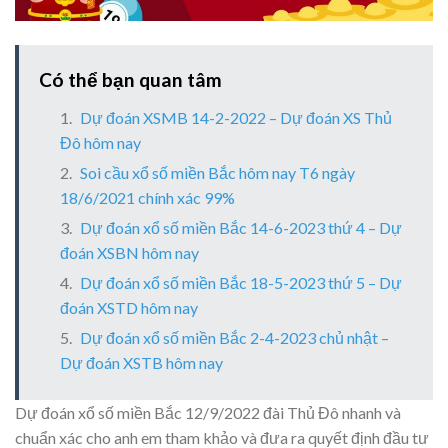
Có thể bạn quan tâm
Dự đoán XSMB 14-2-2022 – Dự đoán XS Thủ
Đô hôm nay
Soi cầu xổ số miền Bắc hôm nay T6 ngày
18/6/2021 chính xác 99%
Dự đoán xổ số miền Bắc 14-6-2023 thứ 4 – Dự
đoán XSBN hôm nay
Dự đoán xổ số miền Bắc 18-5-2023 thứ 5 – Dự
đoán XSTD hôm nay
Dự đoán xổ số miền Bắc 2-4-2023 chủ nhật –
Dự đoán XSTB hôm nay
Dự đoán xổ số miền Bắc 12/9/2022 đài Thủ Đô nhanh và
chuẩn xác cho anh em tham khảo và đưa ra quyết định đầu tư