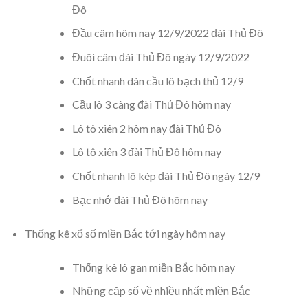
Đô
Đầu câm hôm nay 12/9/2022 đài Thủ Đô
Đuôi câm đài Thủ Đô ngày 12/9/2022
Chốt nhanh dàn cầu lô bạch thủ 12/9
Cầu lô 3 càng đài Thủ Đô hôm nay
Lô tô xiên 2 hôm nay đài Thủ Đô
Lô tô xiên 3 đài Thủ Đô hôm nay
Chốt nhanh lô kép đài Thủ Đô ngày 12/9
Bạc nhớ đài Thủ Đô hôm nay
Thống kê xổ số miền Bắc tới ngày hôm nay
Thống kê lô gan miền Bắc hôm nay
Những cặp số về nhiều nhất miền Bắc