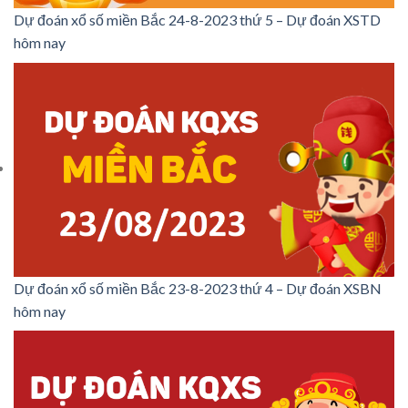
Dự đoán xổ số miền Bắc 24-8-2023 thứ 5 – Dự đoán XSTD
hôm nay
Dự đoán xổ số miền Bắc 23-8-2023 thứ 4 – Dự đoán XSBN
hôm nay