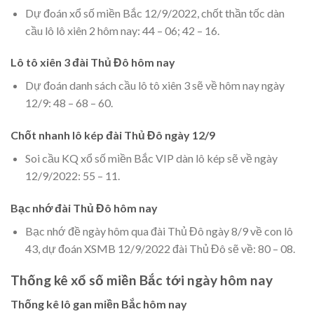
Dự đoán xổ số miền Bắc 12/9/2022, chốt thần tốc dàn
cầu lô lô xiên 2 hôm nay: 44 – 06; 42 – 16.
Lô tô xiên 3 đài Thủ Đô hôm nay
Dự đoán danh sách cầu lô tô xiên 3 sẽ về hôm nay ngày
12/9: 48 – 68 – 60.
Chốt nhanh lô kép đài Thủ Đô ngày 12/9
Soi cầu KQ xổ số miền Bắc VIP dàn lô kép sẽ về ngày
12/9/2022: 55 – 11.
Bạc nhớ đài Thủ Đô hôm nay
Bạc nhớ đề ngày hôm qua đài Thủ Đô ngày 8/9 về con lô
43, dự đoán XSMB 12/9/2022 đài Thủ Đô sẽ về: 80 – 08.
Thống kê xổ số miền Bắc tới ngày hôm nay
Thống kê lô gan miền Bắc hôm nay