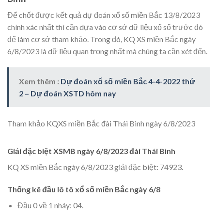
Để chốt được kết quả dự đoán xổ số miền Bắc 13/8/2023
chính xác nhất thì cần dựa vào cơ sở dữ liệu xổ số trước đó
để làm cơ sở tham khảo. Trong đó, KQ XS miền Bắc ngày
6/8/2023 là dữ liệu quan trọng nhất mà chúng ta cần xét đến.
Xem thêm :
Dự đoán xổ số miền Bắc 4-4-2022 thứ
2 – Dự đoán XSTD hôm nay
Tham khảo KQXS miền Bắc đài Thái Bình ngày 6/8/2023
Giải đặc biệt XSMB ngày 6/8/2023 đài Thái Bình
KQ XS miền Bắc ngày 6/8/2023 giải đặc biệt: 74923.
Thống kê đầu lô tô xổ số miền Bắc ngày 6/8
Đầu 0 về 1 nháy: 04.