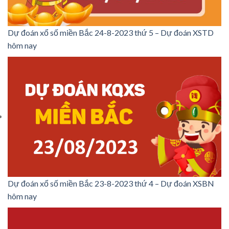
Dự đoán xổ số miền Bắc 24-8-2023 thứ 5 – Dự đoán XSTD
hôm nay
Dự đoán xổ số miền Bắc 23-8-2023 thứ 4 – Dự đoán XSBN
hôm nay