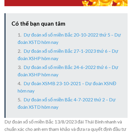
Có thể bạn quan tâm
Dự đoán xổ số miền Bắc 20-10-2022 thứ 5 – Dự
đoán XSTD hôm nay
Dự đoán xổ số miền Bắc 27-1-2023 thứ 6 – Dự
đoán XSHP hôm nay
Dự đoán xổ số miền Bắc 24-6-2022 thứ 6 – Dự
đoán XSHP hôm nay
Dự đoán XSMB 23-10-2021 – Dự đoán XSNĐ
hôm nay
Dự đoán xổ số miền Bắc 4-7-2022 thứ 2 – Dự
đoán XSTD hôm nay
Dự đoán xổ số miền Bắc 13/8/2023 đài Thái Bình nhanh và
chuẩn xác cho anh em tham khảo và đưa ra quyết định đầu tư