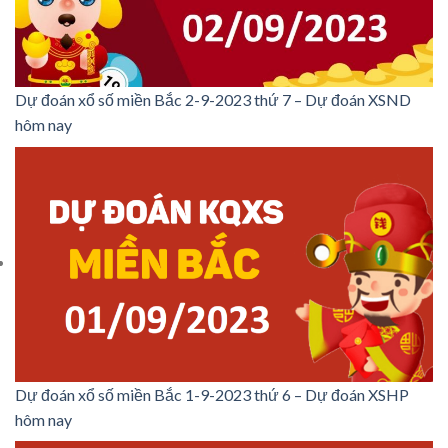
Dự đoán xổ số miền Bắc 2-9-2023 thứ 7 – Dự đoán XSND
hôm nay
Dự đoán xổ số miền Bắc 1-9-2023 thứ 6 – Dự đoán XSHP
hôm nay