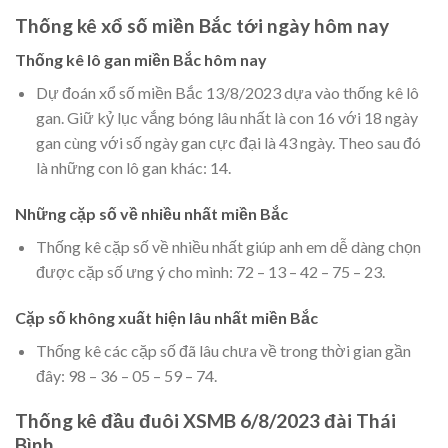
Thống kê xổ số miền Bắc tới ngày hôm nay
Thống kê lô gan miền Bắc hôm nay
Dự đoán xổ số miền Bắc 13/8/2023 dựa vào thống kê lô
gan. Giữ kỷ lục vắng bóng lâu nhất là con 16 với 18 ngày
gan cùng với số ngày gan cực đại là 43 ngày. Theo sau đó
là những con lô gan khác: 14.
Những cặp số về nhiều nhất miền Bắc
Thống kê cặp số về nhiều nhất giúp anh em dễ dàng chọn
được cặp số ưng ý cho mình: 72 – 13 – 42 – 75 – 23.
Cặp số không xuất hiện lâu nhất miền Bắc
Thống kê các cặp số đã lâu chưa về trong thời gian gần
đây: 98 – 36 – 05 – 59 – 74.
Thống kê đầu đuôi XSMB 6/8/2023 đài Thái
Bình