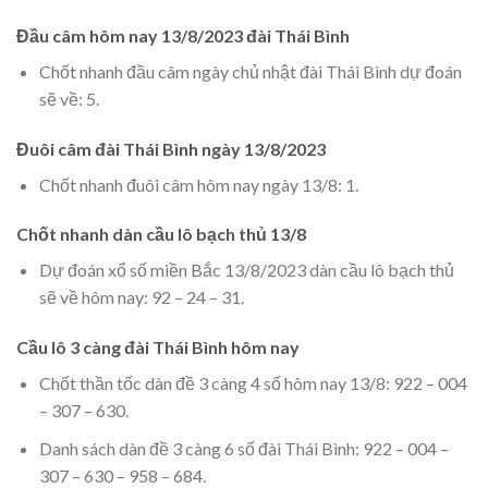
Đầu câm hôm nay 13/8/2023 đài Thái Bình
Chốt nhanh đầu câm ngày chủ nhật đài Thái Bình dự đoán
sẽ về: 5.
Đuôi câm đài Thái Bình ngày 13/8/2023
Chốt nhanh đuôi câm hôm nay ngày 13/8: 1.
Chốt nhanh dàn cầu lô bạch thủ 13/8
Dự đoán xổ số miền Bắc 13/8/2023 dàn cầu lô bạch thủ
sẽ về hôm nay: 92 – 24 – 31.
Cầu lô 3 càng đài Thái Bình hôm nay
Chốt thần tốc dàn đề 3 càng 4 số hôm nay 13/8: 922 – 004
– 307 – 630.
Danh sách dàn đề 3 càng 6 số đài Thái Bình: 922 – 004 –
307 – 630 – 958 – 684.