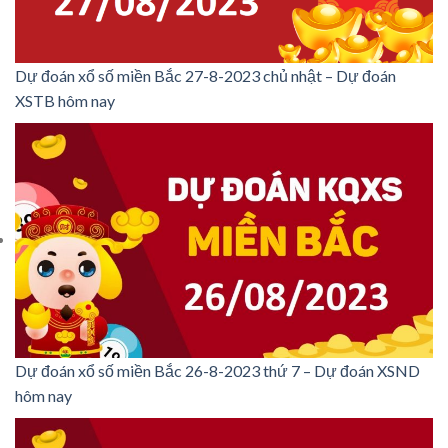
Dự đoán xổ số miền Bắc 27-8-2023 chủ nhật – Dự đoán
XSTB hôm nay
Dự đoán xổ số miền Bắc 26-8-2023 thứ 7 – Dự đoán XSND
hôm nay