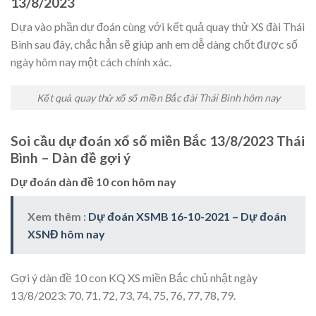
13/8/2023
Dựa vào phần dự đoán cùng với kết quả quay thử XS đài Thái
Bình sau đây, chắc hẳn sẽ giúp anh em dễ dàng chốt được số
ngày hôm nay một cách chính xác.
Kết quả quay thử xổ số miền Bắc đài Thái Bình hôm nay
Soi cầu dự đoán xổ số miền Bắc 13/8/2023 Thái
Bình – Dàn đề gợi ý
Dự đoán dàn đề 10 con hôm nay
Xem thêm :
Dự đoán XSMB 16-10-2021 – Dự đoán
XSNĐ hôm nay
Gợi ý dàn đề 10 con KQ XS miền Bắc chủ nhật ngày
13/8/2023: 70, 71, 72, 73, 74, 75, 76, 77, 78, 79.