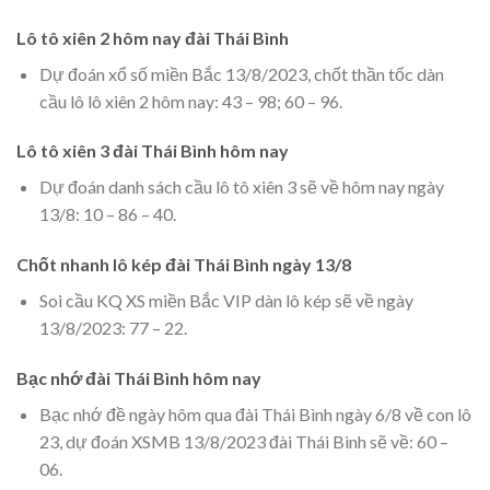
Lô tô xiên 2 hôm nay đài Thái Bình
Dự đoán xổ số miền Bắc 13/8/2023, chốt thần tốc dàn
cầu lô lô xiên 2 hôm nay: 43 – 98; 60 – 96.
Lô tô xiên 3 đài Thái Bình hôm nay
Dự đoán danh sách cầu lô tô xiên 3 sẽ về hôm nay ngày
13/8: 10 – 86 – 40.
Chốt nhanh lô kép đài Thái Bình ngày 13/8
Soi cầu KQ XS miền Bắc VIP dàn lô kép sẽ về ngày
13/8/2023: 77 – 22.
Bạc nhớ đài Thái Bình hôm nay
Bạc nhớ đề ngày hôm qua đài Thái Bình ngày 6/8 về con lô
23, dự đoán XSMB 13/8/2023 đài Thái Bình sẽ về: 60 –
06.