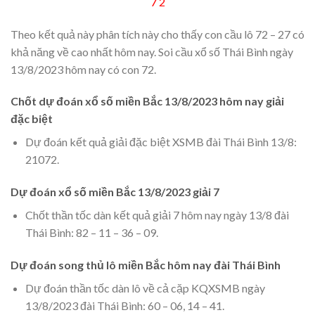
7 2
Theo kết quả này phân tích này cho thấy con cầu lô 72 – 27 có
khả năng về cao nhất hôm nay. Soi cầu xổ số Thái Bình ngày
13/8/2023 hôm nay có con 72.
Chốt dự đoán xổ số miền Bắc 13/8/2023 hôm nay giải
đặc biệt
Dự đoán kết quả giải đặc biệt XSMB đài Thái Bình 13/8:
21072.
Dự đoán xổ số miền Bắc 13/8/2023 giải 7
Chốt thần tốc dàn kết quả giải 7 hôm nay ngày 13/8 đài
Thái Bình: 82 – 11 – 36 – 09.
Dự đoán song thủ lô miền Bắc hôm nay đài Thái Bình
Dự đoán thần tốc dàn lô về cả cặp KQXSMB ngày
13/8/2023 đài Thái Bình: 60 – 06, 14 – 41.