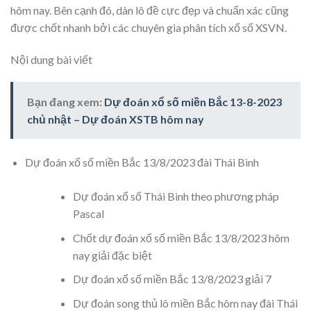
hôm nay. Bên cạnh đó, dàn lô đề cực đẹp và chuẩn xác cũng
được chốt nhanh bởi các chuyên gia phân tích xổ số XSVN.
Nội dung bài viết
Bạn đang xem:
Dự đoán xổ số miền Bắc 13-8-2023
chủ nhật – Dự đoán XSTB hôm nay
Dự đoán xổ số miền Bắc 13/8/2023 đài Thái Bình
Dự đoán xổ số Thái Bình theo phương pháp
Pascal
Chốt dự đoán xổ số miền Bắc 13/8/2023 hôm
nay giải đặc biệt
Dự đoán xổ số miền Bắc 13/8/2023 giải 7
Dự đoán song thủ lô miền Bắc hôm nay đài Thái