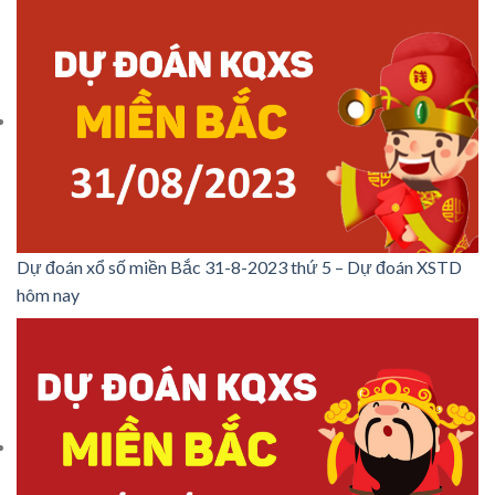
Dự đoán xổ số miền Bắc 31-8-2023 thứ 5 – Dự đoán XSTD
hôm nay