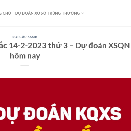
G CHỦ
DỰ ĐOÁN XỔ SỐ TRÚNG THƯỞNG
SOI CẦU XSMB
ắc 14-2-2023 thứ 3 – Dự đoán XSQN
hôm nay