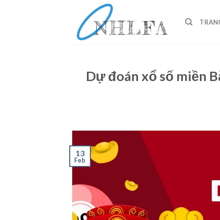
Skip
to
TRAN
content
Dự đoán xổ số miền B
13
Feb