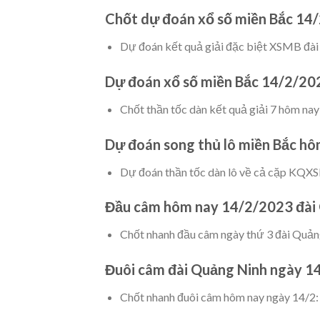
Chốt dự đoán xổ số miền Bắc 14/
Dự đoán kết quả giải đặc biệt XSMB đài
Dự đoán xổ số miền Bắc 14/2/202
Chốt thần tốc dàn kết quả giải 7 hôm nay
Dự đoán song thủ lô miền Bắc hô
Dự đoán thần tốc dàn lô về cả cặp KQXS
Đầu câm hôm nay 14/2/2023 đài
Chốt nhanh đầu câm ngày thứ 3 đài Quảng
Đuôi câm đài Quảng Ninh ngày 1
Chốt nhanh đuôi câm hôm nay ngày 14/2: 