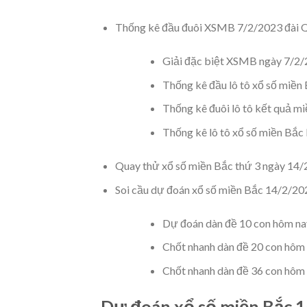
Thống kê đầu đuôi XSMB 7/2/2023 đài 
Giải đặc biệt XSMB ngày 7/2/
Thống kê đầu lô tô xổ số miền
Thống kê đuôi lô tô kết quả m
Thống kê lô tô xổ số miền Bắc
Quay thử xổ số miền Bắc thứ 3 ngày 14
Soi cầu dự đoán xổ số miền Bắc 14/2/20
Dự đoán dàn đề 10 con hôm na
Chốt nhanh dàn đề 20 con hôm
Chốt nhanh dàn đề 36 con hôm
Dự đoán xổ số miền Bắc 