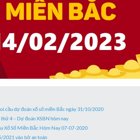
oi cầu dự đoán xổ số miền Bắc ngày 31/10/2020
 thứ 4 – Dự đoán XSBN hôm nay
ầu Xổ Số Miền Bắc Hôm Nay 07-07-2020
5/2021 vào bờ an toàn