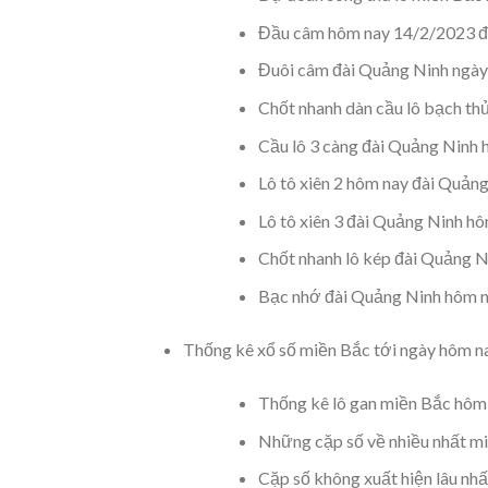
Đầu câm hôm nay 14/2/2023 đ
Đuôi câm đài Quảng Ninh ngà
Chốt nhanh dàn cầu lô bạch th
Cầu lô 3 càng đài Quảng Ninh 
Lô tô xiên 2 hôm nay đài Quản
Lô tô xiên 3 đài Quảng Ninh h
Chốt nhanh lô kép đài Quảng N
Bạc nhớ đài Quảng Ninh hôm 
Thống kê xổ số miền Bắc tới ngày hôm n
Thống kê lô gan miền Bắc hôm
Những cặp số về nhiều nhất m
Cặp số không xuất hiện lâu nh