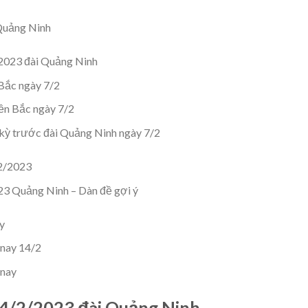
Quảng Ninh
2023 đài Quảng Ninh
 Bắc ngày 7/2
iền Bắc ngày 7/2
 kỳ trước đài Quảng Ninh ngày 7/2
/2/2023
23 Quảng Ninh – Dàn đề gợi ý
y
 nay 14/2
 nay
14/2/2023 đài Quảng Ninh