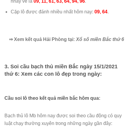
nháy về là
09, 11, 61, 63, 64, 94, 96
.
Cặp lô được đánh nhiều nhất hôm nay:
09, 64
.
⇒ Xem kết quả Hải Phòng tại:
Xổ số miền Bắc thứ 6
3. Soi cầu bạch thủ miền Bắc ngày 15/1/2021
thứ 6: Xem các con lô đẹp trong ngày:
Cầu soi lô theo kết quả miền bắc hôm qua:
Bạch thủ lô Mb hôm nay được soi theo cầu động có quy
luật chạy thường xuyên trong những ngày gần đây: