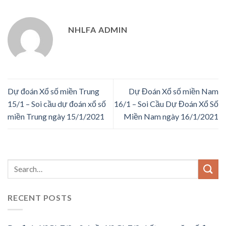
NHLFA ADMIN
Dự đoán Xổ số miền Trung
Dự Đoán Xổ số miền Nam
15/1 – Soi cầu dự đoán xổ số
16/1 – Soi Cầu Dự Đoán Xổ Số
miền Trung ngày 15/1/2021
Miền Nam ngày 16/1/2021
RECENT POSTS