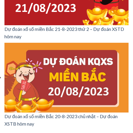
Dự đoán xổ số miền Bắc 21-8-2023 thứ 2 – Dự đoán XSTD
hôm nay
Dự đoán xổ số miền Bắc 20-8-2023 chủ nhật – Dự đoán
XSTB hôm nay