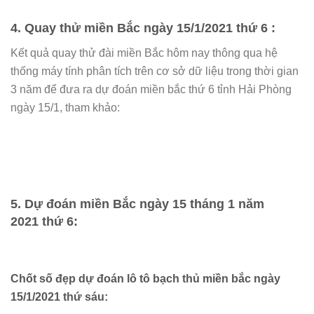
4. Quay thử miền Bắc ngày 15/1/2021 thứ 6 :
Kết quả quay thử đài miền Bắc hôm nay thông qua hệ
thống máy tính phân tích trên cơ sở dữ liệu trong thời gian
3 năm để đưa ra dự đoán miền bắc thứ 6 tỉnh Hải Phòng
ngày 15/1, tham khảo:
5. Dự đoán miền Bắc ngày 15 tháng 1 năm
2021 thứ 6:
Chốt số đẹp dự đoán lô tô bạch thủ miền bắc ngày
15/1/2021 thứ sáu: