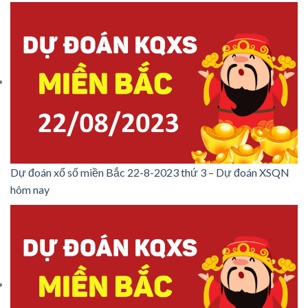
Dự đoán xổ số miền Bắc 22-8-2023 thứ 3 – Dự đoán XSQN
hôm nay