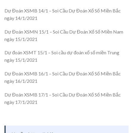
Dự Đoán XSMB 14/1 – Soi Cầu Dự Đoán Xổ Số Miền Bắc
ngày 14/1/2021
Dự Đoán XSMN 15/1 – Soi Cầu Dự Đoán Xổ Số Miền Nam
ngày 15/1/2021
Dự đoán XSMT 15/1 – Soi cầu dự đoán xổ số miền Trung
ngày 15/1/2021
Dự Đoán XSMB 16/1 – Soi Cầu Dự Đoán Xổ Số Miền Bắc
ngày 16/1/2021
Dự Đoán XSMB 17/1 – Soi Cầu Dự Đoán Xổ Số Miền Bắc
ngày 17/1/2021