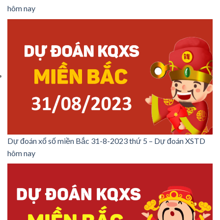
hôm nay
Dự đoán xổ số miền Bắc 31-8-2023 thứ 5 – Dự đoán XSTD
hôm nay