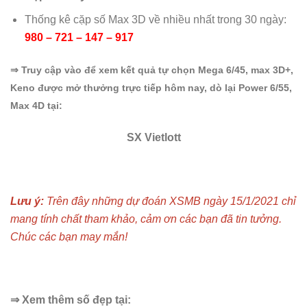
Thống kê cặp số Max 3D về nhiều nhất trong 30 ngày:
980 – 721 – 147 – 917
⇒ Truy cập vào để xem kết quả tự chọn Mega 6/45, max 3D+,
Keno được mở thưởng trực tiếp hôm nay, dò lại Power 6/55,
Max 4D tại:
SX Vietlott
Lưu ý:
Trên đây những dự đoán XSMB ngày 15/1/2021 chỉ
mang tính chất tham khảo, cảm ơn các bạn đã tin tưởng.
Chúc các bạn may mắn!
⇒ Xem thêm số đẹp tại: