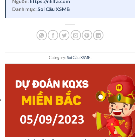
Nguồn:
https://nhlfa.com
Danh mục:
Soi Cầu XSMB
Category:
Soi Cầu XSMB
.