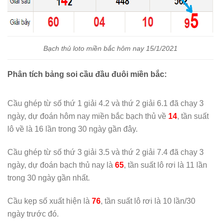
Bạch thủ loto miền bắc hôm nay 15/1/2021
Phân tích bảng soi cầu đầu đuôi miền bắc:
Cầu ghép từ số thứ 1 giải 4.2 và thứ 2 giải 6.1 đã chạy 3
ngày, dự đoán hôm nay miền bắc bạch thủ về
14
, tần suất
lô về là 16 lần trong 30 ngày gần đây.
Cầu ghép từ số thứ 3 giải 3.5 và thứ 2 giải 7.4 đã chạy 3
ngày, dự đoán bạch thủ nay là
65
, tần suất lô rơi là 11 lần
trong 30 ngày gần nhất.
Cầu kẹp số xuất hiện là
76
, tần suất lô rơi là 10 lần/30
ngày trước đó.