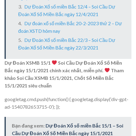
Dự Đoán Xổ số miền Bắc 12/4 – Soi Cầu Dự
Đoán Xổ Số Miền Bắc ngày 12/4/2021
Dự đoán xổ số miền Bắc 20-2-2023 thứ 2 – Dự
đoán XSTD hôm nay
Dự Đoán Xổ số miền Bắc 22/3 – Soi Cầu Dự
Đoán Xổ Số Miền Bắc ngày 22/3/2021
Dự Đoán XSMB 15/1
Soi Cầu Dự Đoán Xổ Số Miền
Bắc ngày 15/1/2021 chính xác nhất, miễn phí.
Tham
khảo Soi Cầu XSMB 15/1/2021, Chốt Số Miền Bắc
15/1/2021 siêu chuẩn
googletag.cmd.push(function() { googletag.display(‘div-gpt-
ad-1540782653715-0’); });
Bạn đang xem:
Dự Đoán Xổ số miền Bắc 15/1 – Soi
Cầu Dự Đoán Xổ Số Miền Bắc ngày 15/1/2021