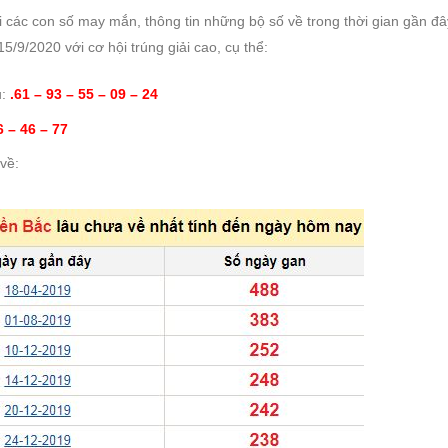
các con số may mắn, thông tin những bộ số về trong thời gian gần đâ
/9/2020 với cơ hội trúng giải cao, cụ thể:
u:
.61 – 93 – 55 – 09 – 24
6 – 46 – 77
 về: