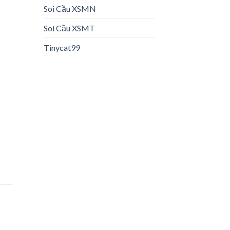
Soi Cầu XSMN
Soi Cầu XSMT
Tinycat99