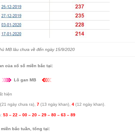
hủ MB lâu chưa về đến ngày 15/9/2020
an của xổ số miền bắc tại:
Lô gan MB
t hiện
(21 ngày chưa ra),
7
(13 ngày khan),
4
(12 ngày khan).
n:
53 – 22 – 00 – 20 – 29 – 80 – 63 – 89
miền bắc tuần, tổng tại: