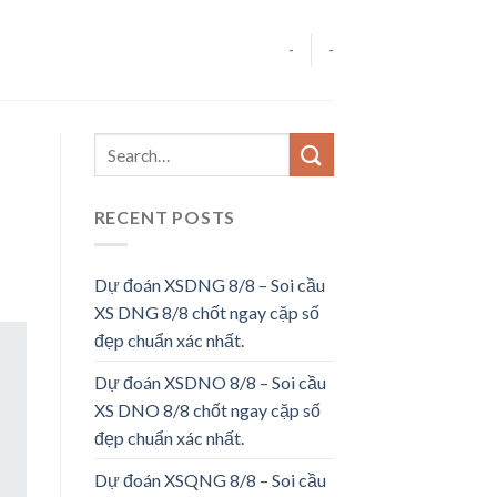
-
-
RECENT POSTS
Dự đoán XSDNG 8/8 – Soi cầu
XS DNG 8/8 chốt ngay cặp số
đẹp chuẩn xác nhất.
Dự đoán XSDNO 8/8 – Soi cầu
XS DNO 8/8 chốt ngay cặp số
đẹp chuẩn xác nhất.
Dự đoán XSQNG 8/8 – Soi cầu