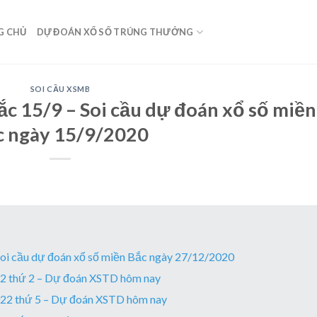
G CHỦ
DỰ ĐOÁN XỔ SỐ TRÚNG THƯỞNG
SOI CẦU XSMB
c 15/9 – Soi cầu dự đoán xổ số miền
c ngày 15/9/2020
oi cầu dự đoán xổ số miền Bắc ngày 27/12/2020
2 thứ 2 – Dự đoán XSTD hôm nay
22 thứ 5 – Dự đoán XSTD hôm nay