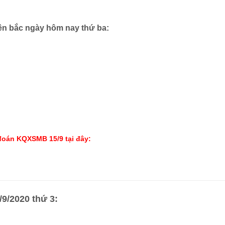
iền bắc ngày hôm nay thứ ba:
đoán KQXSMB 15/9 tại đây:
/9/2020 thứ 3: