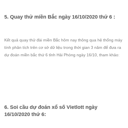
5. Quay thử miền Bắc ngày 16/10/2020 thứ 6 :
Kết quả quay thử đài miền Bắc hôm nay thông qua hệ thống máy
tính phân tích trên cơ sở dữ liệu trong thời gian 3 năm để đưa ra
dự đoán miền bắc thứ 6 tỉnh Hải Phòng ngày 16/10, tham khảo:
6. Soi cầu dự đoán xổ số Vietlott ngày
16/10/2020 thứ 6: