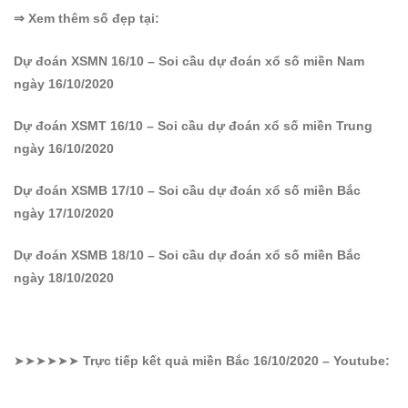
⇒ Xem thêm số đẹp tại:
Dự đoán XSMN 16/10 – Soi cầu dự đoán xổ số miền Nam
ngày 16/10/2020
Dự đoán XSMT 16/10 – Soi cầu dự đoán xổ số miền Trung
ngày 16/10/2020
Dự đoán XSMB 17/10 – Soi cầu dự đoán xổ số miền Bắc
ngày 17/10/2020
Dự đoán XSMB 18/10 – Soi cầu dự đoán xổ số miền Bắc
ngày 18/10/2020
➤➤➤➤➤➤
Trực tiếp kết quả miền Bắc 16/10/2020 – Youtube: