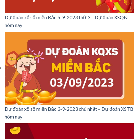
Dự đoán xổ số miền Bắc 5-9-2023 thứ 3 – Dự đoán XSQN
hôm nay
Dự đoán xổ số miền Bắc 3-9-2023 chủ nhật – Dự đoán XSTB
hôm nay