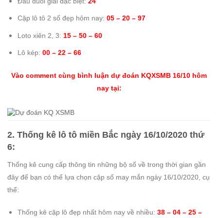
Đầu đuôi giải đặc biệt:
24
Cặp lô tô 2 số đẹp hôm nay:
05 – 20 – 97
Loto xiên 2, 3:
15 – 50 – 60
Lô kép:
00 – 22 – 66
Vào comment cùng bình luận dự đoán KQXSMB 16/10 hôm
nay tại:
2. Thống kê lô tô miền Bắc ngày 16/10/2020 thứ
6:
Thống kê cung cấp thông tin những bộ số về trong thời gian gần
đây để bạn có thể lựa chọn cặp số may mắn ngày 16/10/2020, cụ
thể:
Thống kê cặp lô đẹp nhất hôm nay về nhiều:
38 – 04 – 25 –