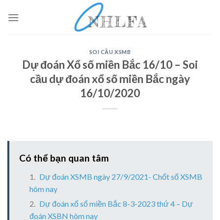
Skip
to
content
SOI CẦU XSMB
Dự đoán Xổ số miền Bắc 16/10 – Soi
cầu dự đoán xổ số miền Bắc ngày
16/10/2020
Có thể bạn quan tâm
Dự đoán XSMB ngày 27/9/2021- Chốt số XSMB
hôm nay
Dự đoán xổ số miền Bắc 8-3-2023 thứ 4 – Dự
đoán XSBN hôm nay