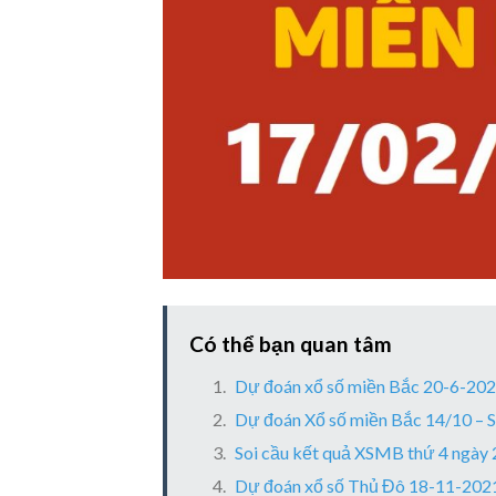
Có thể bạn quan tâm
Dự đoán xổ số miền Bắc 20-6-202
Dự đoán Xổ số miền Bắc 14/10 – S
Soi cầu kết quả XSMB thứ 4 ngày 
Dự đoán xổ số Thủ Đô 18-11-2021