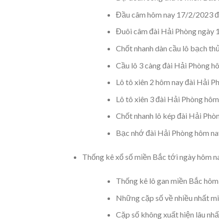
Đầu câm hôm nay 17/2/2023 đ
Đuôi câm đài Hải Phòng ngày 
Chốt nhanh dàn cầu lô bạch th
Cầu lô 3 càng đài Hải Phòng h
Lô tô xiên 2 hôm nay đài Hải P
Lô tô xiên 3 đài Hải Phòng hôm
Chốt nhanh lô kép đài Hải Phò
Bạc nhớ đài Hải Phòng hôm na
Thống kê xổ số miền Bắc tới ngày hôm n
Thống kê lô gan miền Bắc hôm
Những cặp số về nhiều nhất m
Cặp số không xuất hiện lâu nh