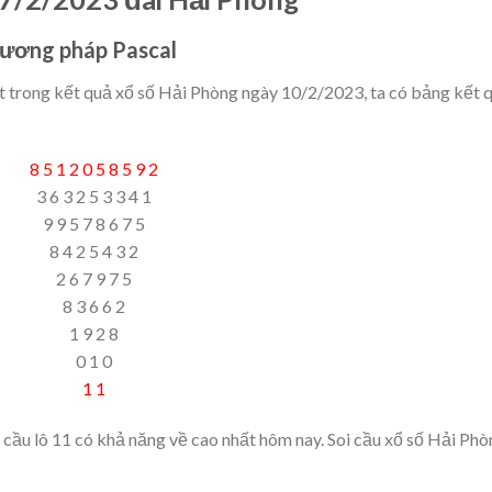
hương pháp Pascal
ất trong kết quả xổ số Hải Phòng ngày 10/2/2023, ta có bảng kết 
8 5 1 2 0 5 8 5 9 2
3 6 3 2 5 3 3 4 1
9 9 5 7 8 6 7 5
8 4 2 5 4 3 2
2 6 7 9 7 5
8 3 6 6 2
1 9 2 8
0 1 0
1 1
 cầu lô 11 có khả năng về cao nhất hôm nay. Soi cầu xổ số Hải Ph