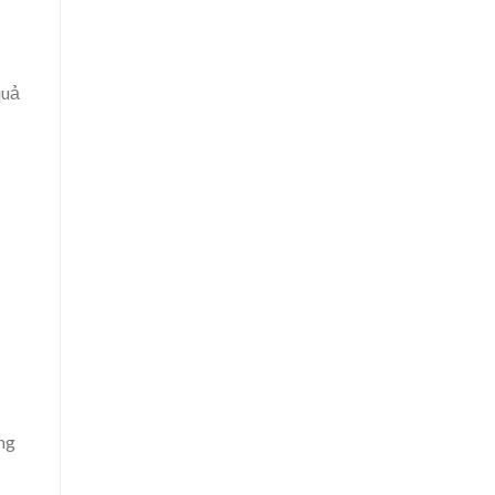
quả
òng