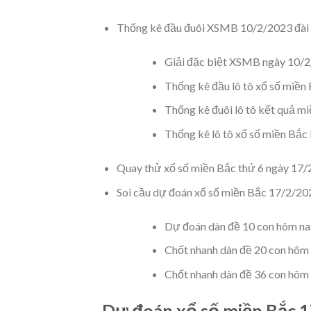
Thống kê đầu đuôi XSMB 10/2/2023 đài
Giải đặc biệt XSMB ngày 10/2
Thống kê đầu lô tô xổ số miền
Thống kê đuôi lô tô kết quả m
Thống kê lô tô xổ số miền Bắc
Quay thử xổ số miền Bắc thứ 6 ngày 17
Soi cầu dự đoán xổ số miền Bắc 17/2/20
Dự đoán dàn đề 10 con hôm na
Chốt nhanh dàn đề 20 con hôm
Chốt nhanh dàn đề 36 con hôm
Dự đoán xổ số miền Bắc 1