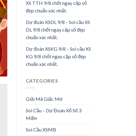
XS TTH 9/8 chốt ngay cặp số
đẹp chuẩn xác nhất.
Dự đoán XSDL 9/8 – Soi cầu XS
DL 9/8 chốt ngay cặp số đẹp
chuẩn xác nhất.
Dự đoán XSKG 9/8 – Soi cầu XS
KG 9/8 chốt ngay cặp số đẹp
chuẩn xác nhất.
CATEGORIES
Giải Mã Giấc Mơ
Soi Cầu – Dự Đoán Xổ Số 3
Miền
Soi Cầu XSMB