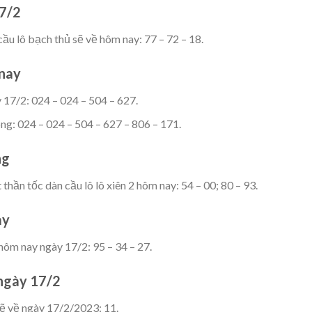
17/2
u lô bạch thủ sẽ về hôm nay: 77 – 72 – 18.
 nay
 17/2: 024 – 024 – 504 – 627.
ng: 024 – 024 – 504 – 627 – 806 – 171.
ng
hần tốc dàn cầu lô lô xiên 2 hôm nay: 54 – 00; 80 – 93.
ay
hôm nay ngày 17/2: 95 – 34 – 27.
 ngày 17/2
ẽ về ngày 17/2/2023: 11.