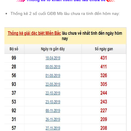
Thống kê 2 số cuối GĐB Mb lâu chưa ra tính đến hôm nay: