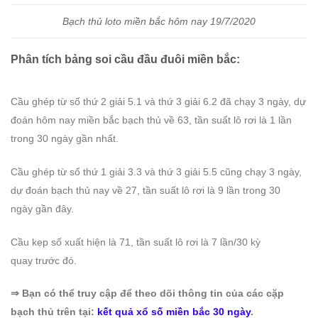
Bạch thủ loto miền bắc hôm nay 19/7/2020
Phân tích bảng soi cầu đầu đuôi miền bắc:
Cầu ghép từ số thứ 2 giải 5.1 và thứ 3 giải 6.2 đã chạy 3 ngày, dự
đoán hôm nay miền bắc bạch thủ về 63, tần suất lô rơi là 1 lần
trong 30 ngày gần nhất.
Cầu ghép từ số thứ 1 giải 3.3 và thứ 3 giải 5.5 cũng chạy 3 ngày,
dự đoán bạch thủ nay về 27, tần suất lô rơi là 9 lần trong 30
ngày gần đây.
Cầu kẹp số xuất hiện là 71, tần suất lô rơi là 7 lần/30 kỳ
quay trước đó.
⇒ Bạn có thể truy cập để theo dõi thông tin của các cặp
bạch thủ trên tại:
kết quả xổ số miền bắc 30 ngày
.