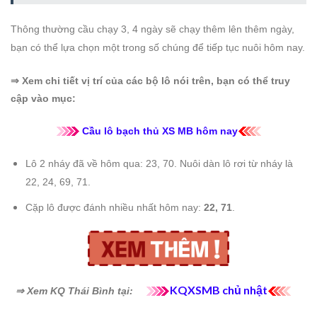
Thông thường cầu chạy 3, 4 ngày sẽ chạy thêm lên thêm ngày,
bạn có thể lựa chọn một trong số chúng để tiếp tục nuôi hôm nay.
⇒ Xem chi tiết vị trí của các bộ lô nói trên, bạn có thể truy
cập vào mục:
Cầu lô bạch thủ XS MB hôm nay
Lô 2 nháy đã về hôm qua: 23, 70. Nuôi dàn lô rơi từ nháy là
22, 24, 69, 71.
Cặp lô được đánh nhiều nhất hôm nay:
22, 71
.
KQXSMB chủ nhật
⇒
Xem KQ Thái Bình tại: