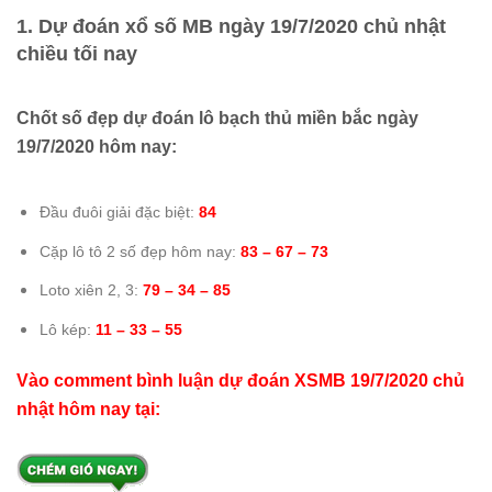
1. Dự đoán xổ số MB ngày 19/7/2020 chủ nhật
chiều tối nay
Chốt số đẹp dự đoán lô bạch thủ miền bắc ngày
19/7/2020 hôm nay:
Đầu đuôi giải đặc biệt:
84
Cặp lô tô 2 số đẹp hôm nay:
83 – 67 – 73
Loto xiên 2, 3:
79 – 34 – 85
Lô kép:
11 – 33 – 55
Vào comment bình luận dự đoán XSMB 19/7/2020 chủ
nhật hôm nay tại: