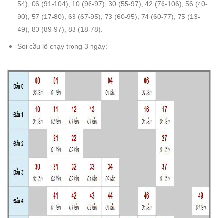
54), 06 (91-104), 10 (96-97), 30 (55-97), 42 (76-106), 56 (40-
90), 57 (17-80), 63 (67-95), 73 (60-95), 74 (60-77), 75 (13-
49), 80 (89-97), 83 (18-78).
Soi cầu lô chạy trong 3 ngày: