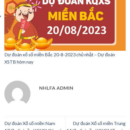
Dự đoán xổ số miền Bắc 20-8-2023 chủ nhật – Dự đoán
XSTB hôm nay
NHLFA ADMIN
Dự đoán Xổ số miền Nam
Dự đoán Xổ số miền Trung