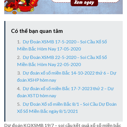
Có thể bạn quan tâm
Dự Đoán XSMB 17-5-2020 – Soi Cầu Xổ Số
Miền Bắc Hôm Nay 17-05-2020
Dự Đoán XSMB 22-5-2020 – Soi Cầu Xổ Số
Miền Bắc Hôm Nay 22-05-2020
Dự đoán xổ số miền Bắc 14-10-2022 thứ 6 – Dự
đoán XSHP hôm nay
Dự đoán xổ số miền Bắc 17-7-2023 thứ 2 – Dự
đoán XSTD hôm nay
Dự Đoán Xổ số miền Bắc 8/1 – Soi Cầu Dự Đoán
Xổ Số Miền Bắc ngày 8/1/2021
Dự đoán KQXSMB 19/7 – soi cầu kết quả xổ số miền bắc