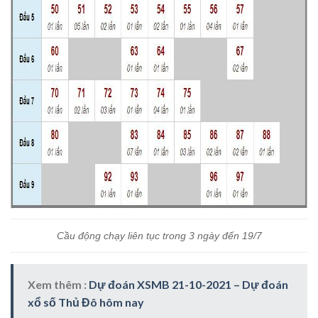
Cầu động chạy liên tục trong 3 ngày đến 19/7
Xem thêm :
Dự đoán XSMB 21-10-2021 – Dự đoán
xổ số Thủ Đô hôm nay