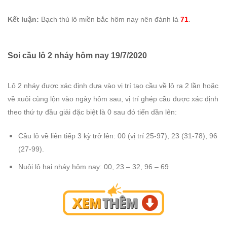
Kết luận:
Bạch thủ lô miền bắc hôm nay nên đánh là
71
.
Soi cầu lô 2 nháy hôm nay 19/7/2020
Lô 2 nháy được xác định dựa vào vị trí tạo cầu về lô ra 2 lần hoặc
về xuôi cùng lộn vào ngày hôm sau, vị trí ghép cầu được xác định
theo thứ tự đầu giải đặc biệt là 0 sau đó tiến dần lên:
Cầu lô về liên tiếp 3 kỳ trở lên: 00 (vị trí 25-97), 23 (31-78), 96
(27-99).
Nuôi lô hai nháy hôm nay: 00, 23 – 32, 96 – 69