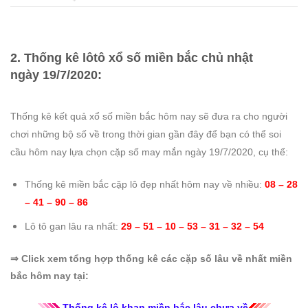
2. Thống kê lôtô xổ số miền bắc chủ nhật
ngày 19/7/2020:
Thống kê kết quả xổ số miền bắc hôm nay sẽ đưa ra cho người
chơi những bộ số về trong thời gian gần đây để bạn có thể soi
cầu hôm nay lựa chọn cặp số may mắn ngày 19/7/2020, cụ thể:
Thống kê miền bắc cặp lô đẹp nhất hôm nay về nhiều:
08 – 28
– 41 – 90 – 86
Lô tô gan lâu ra nhất:
29 – 51 – 10 – 53 – 31 – 32 – 54
⇒ Click xem tổng hợp thống kê các cặp số lâu về nhất miền
bắc hôm nay tại:
Thống kê lô khan miền bắc lâu chưa về