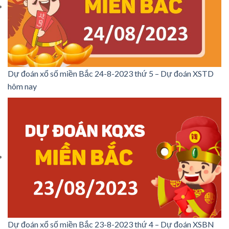
Dự đoán xổ số miền Bắc 24-8-2023 thứ 5 – Dự đoán XSTD
hôm nay
Dự đoán xổ số miền Bắc 23-8-2023 thứ 4 – Dự đoán XSBN