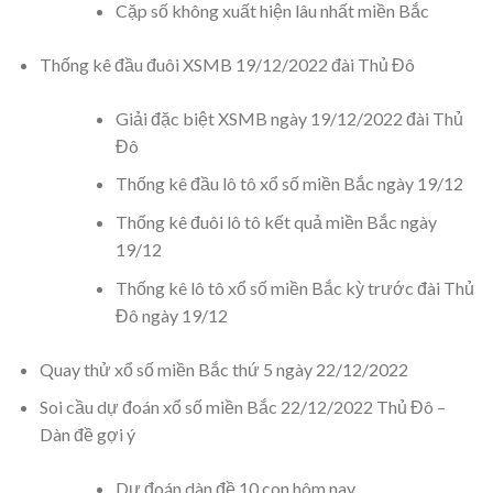
Cặp số không xuất hiện lâu nhất miền Bắc
Thống kê đầu đuôi XSMB 19/12/2022 đài Thủ Đô
Giải đặc biệt XSMB ngày 19/12/2022 đài Thủ
Đô
Thống kê đầu lô tô xổ số miền Bắc ngày 19/12
Thống kê đuôi lô tô kết quả miền Bắc ngày
19/12
Thống kê lô tô xổ số miền Bắc kỳ trước đài Thủ
Đô ngày 19/12
Quay thử xổ số miền Bắc thứ 5 ngày 22/12/2022
Soi cầu dự đoán xổ số miền Bắc 22/12/2022 Thủ Đô –
Dàn đề gợi ý
Dự đoán dàn đề 10 con hôm nay