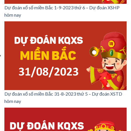
Dự đoán xổ số miền Bắc 1-9-2023 thứ 6 – Dự đoán XSHP
hôm nay
Dự đoán xổ số miền Bắc 31-8-2023 thứ 5 – Dự đoán XSTD
hôm nay