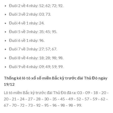
Đuôi 2 về 4 nháy: 52; 62; 72; 92.
Đuôi 3 về 2 nháy: 03; 73.
Đuôi 4 về 1 nháy: 24.
Đuôi 5 về 3 nháy: 35; 45; 95.
Đuôi 6 về 1 nháy: 96.
Đuôi 7 về 3 nháy: 27; 57; 67.
Đuôi 8 về 4 nháy: 18; 28; 98; 98.
Đuôi 9 về 4 nháy: 09; 49; 59; 99.
Thống kê lô tô xổ số miền Bắc kỳ trước đài Thủ Đô ngày
19/12
Lô tô miền Bắc kỳ trước đài Thủ Đô đã ra: 03 – 09 – 18 – 20 –
20 – 21 – 24 – 27 – 28 – 30 – 35 – 45 – 49 – 52 – 57 – 59 – 62 –
67 – 70 – 72 – 73 – 92 – 95 – 96 – 98 – 98 – 99.