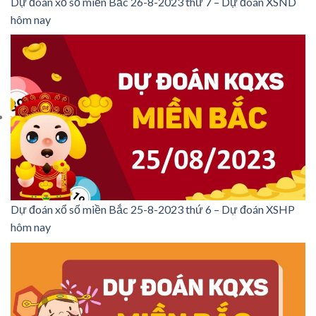
Dự đoán xổ số miền Bắc 26-8-2023 thứ 7 – Dự đoán XSND
hôm nay
Dự đoán xổ số miền Bắc 25-8-2023 thứ 6 – Dự đoán XSHP
hôm nay