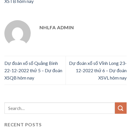
XSTB hôm nay
NHLFA ADMIN
Dự đoán xổ số Quảng Bình
Dự đoán xổ số Vĩnh Long 23-
22-12-2022 thứ 5 – Dự đoán
12-2022 thứ 6 – Dự đoán
XSQB hôm nay
XSVL hôm nay
RECENT POSTS