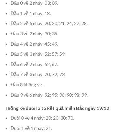
Đầu 0 về 2 nháy: 03; 09.
Đầu 1 về 1 nháy: 18.
Đầu 2 về 6 nháy: 20; 20; 21; 24; 27; 28.
Đầu 3 về 2 nháy: 30; 35.
Đầu 4 về 2 nháy: 45; 49.
Đầu 5 về 3 nháy: 52; 57; 59.
Đầu 6 về 2 nháy: 62; 67.
Đầu 7 về 3 nháy: 70; 72; 73.
Đầu 8 không về.
Đầu 9 về 6 nháy: 92; 95; 96; 98; 98; 99.
Thống kê đuôi lô tô kết quả miền Bắc ngày 19/12
Đuôi 0 về 4 nháy: 20; 20; 30; 70.
Đuôi 1 về 1 nháy: 21.