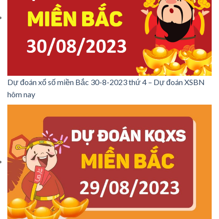
Dự đoán xổ số miền Bắc 30-8-2023 thứ 4 – Dự đoán XSBN
hôm nay