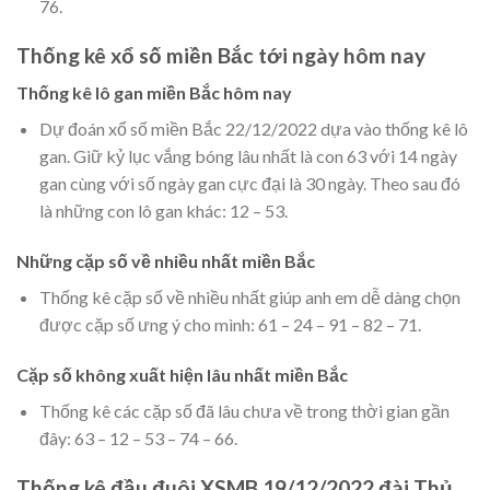
76.
Thống kê xổ số miền Bắc tới ngày hôm nay
Thống kê lô gan miền Bắc hôm nay
Dự đoán xổ số miền Bắc 22/12/2022 dựa vào thống kê lô
gan. Giữ kỷ lục vắng bóng lâu nhất là con 63 với 14 ngày
gan cùng với số ngày gan cực đại là 30 ngày. Theo sau đó
là những con lô gan khác: 12 – 53.
Những cặp số về nhiều nhất miền Bắc
Thống kê cặp số về nhiều nhất giúp anh em dễ dàng chọn
được cặp số ưng ý cho mình: 61 – 24 – 91 – 82 – 71.
Cặp số không xuất hiện lâu nhất miền Bắc
Thống kê các cặp số đã lâu chưa về trong thời gian gần
đây: 63 – 12 – 53 – 74 – 66.
Thống kê đầu đuôi XSMB 19/12/2022 đài Thủ