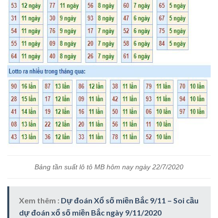
Bảng tần suất lô tô MB hôm nay ngày 22/7/2020
Xem thêm :
Dự đoán Xổ số miền Bắc 9/11 – Soi cầu
dự đoán xổ số miền Bắc ngày 9/11/2020