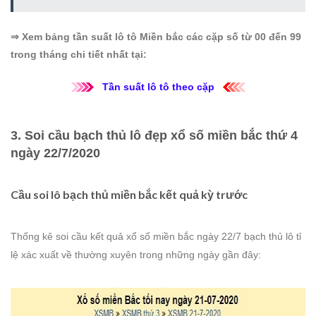
⇒ Xem bảng tần suất lô tô Miền bắc các cặp số từ 00 đến 99
trong tháng chi tiết nhất tại:
Tần suất lô tô theo cặp
3. Soi cầu bạch thủ lô đẹp xổ số miền bắc thứ 4
ngày 22/7/2020
Cầu soi lô bạch thủ miền bắc kết quả kỳ trước
Thống kê soi cầu kết quả xổ số miền bắc ngày 22/7 bạch thủ lô tỉ
lệ xác xuất về thường xuyên trong những ngày gần đây: