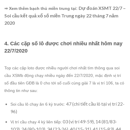
Dự đoán XSMT 22/7 –
⇒ Xem thêm bạch thủ miền trung tại:
Soi cầu kết quả xổ số miền Trung ngày 22 tháng 7 năm
2020
4. Các cặp số lô được chơi nhiều nhất hôm nay
22/7/2020
Top các cặp loto được nhiều người chơi nhất tìm thông qua soi
cầu XSMb động chạy nhiều ngày đến 22/7/2020, mặc định vị trí
số đầu tiên GĐB là 0 cho tới số cuối cùng giải 7 là vị trí 106, ta có
thông tin như sau:
47 (chi tiết cầu lô tại vị trí 22-
Soi cầu lô chạy ăn 6 kỳ trước:
96)
03 (vị trí 49-59), 14 (81/83-
Vị trí cầu chạy 4 kỳ liên tiếp:
103), 24 (80-103), 34 (23-26), 40 (15-31), 41 (15-83), 44