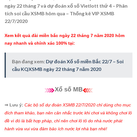
ngày 22 tháng 7 và dự đoán xổ số Vietlott thứ 4 – Phân
tích soi cầu XSMB hôm qua – Thống kê VIP XSMB
22/7/2020
Xem kết quả đài miền bắc ngày 22 tháng 7 năm 2020 hôm
nay nhanh và chính xác 100% tại:
Bạn đang xem:
Dự đoán Xổ số miền Bắc 22/7 – Soi
cầu KQXSMB ngày 22 tháng 7 năm 2020
Xổ số MB
⇒ Lưu ý:
Các bộ số dự đoán XSMB 22/7/2020 chỉ dùng cho mục
đích tham khảo, bạn nên cân nhắc trước khi chơi và không chơi lô
đề vì đó là bất hợp pháp, chỉ nên chơi lô tô do nhà nước phát
hành vừa vui vừa đảm bảo ích nước lợi nhà bạn nhé!