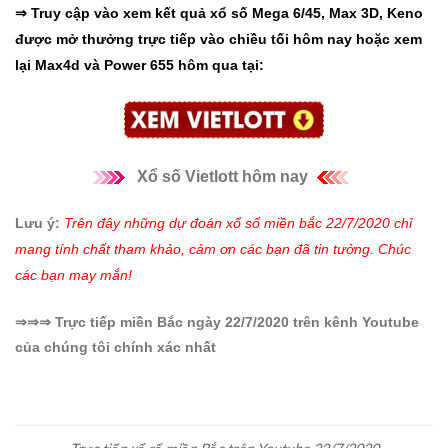
⇒ Truy cập vào xem kết quả xổ số Mega 6/45, Max 3D, Keno
được mở thưởng trực tiếp vào chiều tối hôm nay hoặc xem
lại Max4d và Power 655 hôm qua tại:
Xổ số Vietlott hôm nay
Lưu ý:
Trên đây những dự đoán xổ số miền bắc 22/7/2020 chỉ
mang tính chất tham khảo, cảm ơn các bạn đã tin tưởng. Chúc
các bạn may mắn!
⇒⇒⇒ Trực tiếp miền Bắc ngày 22/7/2020 trên kênh Youtube
của chúng tôi chính xác nhất