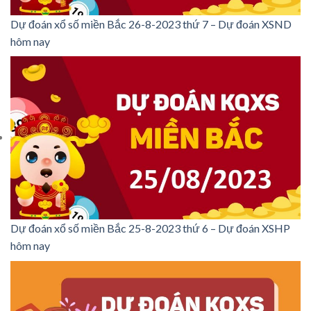
Dự đoán xổ số miền Bắc 26-8-2023 thứ 7 – Dự đoán XSND
hôm nay
Dự đoán xổ số miền Bắc 25-8-2023 thứ 6 – Dự đoán XSHP
hôm nay