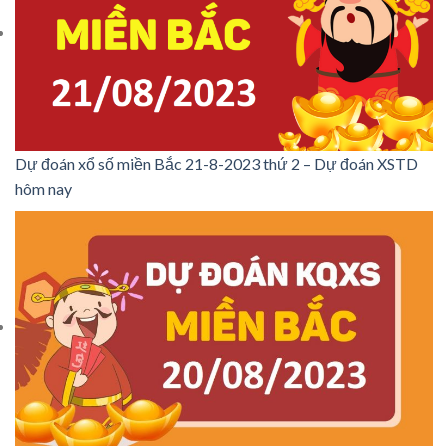
Dự đoán xổ số miền Bắc 21-8-2023 thứ 2 – Dự đoán XSTD
hôm nay