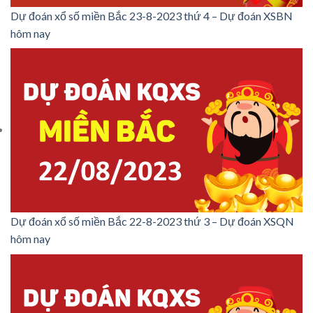
Dự đoán xổ số miền Bắc 23-8-2023 thứ 4 – Dự đoán XSBN
hôm nay
Dự đoán xổ số miền Bắc 22-8-2023 thứ 3 – Dự đoán XSQN
hôm nay