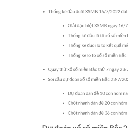
Thống kê đầu đuôi XSMB 16/7/2022 đài
Giải đặc biệt XSMB ngày 16/
Thống kê đầu lô tô xổ số miền
Thống kê đuôi lô tô kết quả m
Thống kê lô tô xổ số miền Bắc
Quay thử xổ số miền Bắc thứ 7 ngày 23
Soi cầu dự đoán xổ số miền Bắc 23/7/20
Dự đoán dàn đề 10 con hôm na
Chốt nhanh dàn đề 20 con hôm
Chốt nhanh dàn đề 36 con hôm
Dự đoán xổ số miền Bắc 