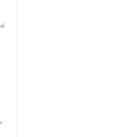
uả
am