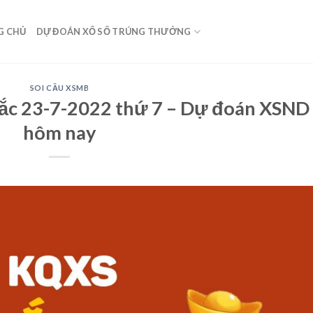
G CHỦ
DỰ ĐOÁN XỔ SỐ TRÚNG THƯỞNG
SOI CẦU XSMB
ắc 23-7-2022 thứ 7 – Dự đoán XSND
hôm nay