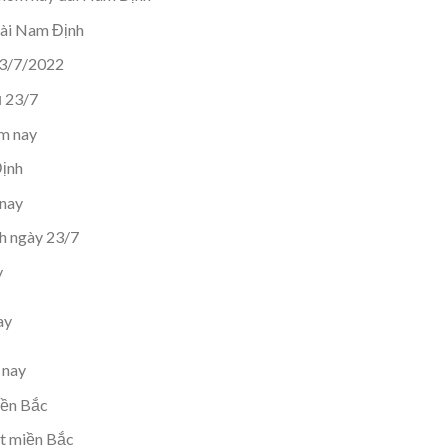
ài Nam Định
23/7/2022
ủ 23/7
ôm nay
Định
 nay
h ngày 23/7
y
ay
 nay
iền Bắc
ất miền Bắc