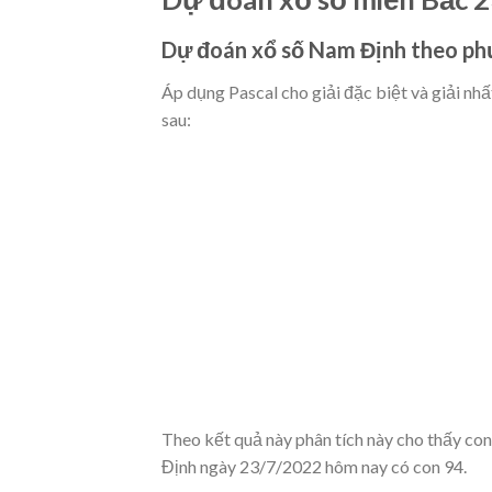
Dự đoán xổ số Nam Định theo ph
Áp dụng Pascal cho giải đặc biệt và giải nh
sau:
Theo kết quả này phân tích này cho thấy con
Định ngày 23/7/2022 hôm nay có con 94.