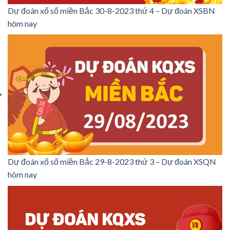
Dự đoán xổ số miền Bắc 30-8-2023 thứ 4 – Dự đoán XSBN
hôm nay
Dự đoán xổ số miền Bắc 29-8-2023 thứ 3 – Dự đoán XSQN
hôm nay