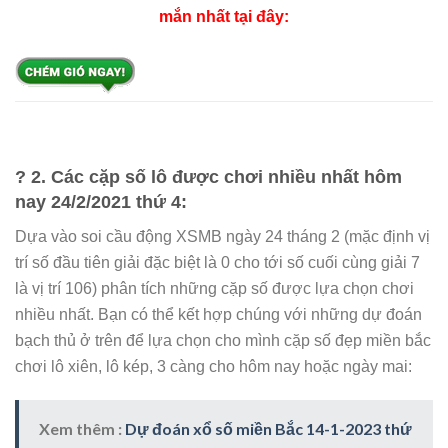
mắn nhất tại đây:
? 2. Các cặp số lô được chơi nhiều nhất hôm
nay 24/2/2021 thứ 4:
Dựa vào soi cầu động XSMB ngày 24 tháng 2 (mặc định vị
trí số đầu tiên giải đặc biệt là 0 cho tới số cuối cùng giải 7
là vị trí 106) phân tích những cặp số được lựa chọn chơi
nhiều nhất. Bạn có thể kết hợp chúng với những dự đoán
bạch thủ ở trên để lựa chọn cho mình cặp số đẹp miền bắc
chơi lô xiên, lô kép, 3 càng cho hôm nay hoặc ngày mai:
Xem thêm :
Dự đoán xổ số miền Bắc 14-1-2023 thứ