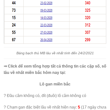
Bảng bạch thủ MB lâu về nhất tính đến 24/2/2021
⇒ Click để xem tổng hợp tất cả thông tin các cặp số, số
lâu về nhất miền bắc hôm nay tại:
Lô gan miền bắc
? Đầu câm không có, đít (đuôi) lô câm không có
? Chạm gan đặc biệt lâu về nhất hiện nay:
5
(17 ngày chưa