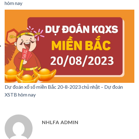
hôm nay
Dự đoán xổ số miền Bắc 20-8-2023 chủ nhật – Dự đoán
XSTB hôm nay
NHLFA ADMIN