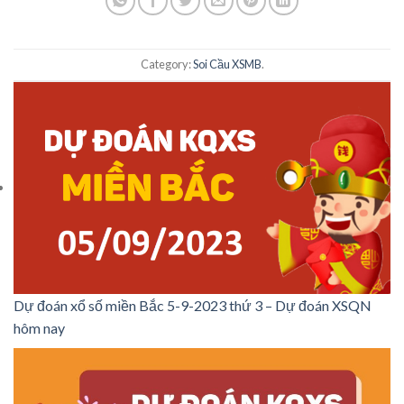
Category:
Soi Cầu XSMB
.
Dự đoán xổ số miền Bắc 5-9-2023 thứ 3 – Dự đoán XSQN
hôm nay