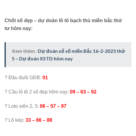
Chốt số đẹp – dự doán lô tô bạch thủ miền bắc thứ
tư hôm nay:
Xem thêm :
Dự đoán xổ số miền Bắc 16-2-2023 thứ
5 – Dự đoán XSTD hôm nay
? Đầu đuôi GĐB:
01
? Cầu lô tô 2 số đẹp hôm nay:
09 – 63 – 92
? Loto xiên 2, 3:
06 – 57 – 97
? Lô kép:
33 – 66 – 88