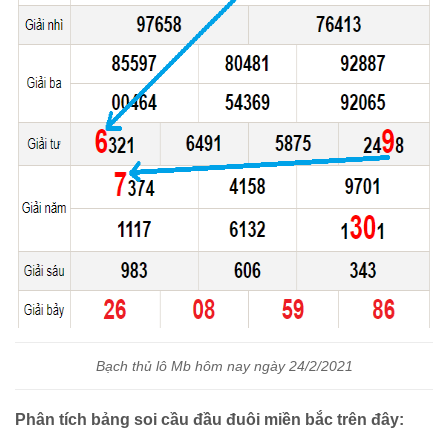
Bạch thủ lô Mb hôm nay ngày 24/2/2021
Phân tích bảng soi cầu đầu đuôi miền bắc trên đây: