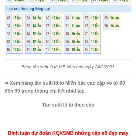
Bảng tần suất lô tô MB hôm nay ngày 24/2/2021
⇒ Xem bảng tần suất lô tô Miền bắc các cặp số từ 00
đến 99 trong tháng chi tiết nhất tại:
Tần suất lô tô theo cặp
Bình luận dự đoán KQXSMB những cặp số đẹp may