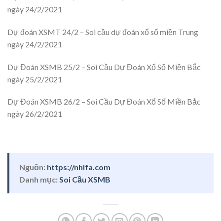
ngày 24/2/2021
Dự đoán XSMT 24/2 – Soi cầu dự đoán xổ số miền Trung
ngày 24/2/2021
Dự Đoán XSMB 25/2 – Soi Cầu Dự Đoán Xổ Số Miền Bắc
ngày 25/2/2021
Dự Đoán XSMB 26/2 – Soi Cầu Dự Đoán Xổ Số Miền Bắc
ngày 26/2/2021
Nguồn:
https://nhlfa.com
Danh mục:
Soi Cầu XSMB