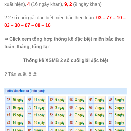
xuất hiện),
4
(16 ngày khan),
9, 2
(9 ngày khan).
? 2 số cuối giải đặc biệt miền bắc theo tuần:
03 – 77 – 10 –
03 – 30 – 07 – 08 – 10
⇒ Click xem tổng hợp thống kê đặc biệt miền bắc theo
tuần, tháng, tổng tại:
Thống kê XSMB 2 số cuối giải đặc biệt
? Tần suất lô tô: