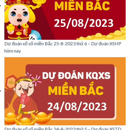
Dự đoán xổ số miền Bắc 25-8-2023 thứ 6 – Dự đoán XSHP
hôm nay
Dự đoán xổ số miền Bắc 24-8-2023 thứ 5 – Dự đoán XSTD