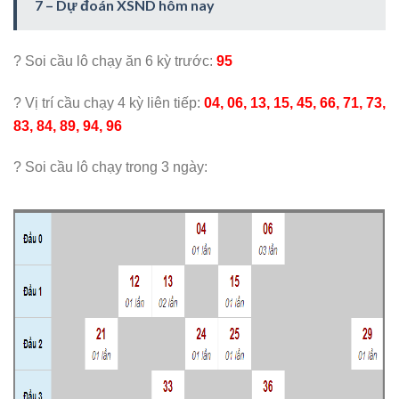
7 – Dự đoán XSND hôm nay
? Soi cầu lô chạy ăn 6 kỳ trước:
95
? Vị trí cầu chạy 4 kỳ liên tiếp:
04, 06, 13, 15, 45, 66, 71, 73,
83, 84, 89, 94, 96
? Soi cầu lô chạy trong 3 ngày: