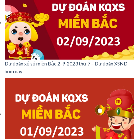
Dự đoán xổ số miền Bắc 2-9-2023 thứ 7 – Dự đoán XSND
hôm nay