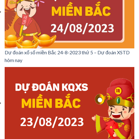
Dự đoán xổ số miền Bắc 24-8-2023 thứ 5 – Dự đoán XSTD
hôm nay