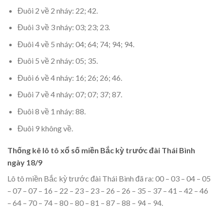
Đuôi 2 về 2 nháy: 22; 42.
Đuôi 3 về 3 nháy: 03; 23; 23.
Đuôi 4 về 5 nháy: 04; 64; 74; 94; 94.
Đuôi 5 về 2 nháy: 05; 35.
Đuôi 6 về 4 nháy: 16; 26; 26; 46.
Đuôi 7 về 4 nháy: 07; 07; 37; 87.
Đuôi 8 về 1 nháy: 88.
Đuôi 9 không về.
Thống kê lô tô xổ số miền Bắc kỳ trước đài Thái Bình
ngày 18/9
Lô tô miền Bắc kỳ trước đài Thái Bình đã ra: 00 – 03 – 04 – 05
– 07 – 07 – 16 – 22 – 23 – 23 – 26 – 26 – 35 – 37 – 41 – 42 – 46
– 64 – 70 – 74 – 80 – 80 – 81 – 87 – 88 – 94 – 94.