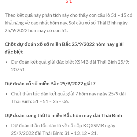
5 1
Theo kết quả này phân tích này cho thấy con cầu lô 51 – 15 có
khả năng về cao nhất hôm nay. Soi cầu xổ số Thái Bình ngày
25/9/2022 hôm nay có con 51.
Chốt dự đoán xổ số miền Bắc 25/9/2022 hôm nay giải
đặc biệt
Dự đoán kết quả giải đặc biệt XSMB đài Thái Bình 25/9:
20751.
Dự đoán xổ số miền Bắc 25/9/2022 giải 7
Chốt thần tốc dàn kết quả giải 7 hôm nay ngày 25/9 đài
Thái Bình: 51 – 51 – 35 – 06.
Dự đoán song thủ lô miền Bắc hôm nay đài Thái Bình
Dự đoán thần tốc dàn lô về cả cặp KQXSMB ngày
25/9/2022 đài Thái Bình: 31 – 13, 12 – 21.