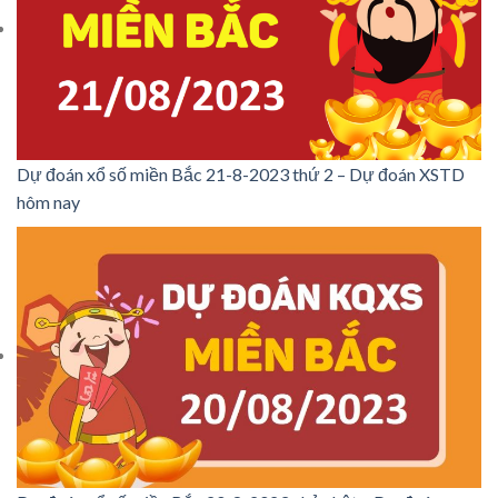
Dự đoán xổ số miền Bắc 21-8-2023 thứ 2 – Dự đoán XSTD
hôm nay