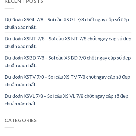
RECENT POSTS
Dự đoán XSGL 7/8 – Soi cầu XS GL 7/8 chốt ngay cặp số đẹp
chuẩn xác nhất.
Dự đoán XSNT 7/8 – Soi cầu XS NT 7/8 chốt ngay cặp số đẹp
chuẩn xác nhất.
Dự đoán XSBD 7/8 – Soi cầu XS BD 7/8 chốt ngay cặp số đẹp
chuẩn xác nhất.
Dự đoán XSTV 7/8 – Soi cầu XS TV 7/8 chốt ngay cặp số đẹp
chuẩn xác nhất.
Dự đoán XSVL 7/8 – Soi cầu XS VL 7/8 chốt ngay cặp số đẹp
chuẩn xác nhất.
CATEGORIES