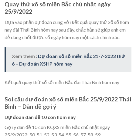
Quay thử xổ số miền Bắc chủ nhật ngày
25/9/2022
Dựa vào phần dự đoán cùng với kết quả quay thử xổ số hôm
nay đài Thái Bình hôm nay sau đây, chắc hẳn sẽ giúp anh em
dễ dàng chốt được số ngày hôm nay một cách chính xác.
Xem thêm :
Dự đoán xổ số miền Bắc 21-7-2023 thứ
6 – Dự đoán XSHP hôm nay
Kết quả quay thử xổ số miền Bắc đài Thái Bình hôm nay
Soi cầu dự đoán xổ số miền Bắc 25/9/2022 Thái
Bình – Dàn đề gợi ý
Dự đoán dàn đề 10 con hôm nay
Gợi ý dàn đề 10 con KQXS miền Bắc chủ nhật ngày
25/9/2022: 50, 51, 52, 53, 54, 55, 56, 57, 58, 59.