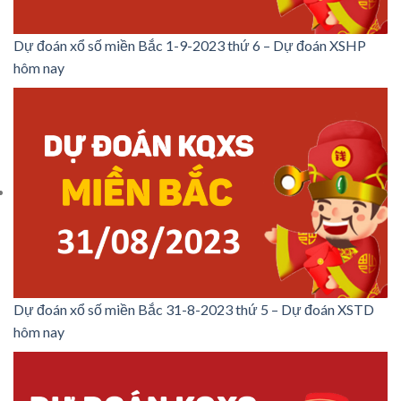
Dự đoán xổ số miền Bắc 1-9-2023 thứ 6 – Dự đoán XSHP
hôm nay
Dự đoán xổ số miền Bắc 31-8-2023 thứ 5 – Dự đoán XSTD
hôm nay