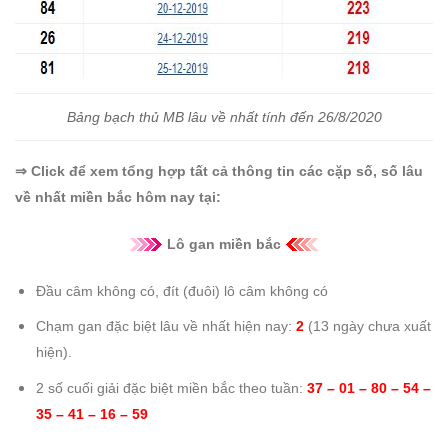
Bảng bạch thủ MB lâu về nhất tính đến 26/8/2020
⇒ Click để xem tổng hợp tất cả thông tin các cặp số, số lâu
về nhất miền bắc hôm nay tại:
Lô gan miền bắc
Đầu câm không có, đít (đuôi) lô câm không có
Chạm gan đặc biệt lâu về nhất hiện nay:
2
(13 ngày chưa xuất
hiện).
2 số cuối giải đặc biệt miền bắc theo tuần:
37 – 01 – 80 – 54 –
35 – 41 – 16 – 59