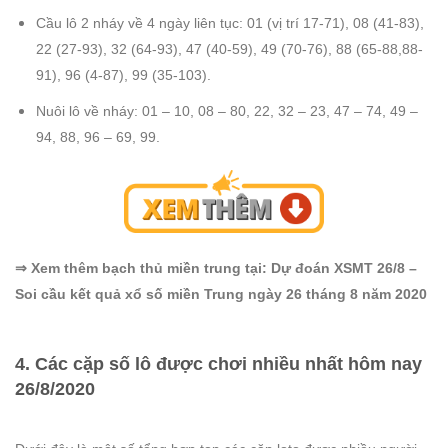
Cầu lô 2 nháy về 4 ngày liên tục: 01 (vị trí 17-71), 08 (41-83),
22 (27-93), 32 (64-93), 47 (40-59), 49 (70-76), 88 (65-88,88-
91), 96 (4-87), 99 (35-103).
Nuôi lô về nháy: 01 – 10, 08 – 80, 22, 32 – 23, 47 – 74, 49 –
94, 88, 96 – 69, 99.
⇒ Xem thêm bạch thủ miền trung tại: Dự đoán XSMT 26/8 –
Soi cầu kết quả xổ số miền Trung ngày 26 tháng 8 năm 2020
4. Các cặp số lô được chơi nhiều nhất hôm nay
26/8/2020