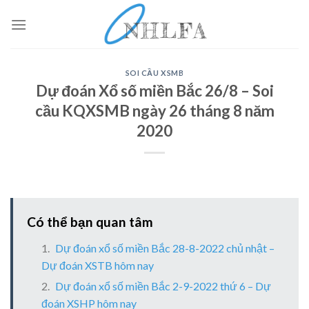
Skip
to
content
SOI CẦU XSMB
Dự đoán Xổ số miền Bắc 26/8 – Soi
cầu KQXSMB ngày 26 tháng 8 năm
2020
Có thể bạn quan tâm
Dự đoán xổ số miền Bắc 28-8-2022 chủ nhật –
Dự đoán XSTB hôm nay
Dự đoán xổ số miền Bắc 2-9-2022 thứ 6 – Dự
đoán XSHP hôm nay