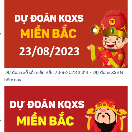
Dự đoán xổ số miền Bắc 23-8-2023 thứ 4 – Dự đoán XSBN
hôm nay