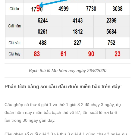
Bạch thủ lô Mb hôm nay ngày 26/8/2020
Phân tích bảng soi cầu đầu đuôi miền bắc trên đây:
Cầu ghép số thứ 4 giải 1 và thứ 1 giải 3.2 đã chạy 3 ngày, dự
đoán hôm nay miền bắc bạch thủ về 87, tần suất lô rơi là 6
lần trong 30 ngày gần đây.
Cầu ghép số cuối giải 3.3 và thứ 3 giải 4.1 cũng chạy 3 ngày, dự