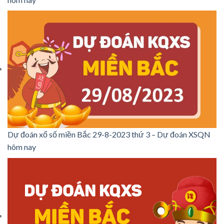
Dự đoán xổ số miền Bắc 29-8-2023 thứ 3 – Dự đoán XSQN
hôm nay