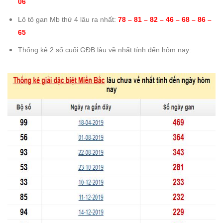
06
Lô tô gan Mb thứ 4 lâu ra nhất:
78 – 81 – 82 – 46 – 68 – 86 –
65
Thống kê 2 số cuối GĐB lâu về nhất tính đến hôm nay: