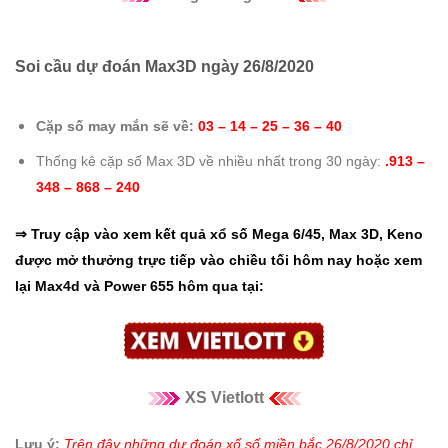
Soi cầu dự đoán Max3D ngày 26/8/2020
Cặp số may mắn sẽ về:
03 – 14 – 25 – 36 – 40
Thống kê cặp số Max 3D về nhiều nhất trong 30 ngày:
.913 –
348 – 868 – 240
⇒ Truy cập vào xem kết quả xổ số Mega 6/45, Max 3D, Keno
được mở thưởng trực tiếp vào chiều tối hôm nay hoặc xem
lại Max4d và Power 655 hôm qua tại:
XS Vietlott
Lưu ý:
Trên đây những dự đoán xổ số miền bắc 26/8/2020 chỉ