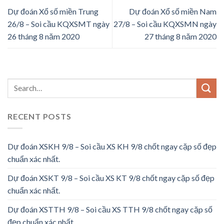
Dự đoán Xổ số miền Trung
Dự đoán Xổ số miền Nam
26/8 – Soi cầu KQXSMT ngày
27/8 – Soi cầu KQXSMN ngày
26 tháng 8 năm 2020
27 tháng 8 năm 2020
RECENT POSTS
Dự đoán XSKH 9/8 – Soi cầu XS KH 9/8 chốt ngay cặp số đẹp
chuẩn xác nhất.
Dự đoán XSKT 9/8 – Soi cầu XS KT 9/8 chốt ngay cặp số đẹp
chuẩn xác nhất.
Dự đoán XSTTH 9/8 – Soi cầu XS TTH 9/8 chốt ngay cặp số
đẹp chuẩn xác nhất.