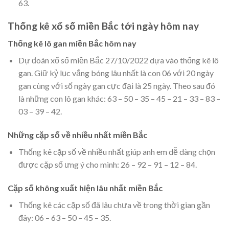
63.
Thống kê xổ số miền Bắc tới ngày hôm nay
Thống kê lô gan miền Bắc hôm nay
Dự đoán xổ số miền Bắc 27/10/2022 dựa vào thống kê lô
gan. Giữ kỷ lục vắng bóng lâu nhất là con 06 với 20 ngày
gan cùng với số ngày gan cực đại là 25 ngày. Theo sau đó
là những con lô gan khác: 63 – 50 – 35 – 45 – 21 – 33 – 83 –
03 – 39 – 42.
Những cặp số về nhiều nhất miền Bắc
Thống kê cặp số về nhiều nhất giúp anh em dễ dàng chọn
được cặp số ưng ý cho mình: 26 – 92 – 91 – 12 – 84.
Cặp số không xuất hiện lâu nhất miền Bắc
Thống kê các cặp số đã lâu chưa về trong thời gian gần
đây: 06 – 63 – 50 – 45 – 35.