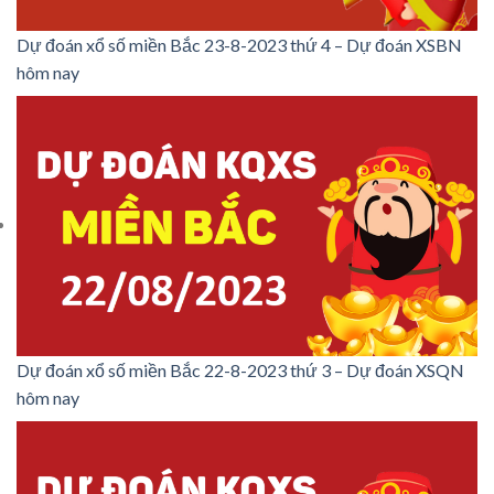
Dự đoán xổ số miền Bắc 23-8-2023 thứ 4 – Dự đoán XSBN
hôm nay
Dự đoán xổ số miền Bắc 22-8-2023 thứ 3 – Dự đoán XSQN
hôm nay