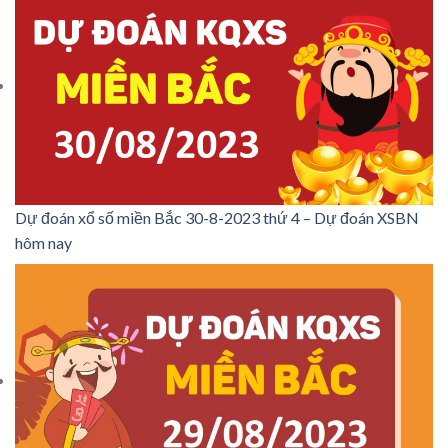
Dự đoán xổ số miền Bắc 30-8-2023 thứ 4 – Dự đoán XSBN
hôm nay