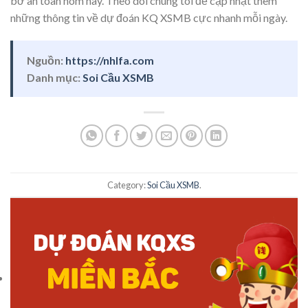
bờ an toàn hôm nay. Theo dõi chúng tôi để cập nhật thêm
những thông tin về dự đoán KQ XSMB cực nhanh mỗi ngày.
Nguồn:
https://nhlfa.com
Danh mục:
Soi Cầu XSMB
Category:
Soi Cầu XSMB
.