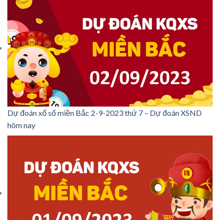
Dự đoán xổ số miền Bắc 2-9-2023 thứ 7 – Dự đoán XSND
hôm nay