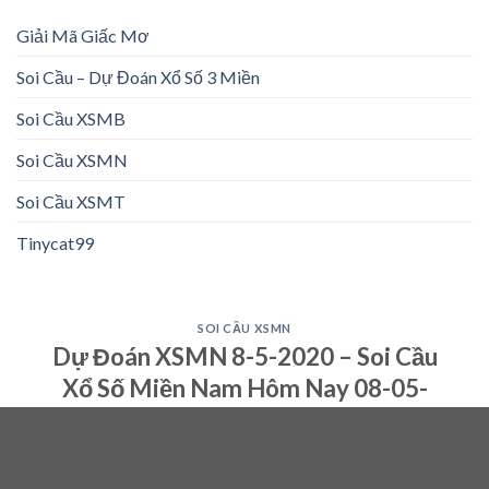
Giải Mã Giấc Mơ
Soi Cầu – Dự Đoán Xổ Số 3 Miền
Soi Cầu XSMB
Soi Cầu XSMN
Soi Cầu XSMT
Tinycat99
SOI CẦU XSMN
Dự Đoán XSMN 8-5-2020 – Soi Cầu
Xổ Số Miền Nam Hôm Nay 08-05-
2020