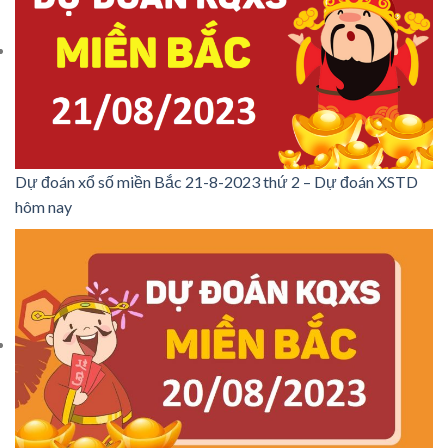
Dự đoán xổ số miền Bắc 21-8-2023 thứ 2 – Dự đoán XSTD
hôm nay