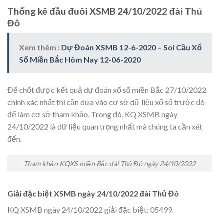
Thống kê đầu đuôi XSMB 24/10/2022 đài Thủ
Đô
Xem thêm :
Dự Đoán XSMB 12-6-2020 – Soi Cầu Xổ
Số Miền Bắc Hôm Nay 12-06-2020
Để chốt được kết quả dự đoán xổ số miền Bắc 27/10/2022
chính xác nhất thì cần dựa vào cơ sở dữ liệu xổ số trước đó
để làm cơ sở tham khảo. Trong đó, KQ XSMB ngày
24/10/2022 là dữ liệu quan trọng nhất mà chúng ta cần xét
đến.
Tham khảo KQXS miền Bắc đài Thủ Đô ngày 24/10/2022
Giải đặc biệt XSMB ngày 24/10/2022 đài Thủ Đô
KQ XSMB ngày 24/10/2022 giải đặc biệt: 05499.