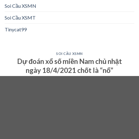
Soi Cầu XSMN
Soi Cầu XSMT
Tinycat99
SOI CẦU XSMN
Dự đoán xổ số miền Nam chủ nhật
ngày 18/4/2021 chốt là “nổ”
17
Apr