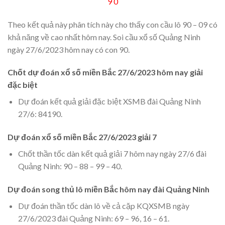
9 0
Theo kết quả này phân tích này cho thấy con cầu lô 90 – 09 có
khả năng về cao nhất hôm nay. Soi cầu xổ số Quảng Ninh
ngày 27/6/2023 hôm nay có con 90.
Chốt dự đoán xổ số miền Bắc 27/6/2023 hôm nay giải
đặc biệt
Dự đoán kết quả giải đặc biệt XSMB đài Quảng Ninh
27/6: 84190.
Dự đoán xổ số miền Bắc 27/6/2023 giải 7
Chốt thần tốc dàn kết quả giải 7 hôm nay ngày 27/6 đài
Quảng Ninh: 90 – 88 – 99 – 40.
Dự đoán song thủ lô miền Bắc hôm nay đài Quảng Ninh
Dự đoán thần tốc dàn lô về cả cặp KQXSMB ngày
27/6/2023 đài Quảng Ninh: 69 – 96, 16 – 61.