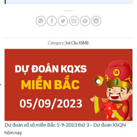
Category:
Soi Cầu XSMB
.
Dự đoán xổ số miền Bắc 5-9-2023 thứ 3 – Dự đoán XSQN
hôm nay