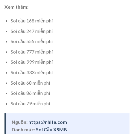
Xem thêm:
Soi cầu 168 miễn phí
Soi cầu 247 miễn phí
Soi cầu 555 miễn phí
Soi cầu 777 miễn phí
Soi cầu 999 miễn phí
Soi cầu 333 miễn phí
Soi cầu 68 miễn phí
Soi cầu 86 miễn phí
Soi cầu 79 miễn phí
Nguồn:
https://nhlfa.com
Danh mục:
Soi Cầu XSMB