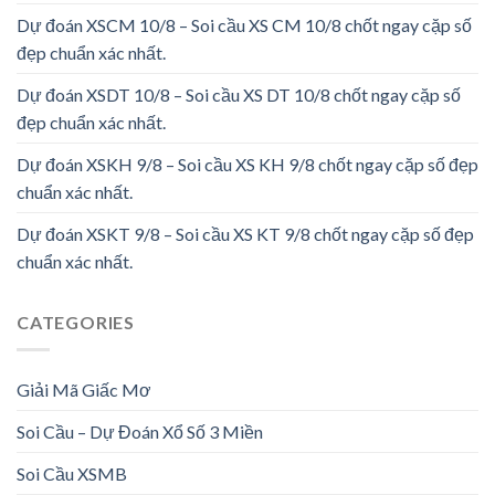
Dự đoán XSCM 10/8 – Soi cầu XS CM 10/8 chốt ngay cặp số
đẹp chuẩn xác nhất.
Dự đoán XSDT 10/8 – Soi cầu XS DT 10/8 chốt ngay cặp số
đẹp chuẩn xác nhất.
Dự đoán XSKH 9/8 – Soi cầu XS KH 9/8 chốt ngay cặp số đẹp
chuẩn xác nhất.
Dự đoán XSKT 9/8 – Soi cầu XS KT 9/8 chốt ngay cặp số đẹp
chuẩn xác nhất.
CATEGORIES
Giải Mã Giấc Mơ
Soi Cầu – Dự Đoán Xổ Số 3 Miền
Soi Cầu XSMB