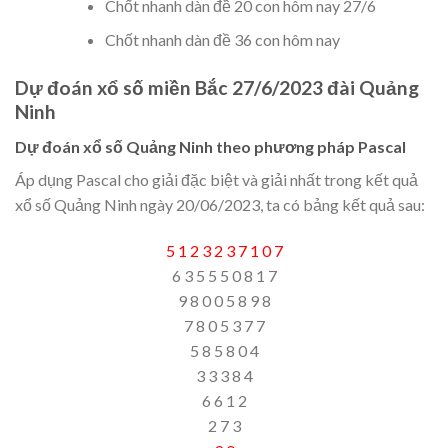
Chốt nhanh dàn đề 20 con hôm nay 27/6
Chốt nhanh dàn đề 36 con hôm nay
Dự đoán xổ số miền Bắc 27/6/2023 đài Quảng
Ninh
Dự đoán xổ số Quảng Ninh theo phương pháp Pascal
Áp dụng Pascal cho giải đặc biệt và giải nhất trong kết quả
xổ số Quảng Ninh ngày 20/06/2023, ta có bảng kết quả sau:
5 1 2 3 2 3 7 1 0 7
6 3 5 5 5 0 8 1 7
9 8 0 0 5 8 9 8
7 8 0 5 3 7 7
5 8 5 8 0 4
3 3 3 8 4
6 6 1 2
2 7 3