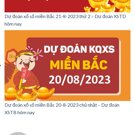
Dự đoán xổ số miền Bắc 21-8-2023 thứ 2 – Dự đoán XSTD
hôm nay
Dự đoán xổ số miền Bắc 20-8-2023 chủ nhật – Dự đoán
XSTB hôm nay