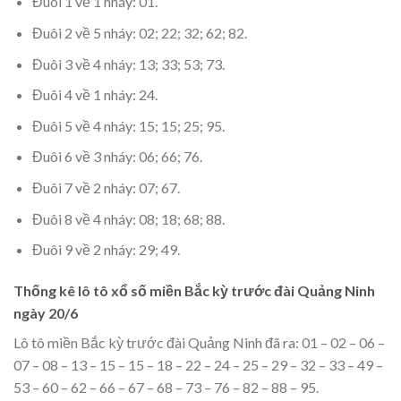
Đuôi 1 về 1 nháy: 01.
Đuôi 2 về 5 nháy: 02; 22; 32; 62; 82.
Đuôi 3 về 4 nháy: 13; 33; 53; 73.
Đuôi 4 về 1 nháy: 24.
Đuôi 5 về 4 nháy: 15; 15; 25; 95.
Đuôi 6 về 3 nháy: 06; 66; 76.
Đuôi 7 về 2 nháy: 07; 67.
Đuôi 8 về 4 nháy: 08; 18; 68; 88.
Đuôi 9 về 2 nháy: 29; 49.
Thống kê lô tô xổ số miền Bắc kỳ trước đài Quảng Ninh
ngày 20/6
Lô tô miền Bắc kỳ trước đài Quảng Ninh đã ra: 01 – 02 – 06 –
07 – 08 – 13 – 15 – 15 – 18 – 22 – 24 – 25 – 29 – 32 – 33 – 49 –
53 – 60 – 62 – 66 – 67 – 68 – 73 – 76 – 82 – 88 – 95.