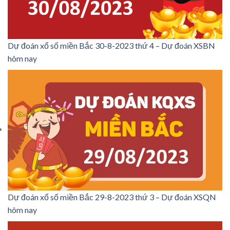
Dự đoán xổ số miền Bắc 30-8-2023 thứ 4 – Dự đoán XSBN
hôm nay
Dự đoán xổ số miền Bắc 29-8-2023 thứ 3 – Dự đoán XSQN
hôm nay