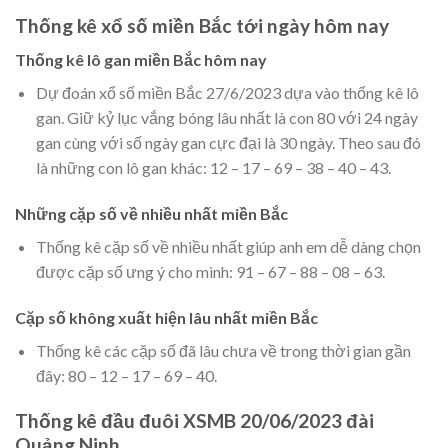
Thống kê xổ số miền Bắc tới ngày hôm nay
Thống kê lô gan miền Bắc hôm nay
Dự đoán xổ số miền Bắc 27/6/2023 dựa vào thống kê lô
gan. Giữ kỷ lục vắng bóng lâu nhất là con 80 với 24 ngày
gan cùng với số ngày gan cực đại là 30 ngày. Theo sau đó
là những con lô gan khác: 12 – 17 – 69 – 38 – 40 – 43.
Những cặp số về nhiều nhất miền Bắc
Thống kê cặp số về nhiều nhất giúp anh em dễ dàng chọn
được cặp số ưng ý cho mình: 91 – 67 – 88 – 08 – 63.
Cặp số không xuất hiện lâu nhất miền Bắc
Thống kê các cặp số đã lâu chưa về trong thời gian gần
đây: 80 – 12 – 17 – 69 – 40.
Thống kê đầu đuôi XSMB 20/06/2023 đài
Quảng Ninh