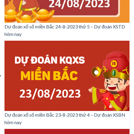
Dự đoán xổ số miền Bắc 24-8-2023 thứ 5 – Dự đoán XSTD
hôm nay
Dự đoán xổ số miền Bắc 23-8-2023 thứ 4 – Dự đoán XSBN
hôm nay