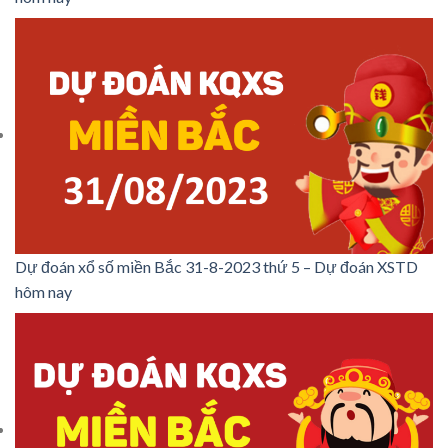
Dự đoán xổ số miền Bắc 31-8-2023 thứ 5 – Dự đoán XSTD
hôm nay