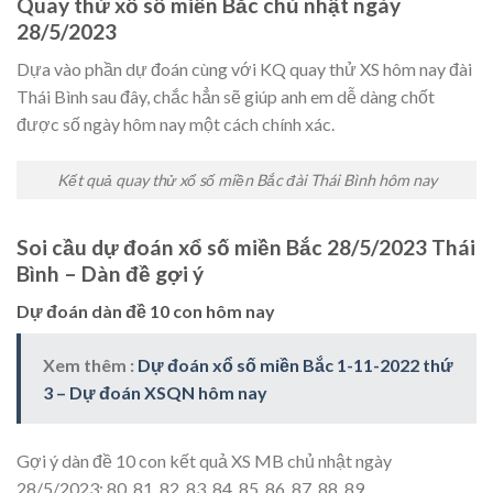
Quay thử xổ số miền Bắc chủ nhật ngày
28/5/2023
Dựa vào phần dự đoán cùng với KQ quay thử XS hôm nay đài
Thái Bình sau đây, chắc hẳn sẽ giúp anh em dễ dàng chốt
được số ngày hôm nay một cách chính xác.
Kết quả quay thử xổ số miền Bắc đài Thái Bình hôm nay
Soi cầu dự đoán xổ số miền Bắc 28/5/2023 Thái
Bình – Dàn đề gợi ý
Dự đoán dàn đề 10 con hôm nay
Xem thêm :
Dự đoán xổ số miền Bắc 1-11-2022 thứ
3 – Dự đoán XSQN hôm nay
Gợi ý dàn đề 10 con kết quả XS MB chủ nhật ngày
28/5/2023: 80, 81, 82, 83, 84, 85, 86, 87, 88, 89.