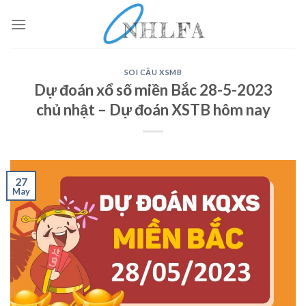
Skip
to
content
SOI CẦU XSMB
Dự đoán xổ số miền Bắc 28-5-2023
chủ nhật – Dự đoán XSTB hôm nay
27
May