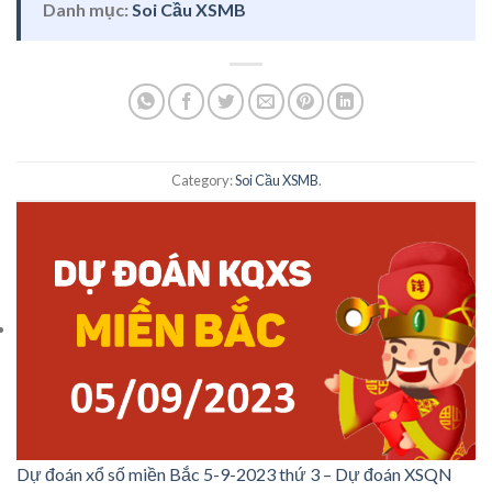
Danh mục:
Soi Cầu XSMB
Category:
Soi Cầu XSMB
.
Dự đoán xổ số miền Bắc 5-9-2023 thứ 3 – Dự đoán XSQN