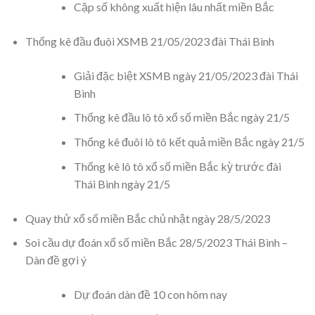
Cặp số không xuất hiện lâu nhất miền Bắc
Thống kê đầu đuôi XSMB 21/05/2023 đài Thái Bình
Giải đặc biệt XSMB ngày 21/05/2023 đài Thái
Bình
Thống kê đầu lô tô xổ số miền Bắc ngày 21/5
Thống kê đuôi lô tô kết quả miền Bắc ngày 21/5
Thống kê lô tô xổ số miền Bắc kỳ trước đài
Thái Bình ngày 21/5
Quay thử xổ số miền Bắc chủ nhật ngày 28/5/2023
Soi cầu dự đoán xổ số miền Bắc 28/5/2023 Thái Bình –
Dàn đề gợi ý
Dự đoán dàn đề 10 con hôm nay