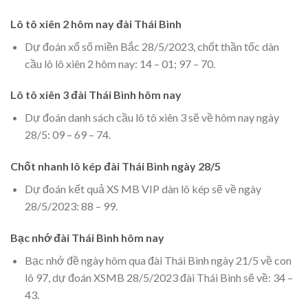
Lô tô xiên 2 hôm nay đài Thái Bình
Dự đoán xổ số miền Bắc 28/5/2023, chốt thần tốc dàn
cầu lô lô xiên 2 hôm nay: 14 – 01; 97 – 70.
Lô tô xiên 3 đài Thái Bình hôm nay
Dự đoán danh sách cầu lô tô xiên 3 sẽ về hôm nay ngày
28/5: 09 – 69 – 74.
Chốt nhanh lô kép đài Thái Bình ngày 28/5
Dự đoán kết quả XS MB VIP dàn lô kép sẽ về ngày
28/5/2023: 88 – 99.
Bạc nhớ đài Thái Bình hôm nay
Bạc nhớ đề ngày hôm qua đài Thái Bình ngày 21/5 về con
lô 97, dự đoán XSMB 28/5/2023 đài Thái Bình sẽ về: 34 –
43.