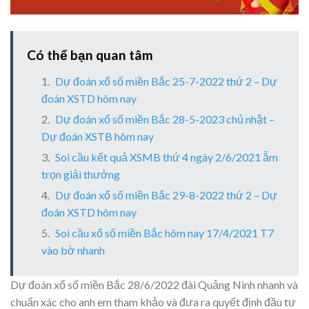
Có thể bạn quan tâm
Dự đoán xổ số miền Bắc 25-7-2022 thứ 2 – Dự
đoán XSTD hôm nay
Dự đoán xổ số miền Bắc 28-5-2023 chủ nhật –
Dự đoán XSTB hôm nay
Soi cầu kết quả XSMB thứ 4 ngày 2/6/2021 ẵm
trọn giải thưởng
Dự đoán xổ số miền Bắc 29-8-2022 thứ 2 – Dự
đoán XSTD hôm nay
Soi cầu xổ số miền Bắc hôm nay 17/4/2021 T7
vào bờ nhanh
Dự đoán xổ số miền Bắc 28/6/2022 đài Quảng Ninh nhanh và
chuẩn xác cho anh em tham khảo và đưa ra quyết định đầu tư