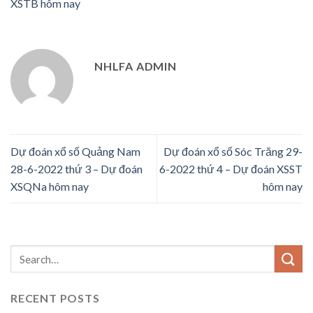
XSTB hôm nay
NHLFA ADMIN
Dự đoán xổ số Quảng Nam
Dự đoán xổ số Sóc Trăng 29-
28-6-2022 thứ 3 – Dự đoán
6-2022 thứ 4 – Dự đoán XSST
XSQNa hôm nay
hôm nay
RECENT POSTS