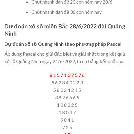
Chốt nhanh dàn đề 20 con hôm nay 28/6
Chốt nhanh dàn đề 36 con hôm nay
Dự đoán xổ số miền Bắc 28/6/2022 đài Quảng
Ninh
Dự đoán xổ số Quảng Ninh theo phương pháp Pascal
Áp dụng Pascal cho giải đặc biệt và giải nhất trong kết quả
xổ số Quảng Ninh ngày 21/6/2022, ta có bảng kết quả sau:
8 1 5 7 1 3 7 5 7 6
9 6 2 8 4 0 2 2 3
5 8 0 2 4 2 4 5
3 8 2 6 6 6 9
1 0 8 2 2 5
1 8 0 4 7
9 8 4 1
7 2 5