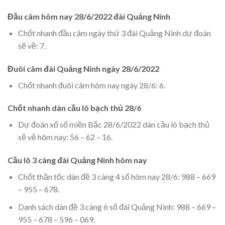
Đầu câm hôm nay 28/6/2022 đài Quảng Ninh
Chốt nhanh đầu câm ngày thứ 3 đài Quảng Ninh dự đoán
sẽ về: 7.
Đuôi câm đài Quảng Ninh ngày 28/6/2022
Chốt nhanh đuôi câm hôm nay ngày 28/6: 6.
Chốt nhanh dàn cầu lô bạch thủ 28/6
Dự đoán xổ số miền Bắc 28/6/2022 dàn cầu lô bạch thủ
sẽ về hôm nay: 56 – 62 – 16.
Cầu lô 3 càng đài Quảng Ninh hôm nay
Chốt thần tốc dàn đề 3 càng 4 số hôm nay 28/6: 988 – 669
– 955 – 678.
Danh sách dàn đề 3 càng 6 số đài Quảng Ninh: 988 – 669 –
955 – 678 – 596 – 069.