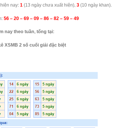
 hiện nay:
1
(13 ngày chưa xuất hiện),
3
(10 ngày khan).
n:
56 – 20 – 69 – 09 – 86 – 82 – 59 – 49
 nay theo tuần, tổng tại:
ê XSMB 2 số cuối giải đặc biệt