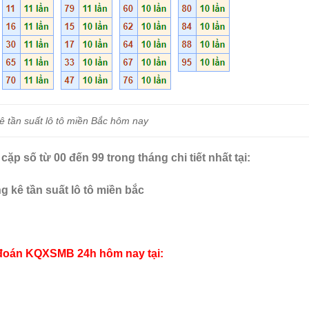
ê tần suất lô tô miền Bắc hôm nay
ặp số từ 00 đến 99 trong tháng chi tiết nhất tại:
g kê tần suất lô tô miền bắc
đoán KQXSMB 24h hôm nay tại: