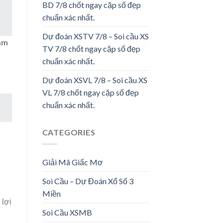
BD 7/8 chốt ngay cặp số đẹp
chuẩn xác nhất.
Dự đoán XSTV 7/8 – Soi cầu XS
am
TV 7/8 chốt ngay cặp số đẹp
chuẩn xác nhất.
Dự đoán XSVL 7/8 – Soi cầu XS
VL 7/8 chốt ngay cặp số đẹp
chuẩn xác nhất.
CATEGORIES
Giải Mã Giấc Mơ
Soi Cầu – Dự Đoán Xổ Số 3
Miền
 lợi
Soi Cầu XSMB