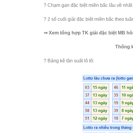
? Chạm gan đặc biệt miền bắc lâu về nhất
? 2 số cuối giải đặc biệt miền bắc theo tuầ
⇒ Xem tổng hợp TK giải đặc biệt MB hôm
Thống k
? Bảng kê tần suất lô tô: