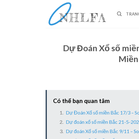
Skip
to
TRAN
content
Dự Đoán Xổ số miền
Miền
Có thể bạn quan tâm
Dự Đoán Xổ số miền Bắc 17/3 – S
Dự đoán xổ số miền Bắc 21-5-202
Dự đoán Xổ số miền Bắc 9/11 – So