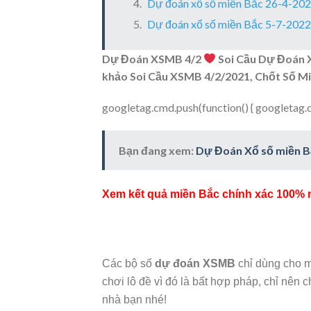
Dự đoán xổ số miền Bắc 26-4-202
Dự đoán xổ số miền Bắc 5-7-2022
Dự Đoán XSMB 4/2
Soi Cầu Dự Đoán X
khảo Soi Cầu XSMB 4/2/2021, Chốt Số Mi
googletag.cmd.push(function() { googletag.
Bạn đang xem:
Dự Đoán Xổ số miền Bắ
Xem kết quả miền Bắc chính xác 100% n
Các bộ số
dự đoán XSMB
chỉ dùng cho m
chơi lô đề vì đó là bất hợp pháp, chỉ nên
nhà bạn nhé!