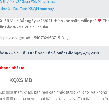
3 thứ 4 – Dự đoán XSBN hôm nay
 thứ 3 – Dự đoán XSQN hôm nay
ổ Số Miền Bắc ngày 4/2/2021 chính xác nhất, miễn phí.
Th
ền Bắc 4/2/2021 siêu chuẩn
display(‘div-gpt-ad-1540782653715-0’); });
c 4/2 – Soi Cầu Dự Đoán Xổ Số Miền Bắc ngày 4/2/2021
hanh nhất tại:
KQXS MB
ục đích tham khảo, bạn nên cân nhắc trước khi chơi và không
 chơi lô tô do nhà nước phát hành vừa vui vừa đảm bảo ích nước