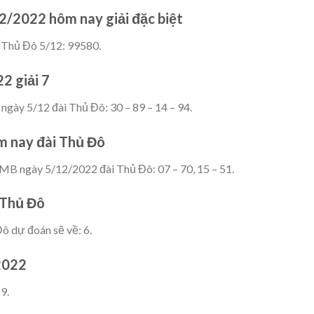
2/2022 hôm nay giải đặc biệt
 Thủ Đô 5/12: 99580.
2 giải 7
 ngày 5/12 đài Thủ Đô: 30 – 89 – 14 – 94.
m nay đài Thủ Đô
MB ngày 5/12/2022 đài Thủ Đô: 07 – 70, 15 – 51.
 Thủ Đô
ô dự đoán sẽ về: 6.
2022
9.