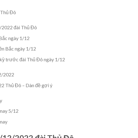
 Thủ Đô
/2022 đài Thủ Đô
 Bắc ngày 1/12
iền Bắc ngày 1/12
 kỳ trước đài Thủ Đô ngày 1/12
12/2022
22 Thủ Đô – Dàn đề gợi ý
y
 nay 5/12
 nay
5/12/2022 đài Thủ Đô