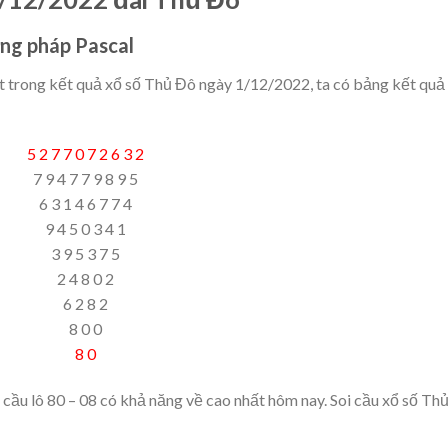
ng pháp Pascal
ất trong kết quả xổ số Thủ Đô ngày 1/12/2022, ta có bảng kết quả
5 2 7 7 0 7 2 6 3 2
7 9 4 7 7 9 8 9 5
6 3 1 4 6 7 7 4
9 4 5 0 3 4 1
3 9 5 3 7 5
2 4 8 0 2
6 2 8 2
8 0 0
8 0
 cầu lô 80 – 08 có khả năng về cao nhất hôm nay. Soi cầu xổ số Th