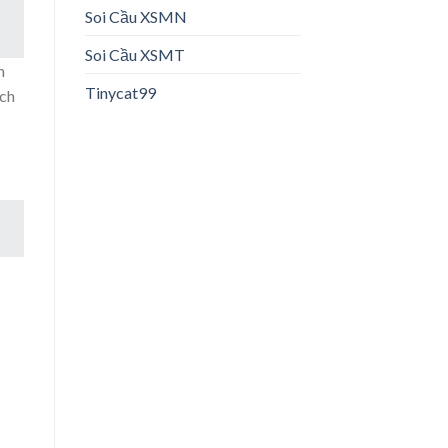
Soi Cầu XSMN
Soi Cầu XSMT
h
Tinycat99
ích