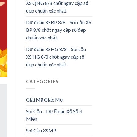
XS QNG 8/8 chốt ngay cặp số
đẹp chuẩn xác nhất.
Dự đoán XSBP 8/8 – Soi cầu XS
BP 8/8 chốt ngay cặp số đẹp
chuẩn xác nhất.
Dự đoán XSHG 8/8 – Soi cầu
XS HG 8/8 chốt ngay cặp số
đẹp chuẩn xác nhất.
CATEGORIES
Giải Mã Giấc Mơ
Soi Cầu – Dự Đoán Xổ Số 3
Miền
Soi Cầu XSMB