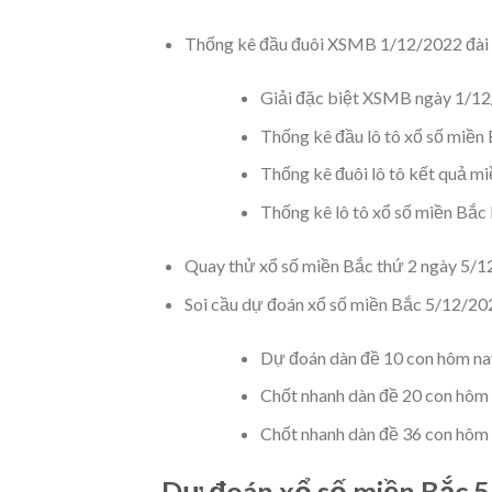
Thống kê đầu đuôi XSMB 1/12/2022 đài
Giải đặc biệt XSMB ngày 1/12
Thống kê đầu lô tô xổ số miền
Thống kê đuôi lô tô kết quả m
Thống kê lô tô xổ số miền Bắc
Quay thử xổ số miền Bắc thứ 2 ngày 5/
Soi cầu dự đoán xổ số miền Bắc 5/12/20
Dự đoán dàn đề 10 con hôm na
Chốt nhanh dàn đề 20 con hôm
Chốt nhanh dàn đề 36 con hôm
Dự đoán xổ số miền Bắc 