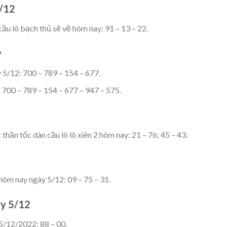
5/12
u lô bạch thủ sẽ về hôm nay: 91 – 13 – 22.
y
 5/12: 700 – 789 – 154 – 677.
 700 – 789 – 154 – 677 – 947 – 575.
hần tốc dàn cầu lô lô xiên 2 hôm nay: 21 – 76; 45 – 43.
hôm nay ngày 5/12: 09 – 75 – 31.
ày 5/12
5/12/2022: 88 – 00.