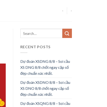
-
-
RECENT POSTS
Dự đoán XSDNG 8/8 – Soi cầu
XS DNG 8/8 chốt ngay cặp số
đẹp chuẩn xác nhất.
Dự đoán XSDNO 8/8 – Soi cầu
XS DNO 8/8 chốt ngay cặp số
đẹp chuẩn xác nhất.
Dự đoán XSQNG 8/8 – Soi cầu