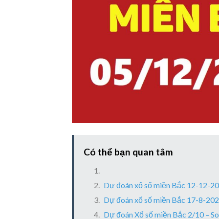
Có thể bạn quan tâm
Dự đoán xổ số miền Bắc 12-12-20
Dự đoán xổ số miền Bắc 17-8-202
Dự đoán Xổ số miền Bắc 2/10 – So