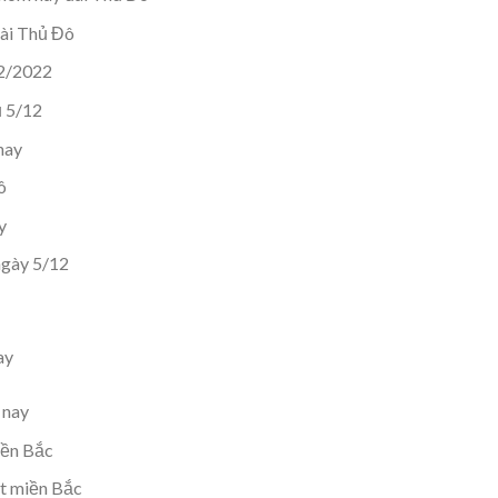
ài Thủ Đô
12/2022
ủ 5/12
nay
ô
y
ngày 5/12
ay
 nay
iền Bắc
ất miền Bắc