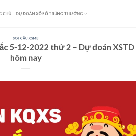
G CHỦ
DỰ ĐOÁN XỔ SỐ TRÚNG THƯỞNG
SOI CẦU XSMB
ắc 5-12-2022 thứ 2 – Dự đoán XSTD
hôm nay