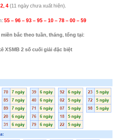
:
2, 4
(11 ngày chưa xuất hiện).
n:
55 – 96 – 93 – 95 – 10 – 78 – 00 – 59
miền bắc theo tuần, tháng, tổng tại:
ê XSMB 2 số cuối giải đặc biệt