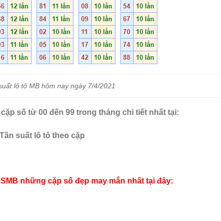
suất lô tô MB hôm nay ngày 7/4/2021
ặp số từ 00 đến 99 trong tháng chi tiết nhất tại:
Tần suất lô tô theo cặp
SMB những cặp số đẹp may mắn nhất tại đây: