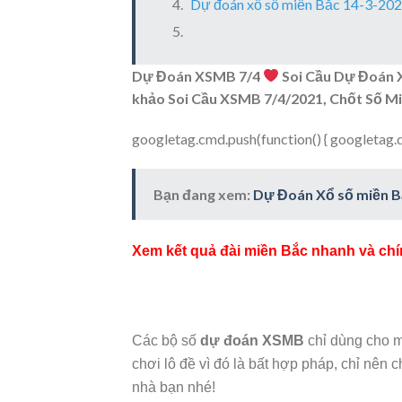
Dự đoán xổ số miền Bắc 14-3-20
Dự Đoán XSMB 7/4
Soi Cầu Dự Đoán X
khảo Soi Cầu XSMB 7/4/2021, Chốt Số Mi
googletag.cmd.push(function() { googletag.
Bạn đang xem:
Dự Đoán Xổ số miền Bắ
Xem kết quả đài miền Bắc nhanh và chí
Các bộ số
dự đoán XSMB
chỉ dùng cho m
chơi lô đề vì đó là bất hợp pháp, chỉ nên
nhà bạn nhé!