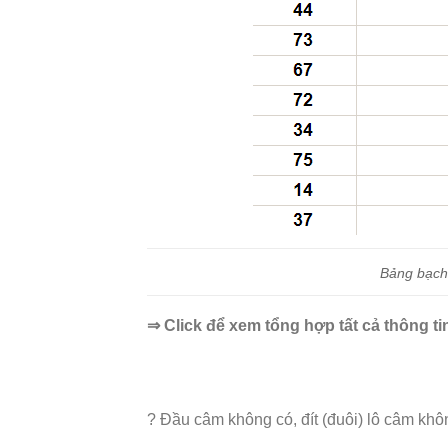
Bảng bạch 
⇒ Click để xem tổng hợp tất cả thông ti
? Đầu câm không có, đít (đuôi) lô câm khô