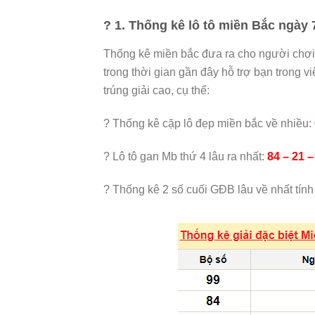
? 1. Thống kê lô tô miền Bắc ngày 
Thống kê miền bắc đưa ra cho người chơi 
trong thời gian gần đây hỗ trợ bạn trong 
trúng giải cao, cụ thể:
? Thống kê cặp lô đẹp miền bắc về nhiều:
? Lô tô gan Mb thứ 4 lâu ra nhất:
84 – 21 –
? Thống kê 2 số cuối GĐB lâu về nhất tín