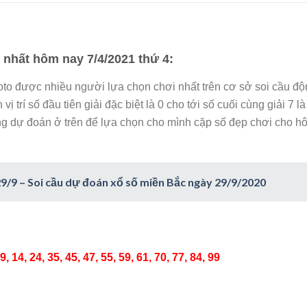
 nhất hôm nay 7/4/2021 thứ 4:
loto được nhiều người lựa chọn chơi nhất trên cơ sở soi cầu đ
trí số đầu tiên giải đặc biệt là 0 cho tới số cuối cùng giải 7 là
ững dự đoán ở trên để lựa chọn cho mình cặp số đẹp chơi cho h
9/9 – Soi cầu dự đoán xổ số miền Bắc ngày 29/9/2020
9, 14, 24, 35, 45, 47, 55, 59, 61, 70, 77, 84, 99