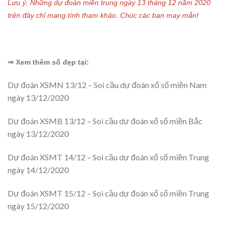
Lưu ý: Những dự đoán miền trung ngày 13 tháng 12 năm 2020
trên đây chỉ mang tính tham khảo. Chúc các bạn may mắn!
⇒ Xem thêm số đẹp tại:
Dự đoán XSMN 13/12 – Soi cầu dự đoán xổ số miền Nam
ngày 13/12/2020
Dự đoán XSMB 13/12 – Soi cầu dự đoán xổ số miền Bắc
ngày 13/12/2020
Dự đoán XSMT 14/12 – Soi cầu dự đoán xổ số miền Trung
ngày 14/12/2020
Dự đoán XSMT 15/12 – Soi cầu dự đoán xổ số miền Trung
ngày 15/12/2020