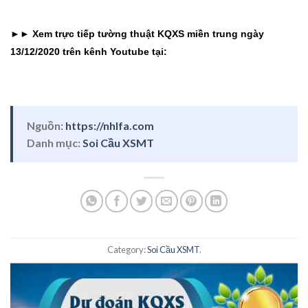
►► Xem trực tiếp tường thuật KQXS miền trung ngày
13/12/2020 trên kênh Youtube tại:
Nguồn:
https://nhlfa.com
Danh mục:
Soi Cầu XSMT
Category:
Soi Cầu XSMT
.