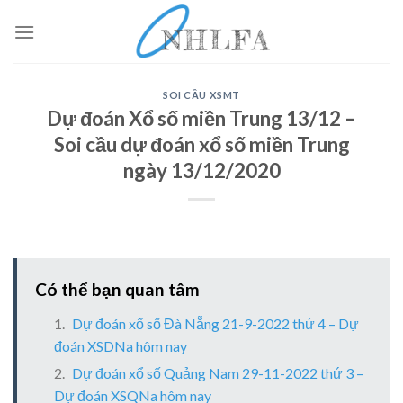
Skip
to
content
SOI CẦU XSMT
Dự đoán Xổ số miền Trung 13/12 –
Soi cầu dự đoán xổ số miền Trung
ngày 13/12/2020
Có thể bạn quan tâm
Dự đoán xổ số Đà Nẵng 21-9-2022 thứ 4 – Dự
đoán XSDNa hôm nay
Dự đoán xổ số Quảng Nam 29-11-2022 thứ 3 –
Dự đoán XSQNa hôm nay