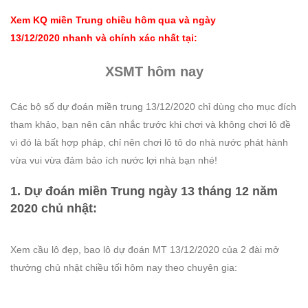
Xem KQ miền Trung chiều hôm qua và ngày
13/12/2020 nhanh và chính xác nhất tại:
XSMT hôm nay
Các bộ số dự đoán miền trung 13/12/2020 chỉ dùng cho mục đích
tham khảo, bạn nên cân nhắc trước khi chơi và không chơi lô đề
vì đó là bất hợp pháp, chỉ nên chơi lô tô do nhà nước phát hành
vừa vui vừa đảm bảo ích nước lợi nhà bạn nhé!
1. Dự đoán miền Trung ngày 13 tháng 12 năm
2020 chủ nhật:
Xem cầu lô đẹp, bao lô dự đoán MT 13/12/2020 của 2 đài mở
thưởng chủ nhật chiều tối hôm nay theo chuyên gia: