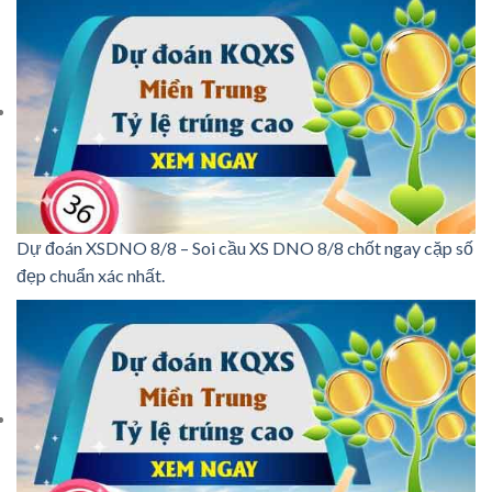
Dự đoán XSDNO 8/8 – Soi cầu XS DNO 8/8 chốt ngay cặp số
đẹp chuẩn xác nhất.