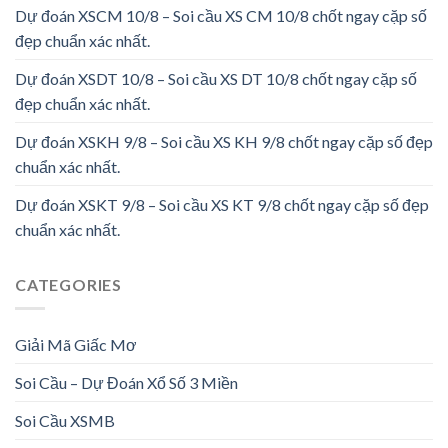
Dự đoán XSCM 10/8 – Soi cầu XS CM 10/8 chốt ngay cặp số
đẹp chuẩn xác nhất.
Dự đoán XSDT 10/8 – Soi cầu XS DT 10/8 chốt ngay cặp số
đẹp chuẩn xác nhất.
Dự đoán XSKH 9/8 – Soi cầu XS KH 9/8 chốt ngay cặp số đẹp
chuẩn xác nhất.
Dự đoán XSKT 9/8 – Soi cầu XS KT 9/8 chốt ngay cặp số đẹp
chuẩn xác nhất.
CATEGORIES
Giải Mã Giấc Mơ
Soi Cầu – Dự Đoán Xổ Số 3 Miền
Soi Cầu XSMB