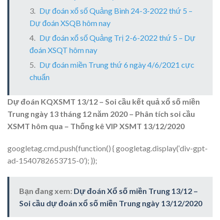
Dự đoán xổ số Quảng Bình 24-3-2022 thứ 5 –
Dự đoán XSQB hôm nay
Dự đoán xổ số Quảng Trị 2-6-2022 thứ 5 – Dự
đoán XSQT hôm nay
Dự đoán miền Trung thứ 6 ngày 4/6/2021 cực
chuẩn
Dự đoán KQXSMT 13/12 – Soi cầu kết quả xổ số miền
Trung ngày 13 tháng 12 năm 2020 – Phân tích soi cầu
XSMT hôm qua – Thống kê VIP XSMT 13/12/2020
googletag.cmd.push(function() { googletag.display(‘div-gpt-
ad-1540782653715-0’); });
Bạn đang xem:
Dự đoán Xổ số miền Trung 13/12 –
Soi cầu dự đoán xổ số miền Trung ngày 13/12/2020