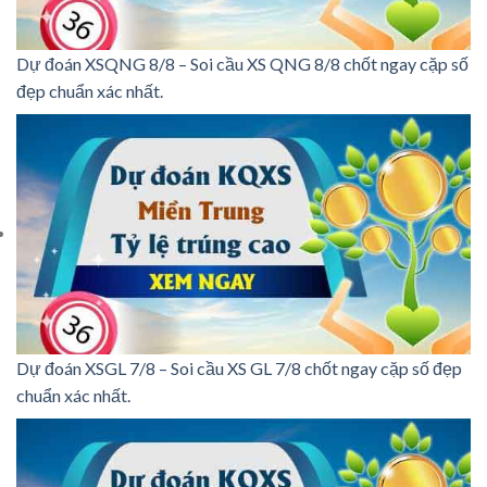
Dự đoán XSQNG 8/8 – Soi cầu XS QNG 8/8 chốt ngay cặp số
đẹp chuẩn xác nhất.
Dự đoán XSGL 7/8 – Soi cầu XS GL 7/8 chốt ngay cặp số đẹp
chuẩn xác nhất.