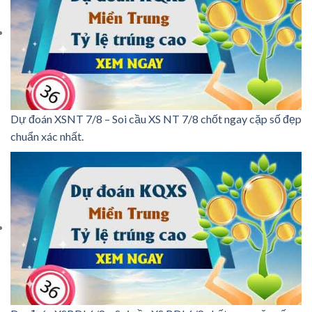
Dự đoán XSNT 7/8 – Soi cầu XS NT 7/8 chốt ngay cặp số đẹp
chuẩn xác nhất.