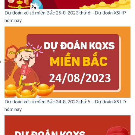
Dự đoán xổ số miền Bắc 25-8-2023 thứ 6 – Dự đoán XSHP
hôm nay
Dự đoán xổ số miền Bắc 24-8-2023 thứ 5 – Dự đoán XSTD
hôm nay