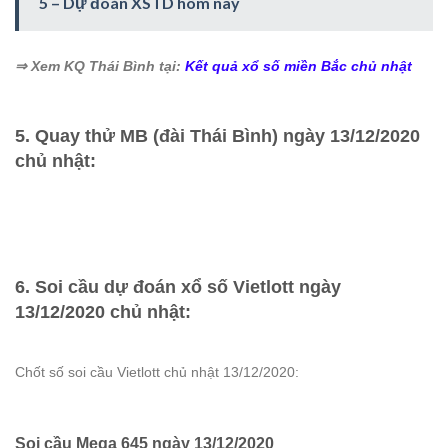
5 – Dự đoán XSTD hôm nay
⇒
Xem KQ Thái Bình tại:
Kết quả xổ số miền Bắc chủ nhật
5. Quay thử MB (đài Thái Bình) ngày 13/12/2020
chủ nhật:
6. Soi cầu dự đoán xổ số Vietlott ngày
13/12/2020 chủ nhật:
Chốt số soi cầu Vietlott chủ nhật 13/12/2020:
Soi cầu Mega 645 ngày 13/12/2020