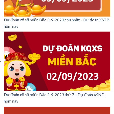
Dự đoán xổ số miền Bắc 3-9-2023 chủ nhật – Dự đoán XSTB
hôm nay
Dự đoán xổ số miền Bắc 2-9-2023 thứ 7 – Dự đoán XSND
hôm nay