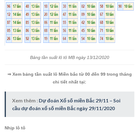
Bảng tần suất lô tô MB ngày 13/12/2020
⇒ Xem bảng tần suất lô Miền bắc từ 00 đến 99 trong tháng
chi tiết nhất tại:
Xem thêm :
Dự đoán Xổ số miền Bắc 29/11 – Soi
cầu dự đoán xổ số miền Bắc ngày 29/11/2020
Nhịp lô tô