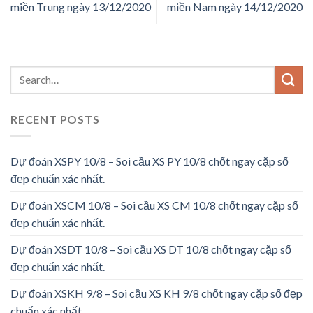
miền Trung ngày 13/12/2020
miền Nam ngày 14/12/2020
RECENT POSTS
Dự đoán XSPY 10/8 – Soi cầu XS PY 10/8 chốt ngay cặp số
đẹp chuẩn xác nhất.
Dự đoán XSCM 10/8 – Soi cầu XS CM 10/8 chốt ngay cặp số
đẹp chuẩn xác nhất.
Dự đoán XSDT 10/8 – Soi cầu XS DT 10/8 chốt ngay cặp số
đẹp chuẩn xác nhất.
Dự đoán XSKH 9/8 – Soi cầu XS KH 9/8 chốt ngay cặp số đẹp
chuẩn xác nhất.