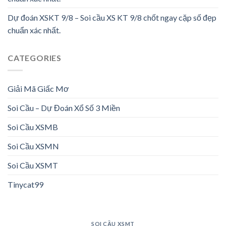
Dự đoán XSKT 9/8 – Soi cầu XS KT 9/8 chốt ngay cặp số đẹp
chuẩn xác nhất.
CATEGORIES
Giải Mã Giấc Mơ
Soi Cầu – Dự Đoán Xổ Số 3 Miền
Soi Cầu XSMB
Soi Cầu XSMN
Soi Cầu XSMT
Tinycat99
SOI CẦU XSMT