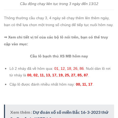
Cầu động chạy liên tục trong 3 ngày đến 13/12
Thông thường cầu chạy 3, 4 ngày sẽ chạy thêm lên thêm ngày,
bạn có thể lựa chọn một trong số chúng để tiếp tục nuôi hôm nay.
⇒ Xem chi tiết vị trí của các bộ lô nói trên, bạn có thể truy
cập vào mục:
Cầu lô bạch thủ XS MB hôm nay
Lô 2 nháy đã về hôm qua:
01, 12, 18, 26, 86
. Nuôi dàn lô rơi
từ nháy là
00, 02, 11, 13, 17, 19, 25, 27, 85, 87
.
Cặp lô được đánh nhiều nhất hôm nay:
00, 11, 17
.
Xem thêm :
Dự đoán xổ số miền Bắc 16-3-2023 thứ