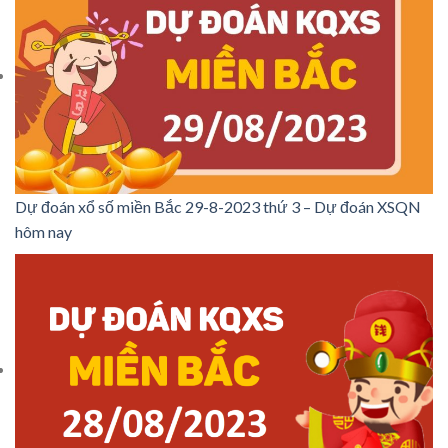
Dự đoán xổ số miền Bắc 29-8-2023 thứ 3 – Dự đoán XSQN
hôm nay