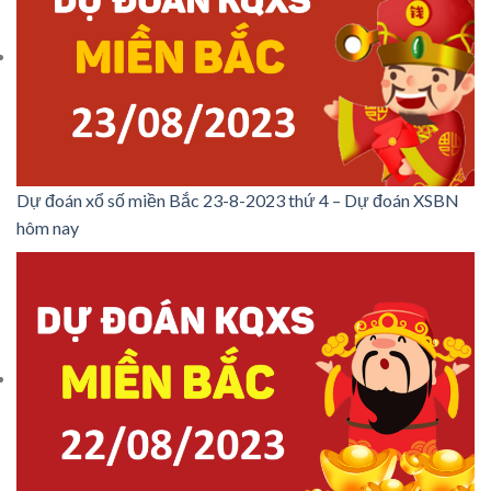
Dự đoán xổ số miền Bắc 23-8-2023 thứ 4 – Dự đoán XSBN
hôm nay