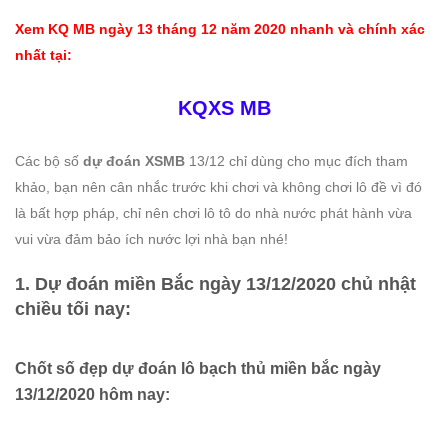
Xem KQ MB ngày 13 tháng 12 năm 2020 nhanh và chính xác
nhất tại:
KQXS MB
Các bộ số
dự đoán XSMB
13/12 chỉ dùng cho mục đích tham
khảo, bạn nên cân nhắc trước khi chơi và không chơi lô đề vì đó
là bất hợp pháp, chỉ nên chơi lô tô do nhà nước phát hành vừa
vui vừa đảm bảo ích nước lợi nhà bạn nhé!
1. Dự đoán miền Bắc ngày 13/12/2020 chủ nhật
chiều tối nay:
Chốt số đẹp dự đoán lô bạch thủ miền bắc ngày
13/12/2020 hôm nay: