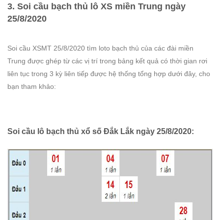
3. Soi cầu bạch thủ lô XS miền Trung ngày
25/8/2020
Soi cầu XSMT 25/8/2020 tìm loto bạch thủ của các đài miền
Trung được ghép từ các vị trí trong bảng kết quả có thời gian rơi
liên tục trong 3 kỳ liên tiếp được hệ thống tổng hợp dưới đây, cho
bạn tham khảo:
Soi cầu lô bạch thủ xổ số Đắk Lắk ngày 25/8/2020: