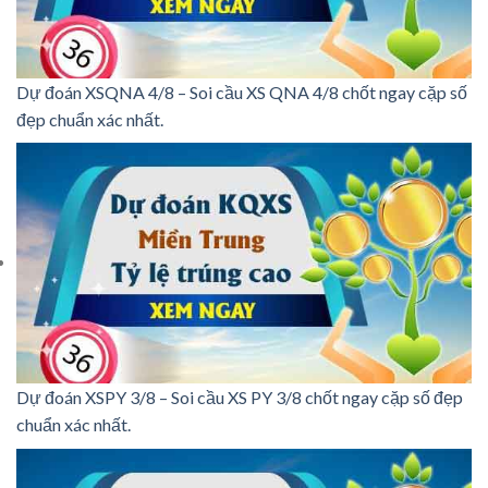
Dự đoán XSQNA 4/8 – Soi cầu XS QNA 4/8 chốt ngay cặp số
đẹp chuẩn xác nhất.
Dự đoán XSPY 3/8 – Soi cầu XS PY 3/8 chốt ngay cặp số đẹp
chuẩn xác nhất.