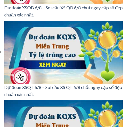
Dự đoán XSQB 6/8 – Soi cầu XS QB 6/8 chốt ngay cặp số đẹp
chuẩn xác nhất.
Dự đoán XSQT 6/8 – Soi cầu XS QT 6/8 chốt ngay cặp số đẹp
chuẩn xác nhất.