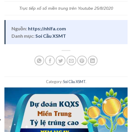
Trực tiếp xổ số miền trung trên Youtube 25/8/2020
Nguồn:
https://nhlfa.com
Danh mục:
Soi Cầu XSMT
Category:
Soi Cầu XSMT
.