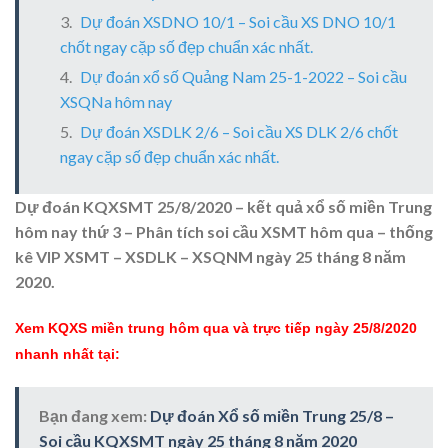
Dự đoán XSDNO 10/1 – Soi cầu XS DNO 10/1
chốt ngay cặp số đẹp chuẩn xác nhất.
Dự đoán xổ số Quảng Nam 25-1-2022 – Soi cầu
XSQNa hôm nay
Dự đoán XSDLK 2/6 – Soi cầu XS DLK 2/6 chốt
ngay cặp số đẹp chuẩn xác nhất.
Dự đoán KQXSMT 25/8/2020 – kết quả xổ số miền Trung
hôm nay thứ 3 – Phân tích soi cầu XSMT hôm qua – thống
kê VIP XSMT – XSDLK – XSQNM ngày 25 tháng 8 năm
2020.
Xem KQXS miền trung hôm qua và trực tiếp ngày 25/8/2020
nhanh nhất tại:
Bạn đang xem:
Dự đoán Xổ số miền Trung 25/8 –
Soi cầu KQXSMT ngày 25 tháng 8 năm 2020