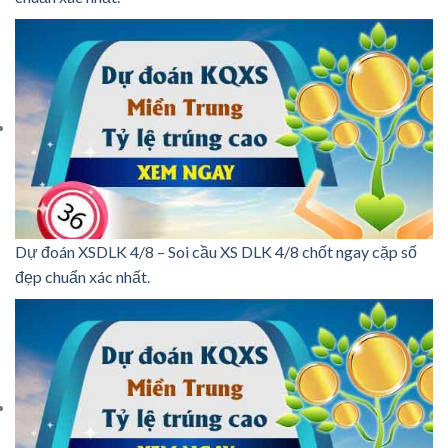
Dự đoán XSDLK 4/8 – Soi cầu XS DLK 4/8 chốt ngay cặp số
đẹp chuẩn xác nhất.