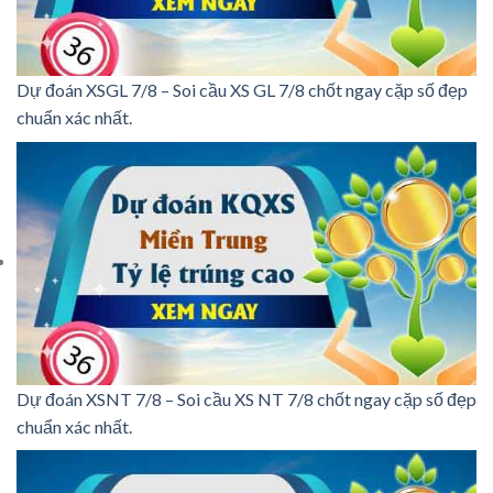
Dự đoán XSGL 7/8 – Soi cầu XS GL 7/8 chốt ngay cặp số đẹp
chuẩn xác nhất.
Dự đoán XSNT 7/8 – Soi cầu XS NT 7/8 chốt ngay cặp số đẹp
chuẩn xác nhất.