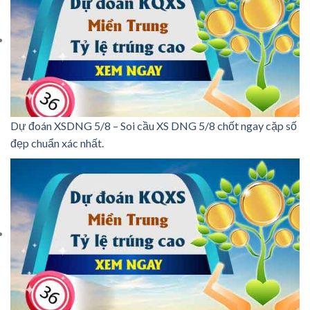
Dự đoán XSDNG 5/8 – Soi cầu XS DNG 5/8 chốt ngay cặp số
đẹp chuẩn xác nhất.