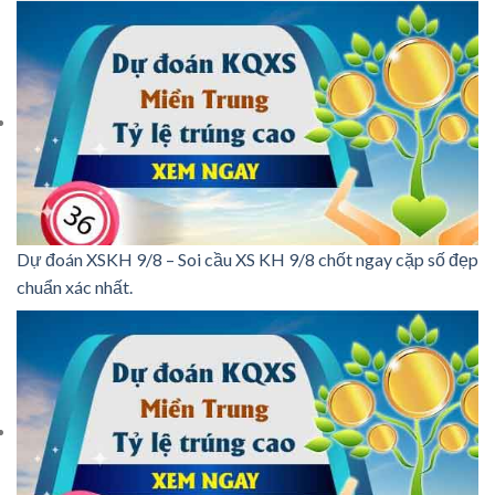
Dự đoán XSKH 9/8 – Soi cầu XS KH 9/8 chốt ngay cặp số đẹp
chuẩn xác nhất.