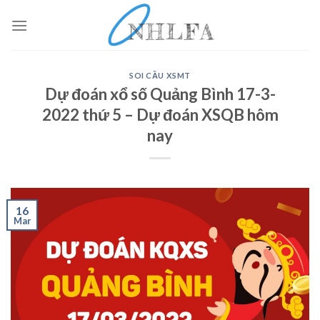
Skip
to
content
SOI CẦU XSMT
Dự đoán xổ số Quảng Bình 17-3-
2022 thứ 5 – Dự đoán XSQB hôm
nay
16
Mar