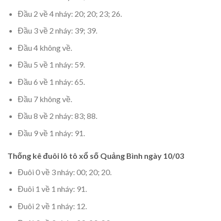
Đầu 2 về 4 nháy: 20; 20; 23; 26.
Đầu 3 về 2 nháy: 39; 39.
Đầu 4 không về.
Đầu 5 về 1 nháy: 59.
Đầu 6 về 1 nháy: 65.
Đầu 7 không về.
Đầu 8 về 2 nháy: 83; 88.
Đầu 9 về 1 nháy: 91.
Thống kê đuôi lô tô xổ số Quảng Bình ngày 10/03
Đuôi 0 về 3 nháy: 00; 20; 20.
Đuôi 1 về 1 nháy: 91.
Đuôi 2 về 1 nháy: 12.