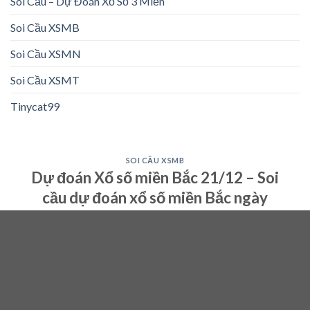
Soi Cầu – Dự Đoán Xổ Số 3 Miền
Soi Cầu XSMB
Soi Cầu XSMN
Soi Cầu XSMT
Tinycat99
SOI CẦU XSMB
Dự đoán Xổ số miền Bắc 21/12 – Soi
cầu dự đoán xổ số miền Bắc ngày
21/12/2020
Có thể bạn quan tâm