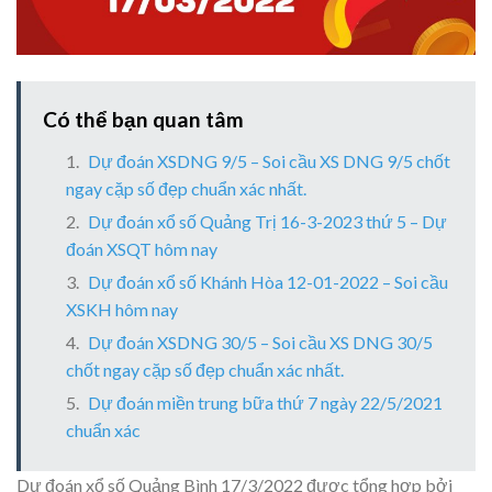
Có thể bạn quan tâm
Dự đoán XSDNG 9/5 – Soi cầu XS DNG 9/5 chốt
ngay cặp số đẹp chuẩn xác nhất.
Dự đoán xổ số Quảng Trị 16-3-2023 thứ 5 – Dự
đoán XSQT hôm nay
Dự đoán xổ số Khánh Hòa 12-01-2022 – Soi cầu
XSKH hôm nay
Dự đoán XSDNG 30/5 – Soi cầu XS DNG 30/5
chốt ngay cặp số đẹp chuẩn xác nhất.
Dự đoán miền trung bữa thứ 7 ngày 22/5/2021
chuẩn xác
Dự đoán xổ số Quảng Bình 17/3/2022 được tổng hợp bởi