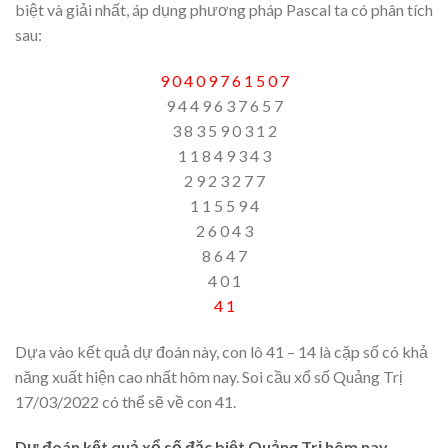
biệt và giải nhất, áp dụng phương pháp Pascal ta có phân tích
sau:
9 0 4 0 9 7 6 1 5 0 7
9 4 4 9 6 3 7 6 5 7
3 8 3 5 9 0 3 1 2
1 1 8 4 9 3 4 3
2 9 2 3 2 7 7
1 1 5 5 9 4
2 6 0 4 3
8 6 4 7
4 0 1
4 1
Dựa vào kết quả dự đoán này, con lô 41 – 14 là cặp số có khả
năng xuất hiện cao nhất hôm nay. Soi cầu xổ số Quảng Trị
17/03/2022 có thể sẽ về con 41.
Dự đoán kết quả xổ số đặc biệt Quảng Trị hôm nay