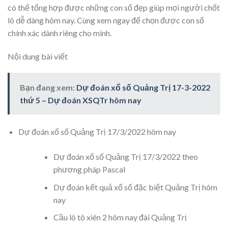
có thể tổng hợp được những con số đẹp giúp mọi người chốt
lô dễ dàng hôm nay. Cùng xem ngay để chọn được con số
chính xác dành riêng cho mình.
Nội dung bài viết
Bạn đang xem:
Dự đoán xổ số Quảng Trị 17-3-2022
thứ 5 – Dự đoán XSQTr hôm nay
Dự đoán xổ số Quảng Trị 17/3/2022 hôm nay
Dự đoán xổ số Quảng Trị 17/3/2022 theo
phương pháp Pascal
Dự đoán kết quả xổ số đặc biệt Quảng Trị hôm
nay
Cầu lô tô xiên 2 hôm nay đài Quảng Trị