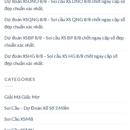
Dự đoán XSDNO 8/8 – Soi cầu XS DNO 8/8 chốt ngay cặp số
đẹp chuẩn xác nhất.
Dự đoán XSQNG 8/8 – Soi cầu XS QNG 8/8 chốt ngay cặp số
đẹp chuẩn xác nhất.
Dự đoán XSBP 8/8 – Soi cầu XS BP 8/8 chốt ngay cặp số đẹp
chuẩn xác nhất.
Dự đoán XSHG 8/8 – Soi cầu XS HG 8/8 chốt ngay cặp số
đẹp chuẩn xác nhất.
CATEGORIES
Giải Mã Giấc Mơ
Soi Cầu – Dự Đoán Xổ Số 3 Miền
Soi Cầu XSMB
Soi Cầu XSMN