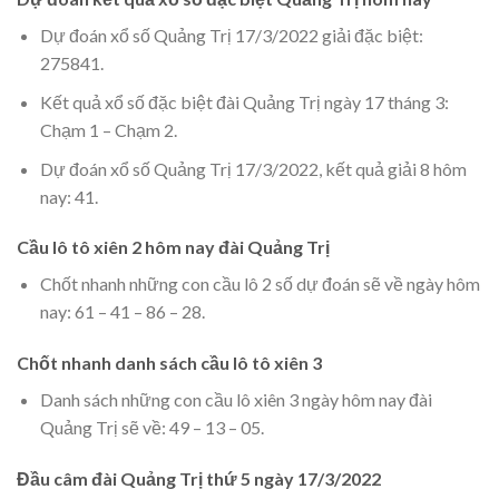
Dự đoán xổ số Quảng Trị 17/3/2022 giải đặc biệt:
275841.
Kết quả xổ số đặc biệt đài Quảng Trị ngày 17 tháng 3:
Chạm 1 – Chạm 2.
Dự đoán xổ số Quảng Trị 17/3/2022, kết quả giải 8 hôm
nay: 41.
Cầu lô tô xiên 2 hôm nay đài Quảng Trị
Chốt nhanh những con cầu lô 2 số dự đoán sẽ về ngày hôm
nay: 61 – 41 – 86 – 28.
Chốt nhanh danh sách cầu lô tô xiên 3
Danh sách những con cầu lô xiên 3 ngày hôm nay đài
Quảng Trị sẽ về: 49 – 13 – 05.
Đầu câm đài Quảng Trị thứ 5 ngày 17/3/2022