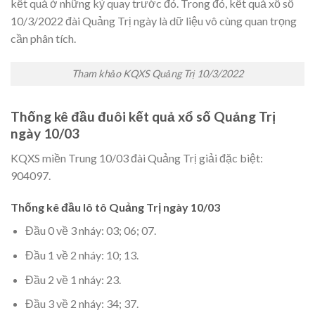
kết quả ở những kỳ quay trước đó. Trong đó, kết quả xổ số
10/3/2022 đài Quảng Trị ngày là dữ liệu vô cùng quan trọng
cần phân tích.
Tham khảo KQXS Quảng Trị 10/3/2022
Thống kê đầu đuôi kết quả xổ số Quảng Trị
ngày 10/03
KQXS miền Trung 10/03 đài Quảng Trị giải đặc biệt:
904097.
Thống kê đầu lô tô Quảng Trị ngày 10/03
Đầu 0 về 3 nháy: 03; 06; 07.
Đầu 1 về 2 nháy: 10; 13.
Đầu 2 về 1 nháy: 23.
Đầu 3 về 2 nháy: 34; 37.