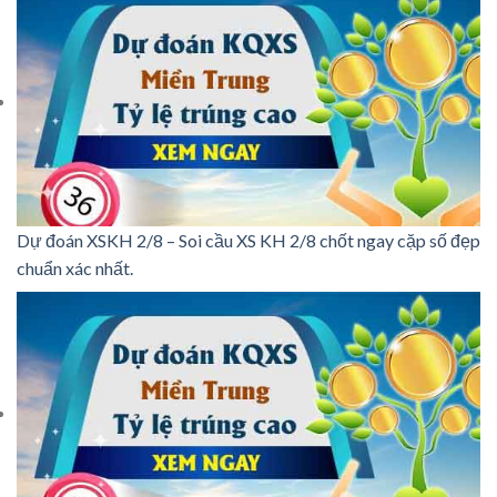
Dự đoán XSKH 2/8 – Soi cầu XS KH 2/8 chốt ngay cặp số đẹp
chuẩn xác nhất.