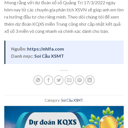
Mong rằng với dự đoán xổ số Quảng Trị 17/3/2022 ngày
hôm nay từ các chuyên gia phân tích XSVN sẽ giúp anh em tìm
ra hướng đầu tư cho riêng mình. Theo dõi chúng tôi để xem
thêm dự đoán KQXS miền Trung cũng như cập nhật kết quả
xổ số 3 miền vô cùng nhanh và chính xác dành cho bạn.
Nguồn:
https://nhlfa.com
Danh mục:
Soi Cầu XSMT
Category:
Soi Cầu XSMT
.