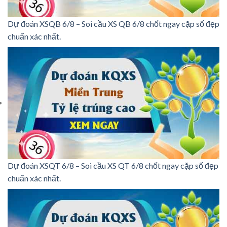
Dự đoán XSQB 6/8 – Soi cầu XS QB 6/8 chốt ngay cặp số đẹp
chuẩn xác nhất.
Dự đoán XSQT 6/8 – Soi cầu XS QT 6/8 chốt ngay cặp số đẹp
chuẩn xác nhất.