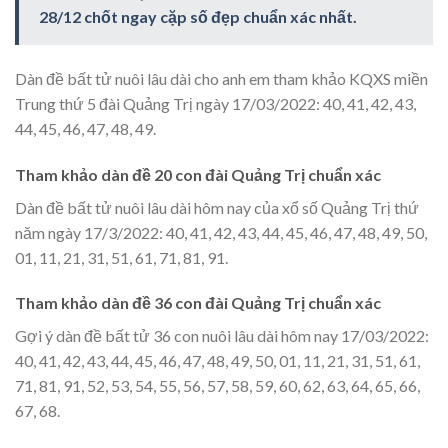
28/12 chốt ngay cặp số đẹp chuẩn xác nhất.
Dàn đề bất tử nuôi lâu dài cho anh em tham khảo KQXS miền
Trung thứ 5 đài Quảng Trị ngày 17/03/2022: 40, 41, 42, 43,
44, 45, 46, 47, 48, 49.
Tham khảo dàn đề 20 con đài Quảng Trị chuẩn xác
Dàn đề bất tử nuôi lâu dài hôm nay của xổ số Quảng Trị thứ
năm ngày 17/3/2022: 40, 41, 42, 43, 44, 45, 46, 47, 48, 49, 50,
01, 11, 21, 31, 51, 61, 71, 81, 91.
Tham khảo dàn đề 36 con đài Quảng Trị chuẩn xác
Gợi ý dàn đề bất tử 36 con nuôi lâu dài hôm nay 17/03/2022:
40, 41, 42, 43, 44, 45, 46, 47, 48, 49, 50, 01, 11, 21, 31, 51, 61,
71, 81, 91, 52, 53, 54, 55, 56, 57, 58, 59, 60, 62, 63, 64, 65, 66,
67, 68.