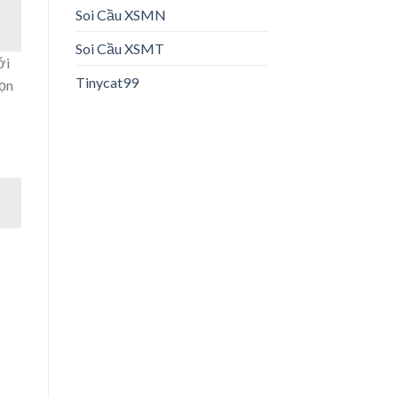
Soi Cầu XSMN
Soi Cầu XSMT
ới
Tinycat99
họn