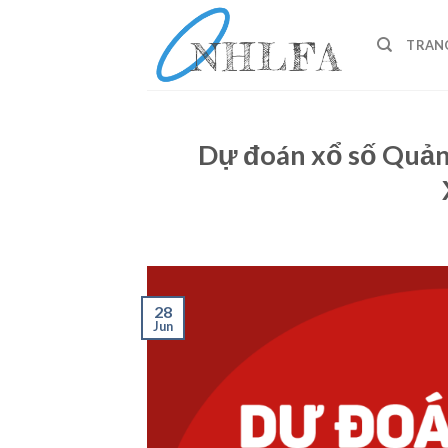
Skip
to
TRAN
content
Dự đoán xổ số Quản
28
Jun