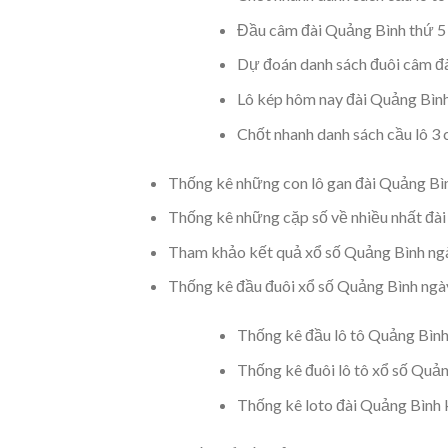
Đầu câm đài Quảng Bình thứ 5
Dự đoán danh sách đuôi câm đ
Lô kép hôm nay đài Quảng Bìn
Chốt nhanh danh sách cầu lô 3
Thống kê những con lô gan đài Quảng Bì
Thống kê những cặp số về nhiều nhất đà
Tham khảo kết quả xổ số Quảng Bình ng
Thống kê đầu đuôi xổ số Quảng Bình ngà
Thống kê đầu lô tô Quảng Bình
Thống kê đuôi lô tô xổ số Quả
Thống kê loto đài Quảng Bình 