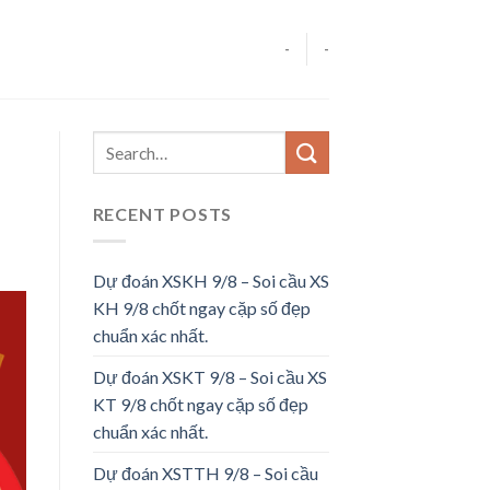
-
-
RECENT POSTS
Dự đoán XSKH 9/8 – Soi cầu XS
KH 9/8 chốt ngay cặp số đẹp
chuẩn xác nhất.
Dự đoán XSKT 9/8 – Soi cầu XS
KT 9/8 chốt ngay cặp số đẹp
chuẩn xác nhất.
Dự đoán XSTTH 9/8 – Soi cầu