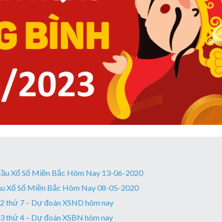
Cầu Xổ Số Miền Bắc Hôm Nay 13-06-2020
ầu Xổ Số Miền Bắc Hôm Nay 08-05-2020
22 thứ 7 – Dự đoán XSND hôm nay
3 thứ 4 – Dự đoán XSBN hôm nay