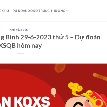
G CHỦ
DỰ ĐOÁN XỔ SỐ TRÚNG THƯỞNG
SOI CẦU XSMB
g Bình 29-6-2023 thứ 5 – Dự đoán
XSQB hôm nay