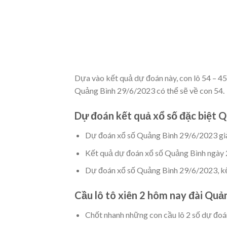
Dựa vào kết quả dự đoán này, con lô 54 – 45 
Quảng Bình 29/6/2023 có thể sẽ về con 54.
Dự đoán kết quả xổ số đặc biệt 
Dự đoán xổ số Quảng Bình 29/6/2023 giả
Kết quả dự đoán xổ số Quảng Bình ngày 
Dự đoán xổ số Quảng Bình 29/6/2023, kết
Cầu lô tô xiên 2 hôm nay đài Quả
Chốt nhanh những con cầu lô 2 số dự đoán