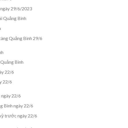
 ngày 29/6/2023
ài Quảng Bình
h
 càng Quảng Bình 29/6
nh
i Quảng Bình
ày 22/6
y 22/6
 ngày 22/6
ng Bình ngày 22/6
kỳ trước ngày 22/6