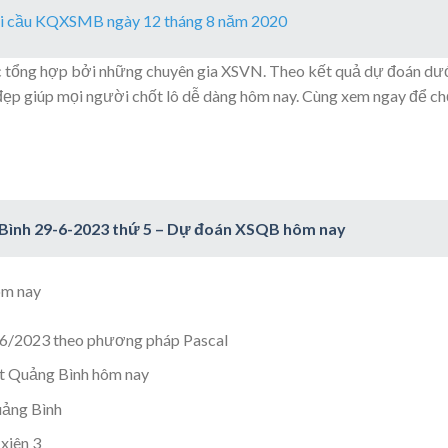
oi cầu KQXSMB ngày 12 tháng 8 năm 2020
tổng hợp bởi những chuyên gia XSVN. Theo kết quả dự đoán dư
đẹp giúp mọi người chốt lô dễ dàng hôm nay. Cùng xem ngay để c
Bình 29-6-2023 thứ 5 – Dự đoán XSQB hôm nay
ôm nay
/6/2023 theo phương pháp Pascal
ệt Quảng Bình hôm nay
uảng Bình
xiên 3