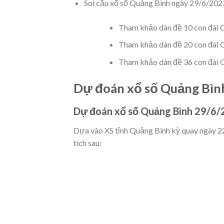
Soi cầu xổ số Quảng Bình ngày 29/6/202
Tham khảo dàn đề 10 con đài 
Tham khảo dàn đề 20 con đài 
Tham khảo dàn đề 36 con đài 
Dự đoán xổ số Quảng Bìn
Dự đoán xổ số Quảng Bình 29/6/
Dựa vào XS tỉnh Quảng Bình kỳ quay ngày 22
tích sau: