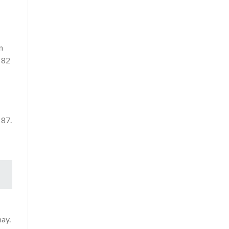
n
 82
 87.
ay.