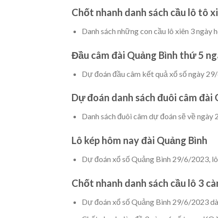
Chốt nhanh danh sách cầu lô tô x
Danh sách những con cầu lô xiên 3 ngày h
Đầu câm đài Quảng Bình thứ 5 n
Dự đoán đầu câm kết quả xổ số ngày 29/
Dự đoán danh sách đuôi câm đài 
Danh sách đuôi câm dự đoán sẽ về ngày 
Lô kép hôm nay đài Quảng Bình
Dự đoán xổ số Quảng Bình 29/6/2023, lô 
Chốt nhanh danh sách cầu lô 3 c
Dự đoán xổ số Quảng Bình 29/6/2023 dàn 