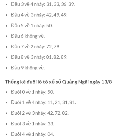
Đầu 3 về 4 nháy: 31, 33, 36, 39.
Đầu 4 về 3 nháy: 42, 49, 49.
Đầu 5 về 1 nháy: 50.
Đầu 6 không về.
Đầu 7 về 2 nháy: 72, 79.
Đầu 8 về 3 nháy: 81, 82, 89.
Đầu 9 không về.
Thống kê đuôi lô tô xổ số Quảng Ngãi ngày 13/8
Đuôi 0 về 1 nháy: 50.
Đuôi 1 về 4 nháy: 11, 21, 31, 81.
Đuôi 2 về 3 nháy: 42, 72, 82.
Đuôi 3 về 1 nháy: 33.
Đuôi 4 về 1 nháy: 04.