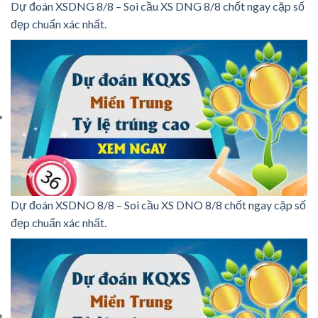
Dự đoán XSDNG 8/8 – Soi cầu XS DNG 8/8 chốt ngay cặp số
đẹp chuẩn xác nhất.
Dự đoán XSDNO 8/8 – Soi cầu XS DNO 8/8 chốt ngay cặp số
đẹp chuẩn xác nhất.