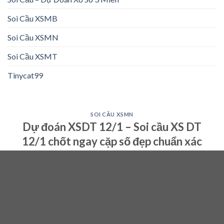
Soi Cầu XSMB
Soi Cầu XSMN
Soi Cầu XSMT
Tinycat99
SOI CẦU XSMN
Dự đoán XSDT 12/1 – Soi cầu XS DT
12/1 chốt ngay cặp số đẹp chuẩn xác
nhất.
11
Jan