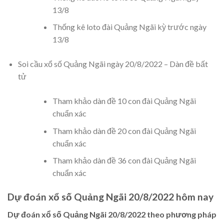
13/8
Thống kê loto đài Quảng Ngãi kỳ trước ngày
13/8
Soi cầu xổ số Quảng Ngãi ngày 20/8/2022 – Dàn đề bất
tử
Tham khảo dàn đề 10 con đài Quảng Ngãi
chuẩn xác
Tham khảo dàn đề 20 con đài Quảng Ngãi
chuẩn xác
Tham khảo dàn đề 36 con đài Quảng Ngãi
chuẩn xác
Dự đoán xổ số Quảng Ngãi 20/8/2022 hôm nay
Dự đoán xổ số Quảng Ngãi 20/8/2022 theo phương pháp