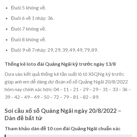
Đuôi 5 không về.
Đuôi 6 về 1 nháy: 36.
Đuôi 7 không về.
Đuôi 8 không về.
Đuôi 9 về 7 nháy: 29, 29, 39, 49, 49, 79, 89.
Thống kê loto đài Quảng Ngãi kỳ trước ngày 13/8
Dựa vào kết quả thống kê tần suất lô tô XSQNg kỳ trước
giúp anh em dễ dàng dự đoán xổ số Quảng Ngãi 20/8/2022
hôm nay chính xác hơn: 04 – 11 – 21 – 29 – 29 – 31 – 33 – 36 –
39 – 42 – 49 – 49 – 50 – 72 – 79 – 81 – 82 – 89.
Soi cầu xổ số Quảng Ngãi ngày 20/8/2022 –
Dàn đề bất tử
Tham khảo dàn đề 10 con đài Quảng Ngãi chuẩn xác