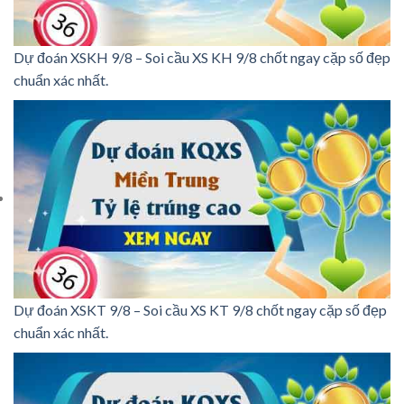
Dự đoán XSKH 9/8 – Soi cầu XS KH 9/8 chốt ngay cặp số đẹp
chuẩn xác nhất.
Dự đoán XSKT 9/8 – Soi cầu XS KT 9/8 chốt ngay cặp số đẹp
chuẩn xác nhất.