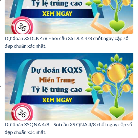
Dự đoán XSDLK 4/8 – Soi cầu XS DLK 4/8 chốt ngay cặp số
đẹp chuẩn xác nhất.
Dự đoán XSQNA 4/8 – Soi cầu XS QNA 4/8 chốt ngay cặp số
đẹp chuẩn xác nhất.