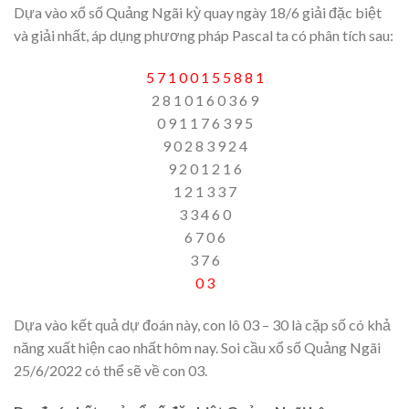
Dựa vào xổ số Quảng Ngãi kỳ quay ngày 18/6 giải đặc biệt
và giải nhất, áp dụng phương pháp Pascal ta có phân tích sau:
5 7 1 0 0 1 5 5 8 8 1
2 8 1 0 1 6 0 3 6 9
0 9 1 1 7 6 3 9 5
9 0 2 8 3 9 2 4
9 2 0 1 2 1 6
1 2 1 3 3 7
3 3 4 6 0
6 7 0 6
3 7 6
0 3
Dựa vào kết quả dự đoán này, con lô 03 – 30 là cặp số có khả
năng xuất hiện cao nhất hôm nay. Soi cầu xổ số Quảng Ngãi
25/6/2022 có thể sẽ về con 03.