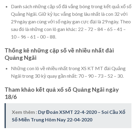
Danh sách những cặp số đã vắng bóng trong kết quả xổ số
Quảng Ngãi. Giữ kỷ lục vắng bóng lâu nhất là con 32 với
29 ngày gan cùng với số ngày gan cực đại là 29 ngày. Theo
sau đó là những con lô gan khác: 22 – 72 – 84 – 65 – 41 –
10 – 96 – 61 – 00 – 88.
Thống kê những cặp số về nhiều nhất đài
Quảng Ngãi
Những con lô về nhiều nhất trong XS KT MT đài Quảng
Ngãi trong 30 kỳ quay gần nhất: 70 – 90 – 73 – 52 – 30.
Tham khảo kết quả xổ số Quảng Ngãi ngày
18/6
Xem thêm :
Dự Đoán XSMT 22-4-2020 – Soi Cầu Xổ
Số Miền Trung Hôm Nay 22-04-2020