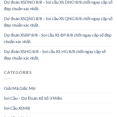
Dự đoán XSDNO 8/8 – Soi cầu XS DNO 8/8 chốt ngay cặp số
đẹp chuẩn xác nhất.
Dự đoán XSQNG 8/8 – Soi cầu XS QNG 8/8 chốt ngay cặp số
đẹp chuẩn xác nhất.
Dự đoán XSBP 8/8 – Soi cầu XS BP 8/8 chốt ngay cặp số đẹp
chuẩn xác nhất.
Dự đoán XSHG 8/8 – Soi cầu XS HG 8/8 chốt ngay cặp số
đẹp chuẩn xác nhất.
CATEGORIES
Giải Mã Giấc Mơ
Soi Cầu – Dự Đoán Xổ Số 3 Miền
Soi Cầu XSMB