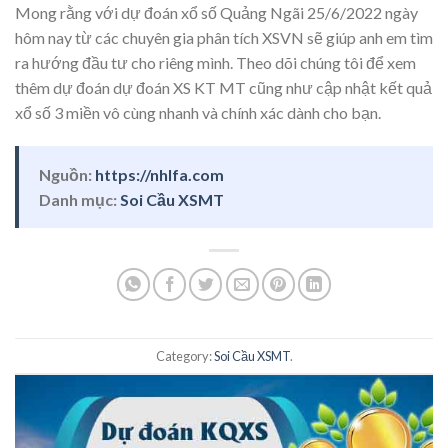
Mong rằng với dự đoán xổ số Quảng Ngãi 25/6/2022 ngày
hôm nay từ các chuyên gia phân tích XSVN sẽ giúp anh em tìm
ra hướng đầu tư cho riêng mình. Theo dõi chúng tôi để xem
thêm dự đoán dự đoán XS KT MT cũng như cập nhật kết quả
xổ số 3 miền vô cùng nhanh và chính xác dành cho bạn.
Nguồn:
https://nhlfa.com
Danh mục:
Soi Cầu XSMT
Category:
Soi Cầu XSMT
.