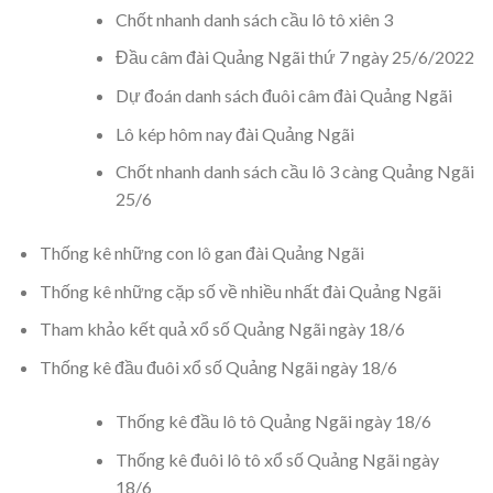
Chốt nhanh danh sách cầu lô tô xiên 3
Đầu câm đài Quảng Ngãi thứ 7 ngày 25/6/2022
Dự đoán danh sách đuôi câm đài Quảng Ngãi
Lô kép hôm nay đài Quảng Ngãi
Chốt nhanh danh sách cầu lô 3 càng Quảng Ngãi
25/6
Thống kê những con lô gan đài Quảng Ngãi
Thống kê những cặp số về nhiều nhất đài Quảng Ngãi
Tham khảo kết quả xổ số Quảng Ngãi ngày 18/6
Thống kê đầu đuôi xổ số Quảng Ngãi ngày 18/6
Thống kê đầu lô tô Quảng Ngãi ngày 18/6
Thống kê đuôi lô tô xổ số Quảng Ngãi ngày
18/6