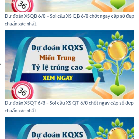
Dự đoán XSQB 6/8 – Soi cầu XS QB 6/8 chốt ngay cặp số đẹp
chuẩn xác nhất.
Dự đoán XSQT 6/8 – Soi cầu XS QT 6/8 chốt ngay cặp số đẹp
chuẩn xác nhất.