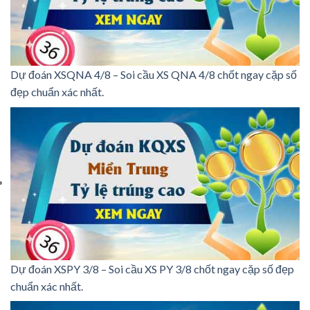
Dự đoán XSQNA 4/8 – Soi cầu XS QNA 4/8 chốt ngay cặp số
đẹp chuẩn xác nhất.
Dự đoán XSPY 3/8 – Soi cầu XS PY 3/8 chốt ngay cặp số đẹp
chuẩn xác nhất.