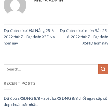
Dự đoán xổ số Đà Nẵng 25-6-
Dự đoán xổ số miền Bắc 25-
2022 thứ 7 – Dự đoán XSDNa
6-2022 thứ 7 – Dự đoán
hôm nay
XSND hôm nay
RECENT POSTS
Dự đoán XSDNG 8/8 – Soi cầu XS DNG 8/8 chốt ngay cặp số
đẹp chuẩn xác nhất.