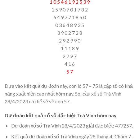
1 0 5 4 6 1 9 2 5 3 9
1 5 9 0 7 0 1 7 8 2
6 4 9 7 7 1 8 5 0
0 3 6 4 8 9 3 5
3 9 0 2 7 2 8
2 9 2 9 9 0
1 1 1 8 9
2 2 9 7
4 1 6
5 7
Dựa vào kết quả dự đoán này, con lô 57 – 75 là cặp số có khả
năng xuất hiện cao nhất hôm nay. Soi cầu xổ số Trà Vinh
28/4/2023 có thể sẽ về con 57.
Dự đoán kết quả xổ số đặc biệt Trà Vinh hôm nay
Dự đoán xổ số Trà Vinh 28/4/2023 giải đặc biệt: 477257.
Kết quả dự đoán xổ số Trà Vinh ngày 28 tháng 4: Chạm 7 –