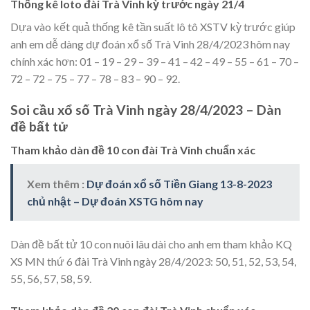
Thống kê loto đài Trà Vinh kỳ trước ngày 21/4
Dựa vào kết quả thống kê tần suất lô tô XSTV kỳ trước giúp
anh em dễ dàng dự đoán xổ số Trà Vinh 28/4/2023 hôm nay
chính xác hơn: 01 – 19 – 29 – 39 – 41 – 42 – 49 – 55 – 61 – 70 –
72 – 72 – 75 – 77 – 78 – 83 – 90 – 92.
Soi cầu xổ số Trà Vinh ngày 28/4/2023 – Dàn
đề bất tử
Tham khảo dàn đề 10 con đài Trà Vinh chuẩn xác
Xem thêm :
Dự đoán xổ số Tiền Giang 13-8-2023
chủ nhật – Dự đoán XSTG hôm nay
Dàn đề bất tử 10 con nuôi lâu dài cho anh em tham khảo KQ
XS MN thứ 6 đài Trà Vinh ngày 28/4/2023: 50, 51, 52, 53, 54,
55, 56, 57, 58, 59.