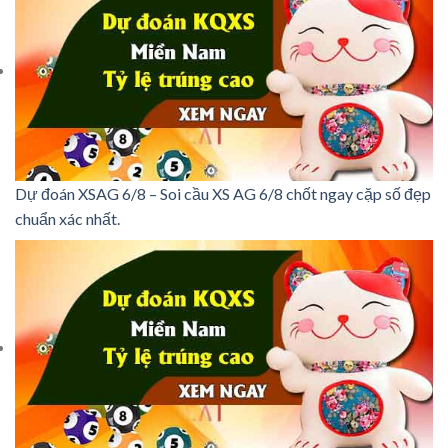
Dự đoán XSAG 6/8 – Soi cầu XS AG 6/8 chốt ngay cặp số đẹp
chuẩn xác nhất.