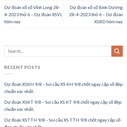
Dự đoán xổ số Vĩnh Long 28-
Dự đoán xổ số Bình Dương
4-2023 thứ 6 – Dự đoán XSVL
28-4-2023 thứ 6 – Dự đoán
hôm nay
XSBD hôm nay
RECENT POSTS
Dự đoán XSKH 9/8 – Soi cầu XS KH 9/8 chốt ngay cặp số đẹp
chuẩn xác nhất.
Dự đoán XSKT 9/8 – Soi cầu XS KT 9/8 chốt ngay cặp số đẹp
chuẩn xác nhất.
Dự đoán XSTTH 9/8 – Soi cầu XS TTH 9/8 chốt ngay cặp số
đẹp chuẩn xác nhất.