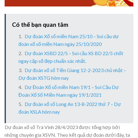
Có thể bạn quan tâm
Dự đoán Xổ số miền Nam 25/10 – Soi cầu dự
đoán xổ số miền Nam ngày 25/10/2020
Dự đoán XSBD 22/5 – Soi cầu XS BD 22/5 chốt
ngay cặp số đẹp chuẩn xác nhất.
Dự đoán xổ số Tiền Giang 12-2-2023 chủ nhật –
Dự đoán XSTG hôm nay
Dự Đoán Xổ số miền Nam 19/1 – Soi Cầu Dự
Đoán Xổ Số Miền Nam ngày 19/1/2021
Dự đoán xổ số Long An 13-8-2022 thứ 7 – Dự
đoán XSLA hôm nay
Dự đoán xổ số Trà Vinh 28/4/2023 được tổng hợp bởi
những chuyên gia XSVN. Theo kết quả dự đoán dưới đây, ta