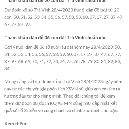
Tham khảo dàn đề 20 con đài Trà Vinh chuẩn xác
Dự đoán xổ số Trà Vinh 28/4/2023 thứ 6, dàn đề bất tử 20
con: 50, 51, 52, 53, 54, 55, 56, 57, 58, 59, 60, 07, 17, 27, 37, 47,
67, 77, 87, 97.
Tham khảo dàn đề 36 con đài Trà Vinh chuẩn xác
Gợi ý nuôi dàn đề 36 số nuôi lâu dài hôm nay 28/4/2023: 50,
51, 52, 53, 54, 55, 56, 57, 58, 59, 60, 07, 17, 27, 37, 47, 67, 77,
87, 97, 68, 69, 70, 71, 72, 73, 74, 75, 76, 78, 79, 80, 81, 82, 83,
84.
Mong rằng với dự đoán xổ số Trà Vinh 28/4/2023 ngày hôm
nay từ các chuyên gia phân tích XSVN sẽ giúp anh em tìm ra
hướng đầu tư cho riêng mình. Theo dõi chúng tôi để xem
thêm dự đoán dự đoán KQ XS MN cũng như cập nhật kết
quả xổ số 3 miền vô cùng nhanh và chính xác dành cho bạn.
Xem thêm: