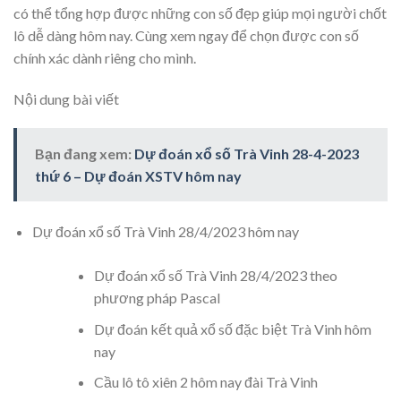
có thể tổng hợp được những con số đẹp giúp mọi người chốt
lô dễ dàng hôm nay. Cùng xem ngay để chọn được con số
chính xác dành riêng cho mình.
Nội dung bài viết
Bạn đang xem:
Dự đoán xổ số Trà Vinh 28-4-2023
thứ 6 – Dự đoán XSTV hôm nay
Dự đoán xổ số Trà Vinh 28/4/2023 hôm nay
Dự đoán xổ số Trà Vinh 28/4/2023 theo
phương pháp Pascal
Dự đoán kết quả xổ số đặc biệt Trà Vinh hôm
nay
Cầu lô tô xiên 2 hôm nay đài Trà Vinh