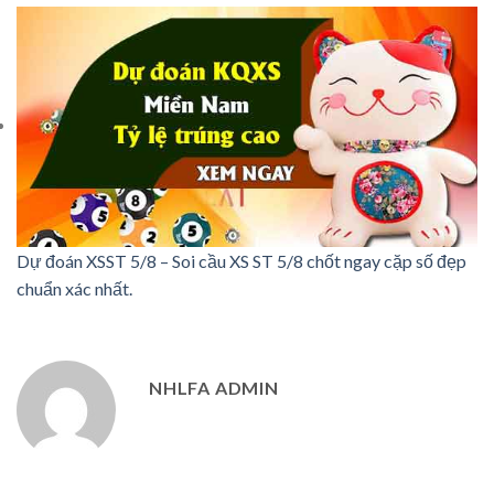
Dự đoán XSST 5/8 – Soi cầu XS ST 5/8 chốt ngay cặp số đẹp
chuẩn xác nhất.
NHLFA ADMIN