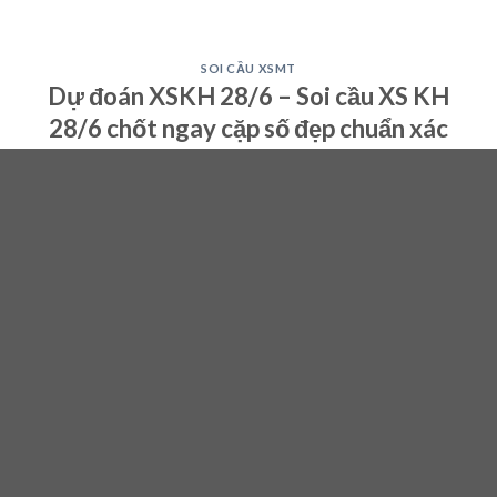
SOI CẦU XSMT
Dự đoán XSKH 28/6 – Soi cầu XS KH
28/6 chốt ngay cặp số đẹp chuẩn xác
nhất.
27
Jun