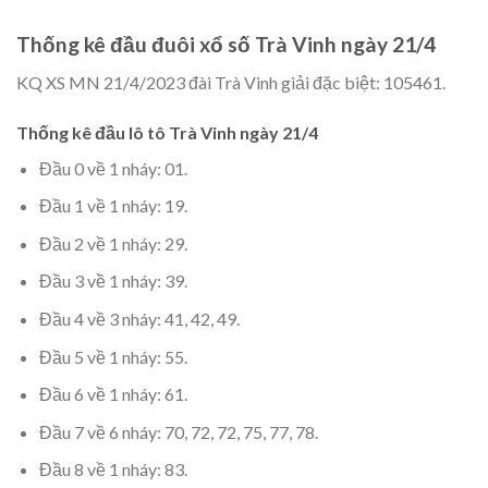
Thống kê đầu đuôi xổ số Trà Vinh ngày 21/4
KQ XS MN 21/4/2023 đài Trà Vinh giải đặc biệt: 105461.
Thống kê đầu lô tô Trà Vinh ngày 21/4
Đầu 0 về 1 nháy: 01.
Đầu 1 về 1 nháy: 19.
Đầu 2 về 1 nháy: 29.
Đầu 3 về 1 nháy: 39.
Đầu 4 về 3 nháy: 41, 42, 49.
Đầu 5 về 1 nháy: 55.
Đầu 6 về 1 nháy: 61.
Đầu 7 về 6 nháy: 70, 72, 72, 75, 77, 78.
Đầu 8 về 1 nháy: 83.