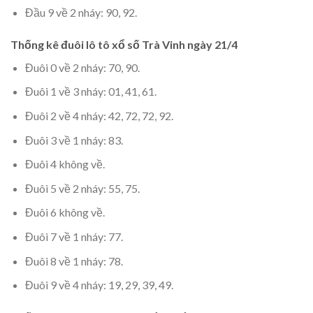
Đầu 9 về 2 nháy: 90, 92.
Thống kê đuôi lô tô xổ số Trà Vinh ngày 21/4
Đuôi 0 về 2 nháy: 70, 90.
Đuôi 1 về 3 nháy: 01, 41, 61.
Đuôi 2 về 4 nháy: 42, 72, 72, 92.
Đuôi 3 về 1 nháy: 83.
Đuôi 4 không về.
Đuôi 5 về 2 nháy: 55, 75.
Đuôi 6 không về.
Đuôi 7 về 1 nháy: 77.
Đuôi 8 về 1 nháy: 78.
Đuôi 9 về 4 nháy: 19, 29, 39, 49.