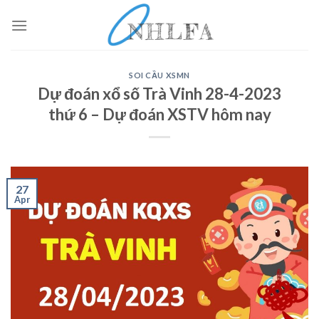
Skip
to
content
SOI CẦU XSMN
Dự đoán xổ số Trà Vinh 28-4-2023
thứ 6 – Dự đoán XSTV hôm nay
27
Apr