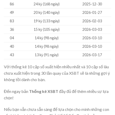
86
24 kỳ (168 ngày)
2025-12-30
49
20 kỳ (140 ngày)
2026-01-27
83
19 kỳ (133 ngày)
2026-02-03
36
15 kỳ (105 ngày)
2026-03-03
04
14 kỳ (98 ngày)
2026-03-10
40
14 kỳ (98 ngày)
2026-03-10
43
13 kỳ (91 ngày)
2026-03-17
Với thống kê 10 cặp số xuất hiện nhiều nhất và 10 cặp số lâu
chưa xuất hiện trong 30 lần quay của XSBT sẽ là những gợi ý
không tồi dành cho bạn.
Đến ngay bản
Thống kê XSBT
đầy đủ để thêm nhiều sự lựa
chọn!
Nếu bạn vẫn chưa sẳn sàng để lựa chọn cho mình những con