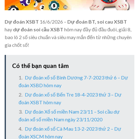
Dự đoán XSBT
16/6/2026 –
Dự đoán BT, soi cau XSBT
hay
dự đoán soi cầu XSBT
hôm nay đầy đủ đầu đuôi, giải 8,
bao lô 2 số siêu chuẩn và siêu may mắn đến từ những chuyên
gia chốt số!
Có thể bạn quan tâm
Dự đoán xổ số Bình Dương 7-7-2023 thứ 6 – Dự
đoán XSBD hôm nay
Dự đoán xổ số Bến Tre 18-4-2023 thứ 3 – Dự
đoán XSBT hôm nay
Dự đoán Xổ số miền Nam 23/11 – Soi cầu dự
đoán xổ số miền Nam ngày 23/11/2020
Dự đoán xổ số Cà Mau 13-2-2023 thứ 2 – Dự
đoán XSCM hôm nay