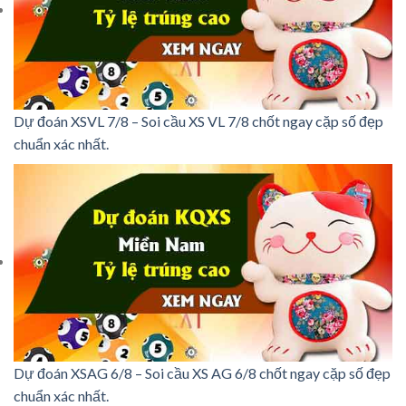
Dự đoán XSVL 7/8 – Soi cầu XS VL 7/8 chốt ngay cặp số đẹp
chuẩn xác nhất.
Dự đoán XSAG 6/8 – Soi cầu XS AG 6/8 chốt ngay cặp số đẹp
chuẩn xác nhất.