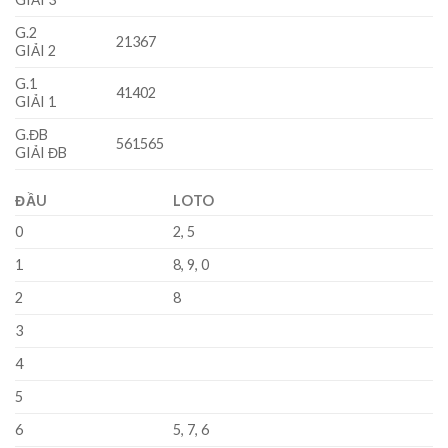
G.2
21367
GIẢI 2
G.1
41402
GIẢI 1
G.ĐB
561565
GIẢI ĐB
ĐẦU
LOTO
0
2, 5
1
8, 9, 0
2
8
3
4
5
6
5, 7, 6