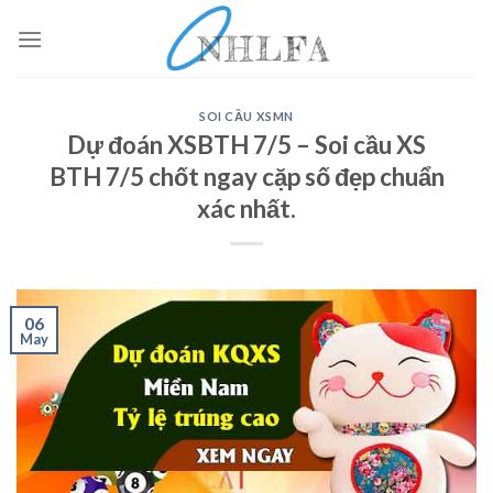
Skip
to
content
SOI CẦU XSMN
Dự đoán XSBTH 7/5 – Soi cầu XS
BTH 7/5 chốt ngay cặp số đẹp chuẩn
xác nhất.
06
May