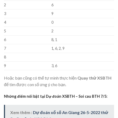
2
6
3
9
4
0
5
2
6
8, 1
7
1, 6, 2, 9
8
9
3, 6
Hoặc bạn cũng có thể tự mình thực hiện
Quay thử XSBTH
để tìm được con số ưng ý cho bạn.
Những điểm nổi bật tại Dự đoán XSBTH – Soi cau BTH 7/5:
Xem thêm :
Dự đoán xổ số An Giang 26-5-2022 thứ