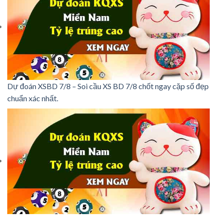
Dự đoán XSBD 7/8 – Soi cầu XS BD 7/8 chốt ngay cặp số đẹp
chuẩn xác nhất.