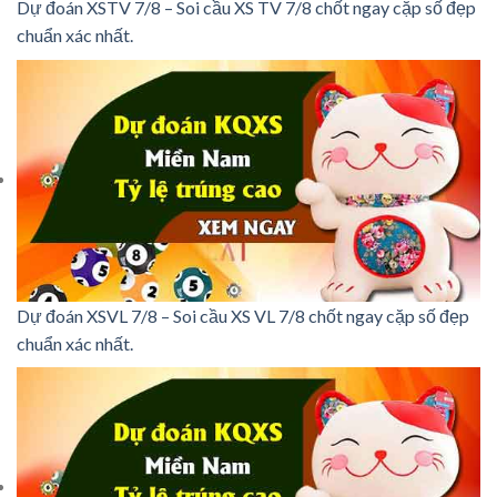
Dự đoán XSTV 7/8 – Soi cầu XS TV 7/8 chốt ngay cặp số đẹp
chuẩn xác nhất.
Dự đoán XSVL 7/8 – Soi cầu XS VL 7/8 chốt ngay cặp số đẹp
chuẩn xác nhất.