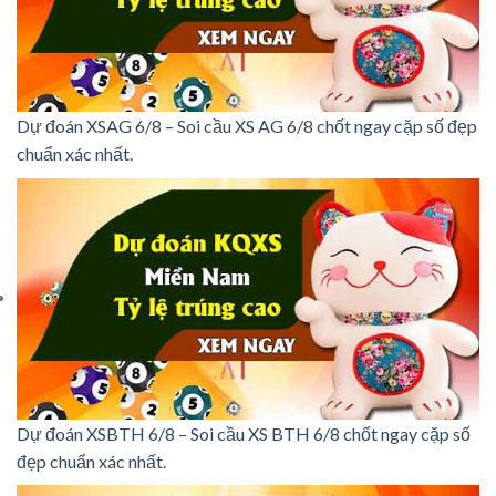
Dự đoán XSAG 6/8 – Soi cầu XS AG 6/8 chốt ngay cặp số đẹp
chuẩn xác nhất.
Dự đoán XSBTH 6/8 – Soi cầu XS BTH 6/8 chốt ngay cặp số
đẹp chuẩn xác nhất.