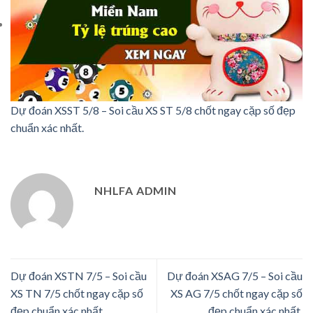
Dự đoán XSST 5/8 – Soi cầu XS ST 5/8 chốt ngay cặp số đẹp
chuẩn xác nhất.
NHLFA ADMIN
Dự đoán XSTN 7/5 – Soi cầu
Dự đoán XSAG 7/5 – Soi cầu
XS TN 7/5 chốt ngay cặp số
XS AG 7/5 chốt ngay cặp số
đẹp chuẩn xác nhất.
đẹp chuẩn xác nhất.