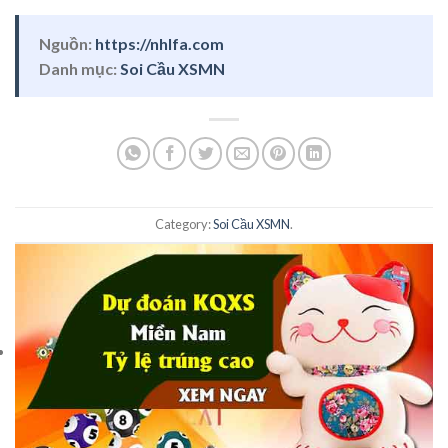
Nguồn:
https://nhlfa.com
Danh mục:
Soi Cầu XSMN
Category:
Soi Cầu XSMN
.