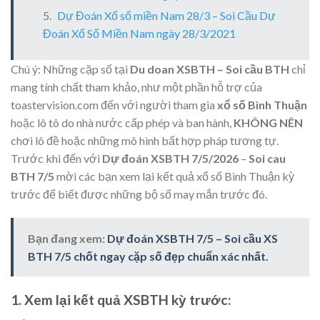
Dự Đoán Xổ số miền Nam 28/3 – Soi Cầu Dự
Đoán Xổ Số Miền Nam ngày 28/3/2021
Chú ý:
Những cặp số tại
Du doan XSBTH – Soi cầu BTH
chỉ
mang tính chất tham khảo, như một phần hỗ trợ của
toastervision.com đến với người tham gia
xổ số Bình Thuận
hoặc lô tô do nhà nước cấp phép và ban hành,
KHÔNG NÊN
chơi lô đề hoặc những mô hình bất hợp pháp tương tự.
Trước khi đến với
Dự đoán XSBTH 7/5/2026
–
Soi cau
BTH 7/5
mời các bạn xem lại kết quả xổ số Bình Thuận kỳ
trước để biết được những bộ số may mắn trước đó.
Bạn đang xem:
Dự đoán XSBTH 7/5 – Soi cầu XS
BTH 7/5 chốt ngay cặp số đẹp chuẩn xác nhất.
1. Xem lại kết quả XSBTH kỳ trước: