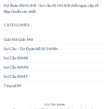
Dự đoán XSHG 8/8 – Soi cầu XS HG 8/8 chốt ngay cặp số
đẹp chuẩn xác nhất.
CATEGORIES
Giải Mã Giấc Mơ
Soi Cầu – Dự Đoán Xổ Số 3 Miền
Soi Cầu XSMB
Soi Cầu XSMN
Soi Cầu XSMT
Tinycat99
SOI CẦU XSMN