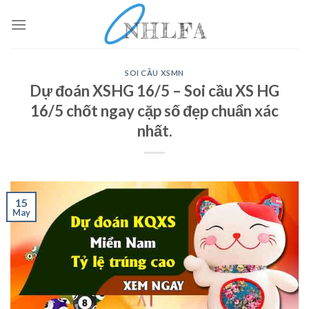
Skip
to
content
SOI CẦU XSMN
Dự đoán XSHG 16/5 – Soi cầu XS HG
16/5 chốt ngay cặp số đẹp chuẩn xác
nhất.
15
May