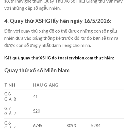
số, thì hãy ghé thăm Quay Thử Xổ Số Hậu Giang thử vận may
với những cặp số ngẫu nhiên.
4. Quay thử XSHG lấy hên ngày 16/5/2026:
Đến với quay thử xshg để có thể được những con số ngẫu
nhiên dựa vào bảng thống kê trước đó, từ đó bạn sẽ tìm ra
được con số ưng ý nhất dành riêng cho mình.
Kết quả quay thử XSHG do toastervision.com thực hiện:
Quay thử xổ số Miền Nam
TỈNH
HẬU GIANG
G.8
41
GIẢI 8
G.7
520
GIẢI 7
G.6
6745
8093
5284