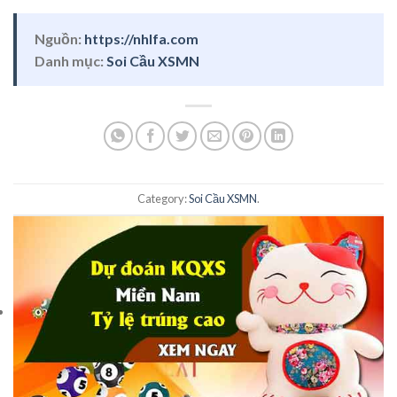
Nguồn:
https://nhlfa.com
Danh mục:
Soi Cầu XSMN
Category:
Soi Cầu XSMN
.