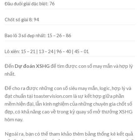
Đầu đuôi giải đặc biệt:
76
Chốt số giải 8:
94
Bao lô 3 số đẹp nhất:
15 – 26 – 86
Lô xiên:
15 – 21 | 13 – 24 | 96 – 40 | 45 – 01
Đến
Dự đoán XSHG
để tìm được con số may mắn và hợp lý
nhất.
Để cho ra được những con số siêu may mắn, logic, hợp lý và
đạt chuẩn tại toastervision.com là sự kết hợp giữa phần
mềm hiện đại, lẫn kinh nghiệm của những chuyên gia chốt số
đẹp, có khả năng cao về trong kỳ quay số mở thưởng XSHG
hôm nay.
Ngoài ra, bạn có thể tham khảo thêm bảng thống kê kết quả