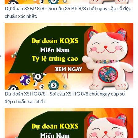
Dự đoán XSBP 8/8 – Soi cầu XS BP 8/8 chốt ngay cặp số đẹp
chuẩn xác nhất.
Dự đoán XSHG 8/8 – Soi cầu XS HG 8/8 chốt ngay cặp số
đẹp chuẩn xác nhất.