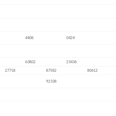
4408
0424
63802
23436
27718
87582
80612
92338