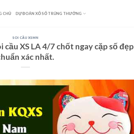
G CHỦ
DỰ ĐOÁN XỔ SỐ TRÚNG THƯỞNG
SOI CẦU XSMN
i cầu XS LA 4/7 chốt ngay cặp số đẹp
chuẩn xác nhất.