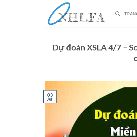
Skip
to
TRAN
content
Dự đoán XSLA 4/7 – So
03
Jul