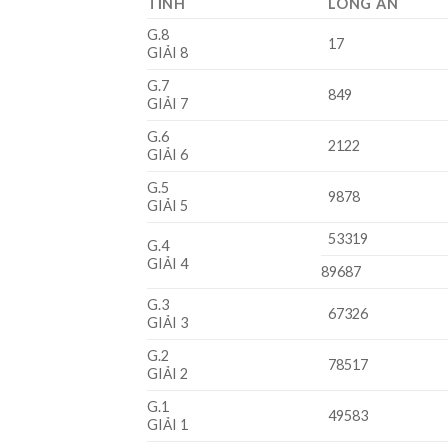
TỈNH
LONG AN
G.8
17
GIẢI 8
G.7
849
GIẢI 7
G.6
2122
GIẢI 6
G.5
9878
GIẢI 5
53319
G.4
GIẢI 4
89687
G.3
67326
GIẢI 3
G.2
78517
GIẢI 2
G.1
49583
GIẢI 1