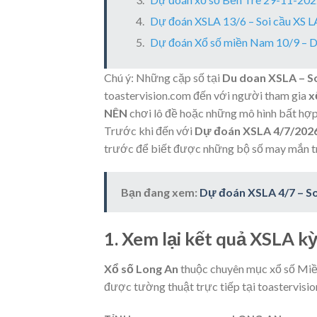
Dự đoán XSLA 13/6 – Soi cầu XS LA
Dự đoán Xổ số miền Nam 10/9 – D
Chú ý:
Những cặp số tại
Du doan XSLA – So
toastervision.com đến với người tham gia
x
NÊN
chơi lô đề hoặc những mô hình bất hợ
Trước khi đến với
Dự đoán XSLA 4/7/202
trước để biết được những bộ số may mắn t
Bạn đang xem:
Dự đoán XSLA 4/7 – So
1. Xem lại kết quả XSLA k
Xổ số Long An
thuộc chuyên mục xổ số Miề
được tường thuật trực tiếp tại toastervisio