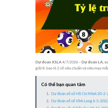
Dự đoán XSLA
4/7/2026 –
Dự đoán LA, s
giải 8, bao lô 2 số siêu chuẩn và siêu may m
Có thể bạn quan tâm
Dự đoán xổ số Hồ Chí Minh 20-2
Dự đoán xổ số Vĩnh Long 6-5-202
Dự đoán xổ số Bến Tre 29-11-202