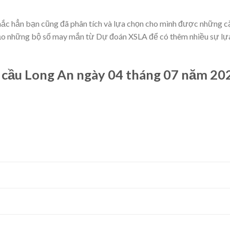
hắc hẳn bạn cũng đã phân tích và lựa chọn cho mình được những c
ảo những bộ số may mắn từ Dự đoán XSLA để có thêm nhiều sự lự
i cầu Long An ngày 04 tháng 07 năm 20