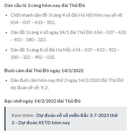
Dàn cầu lô 3 càng hôm nay đài Thủ Đô
Chốt nhanh dàn đề 3 càng 4 số đài Hà Nội hôm nay sẽ về:
654 – 037 – 433 – 922.
Dàn đề 3 càng 6 số ngày 24/1 đài Thủ Đô: 654 – 037 – 433
– 922 – 180 – 322.
Dàn đề 3 càng 8 số đài Hà Nội: 654 – 037 – 433 – 922 –
180 – 322 – 982 – 032.
Đuôi câm đài Thủ Đô ngày 14/2/2022
Dàn đuôi câm hôm nay thứ 2 ngày 14/2/2022 đài Thủ Đô
dự đoán sẽ về: 9, 2.
Bạc nhớ ngày 14/2/2022 đài Thủ Đô
Xem thêm :
Dự đoán xổ số miền Bắc 3-7-2023 thứ
2 – Dự đoán XSTD hôm nay