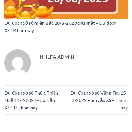
Dự đoán xổ số miền Bắc 20-8-2023 chủ nhật – Dự đoán
XSTB hôm nay
NHLFA ADMIN
Dự đoán xổ số Thừa Thiên
Dự đoán xổ số Vũng Tàu 15-
Huế 14-2-2022 – Soi cầu
2-2022 – Soi cầu XSVT hôm
XSTTH hôm nay
nay