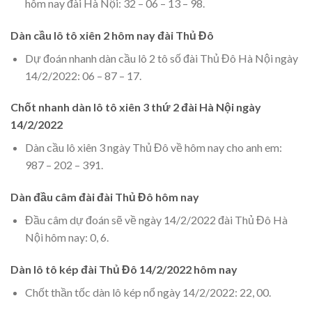
hôm nay đài Hà Nội: 32 – 06 – 13 – 98.
Dàn cầu lô tô xiên 2 hôm nay đài Thủ Đô
Dự đoán nhanh dàn cầu lô 2 tô số đài Thủ Đô Hà Nội ngày
14/2/2022: 06 – 87 – 17.
Chốt nhanh dàn lô tô xiên 3 thứ 2 đài Hà Nội ngày
14/2/2022
Dàn cầu lô xiên 3 ngày Thủ Đô về hôm nay cho anh em:
987 – 202 – 391.
Dàn đầu câm đài đài Thủ Đô hôm nay
Đầu câm dự đoán sẽ về ngày 14/2/2022 đài Thủ Đô Hà
Nội hôm nay: 0, 6.
Dàn lô tô kép đài Thủ Đô 14/2/2022 hôm nay
Chốt thần tốc dàn lô kép nổ ngày 14/2/2022: 22, 00.