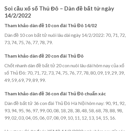
Soi cầu xổ số Thủ Đô – Dàn đề bất tử ngày
14/2/2022
Tham khảo dàn đề 10 con đài Thủ Đô 14/02
Dàn đề 10 con bất tử nuôi lâu dài ngày 14/2/2022: 70, 71, 72,
73, 74, 75, 76, 77, 78, 79.
Tham khảo dàn đề 20 con đài Thủ Đô
Chốt nhanh dàn đề bất tử 20 con nuôi lâu dài hôm nay của xổ
số Thủ Đô: 70, 71, 72, 73, 74, 75, 76, 77, 78, 80, 09, 19, 29, 39,
49, 59, 69, 79, 89, 99.
Tham khảo dàn đề 36 con đài Thủ Đô chuẩn xác
Dàn đề bất tử 36 con đài Thủ Đô Hà Nội hôm nay: 90, 91, 92,
93, 94, 95, 96, 97, 99, 00, 08, 18, 28, 38, 48, 58, 68, 78, 88, 98,
99, 02, 03, 04, 05, 06, 07, 08, 09, 10, 11, 12, 13, 14, 15, 16.