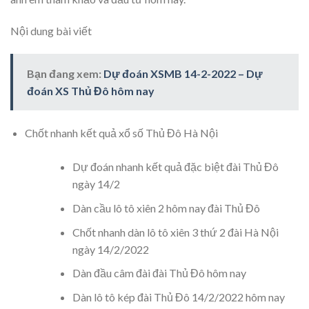
Nội dung bài viết
Bạn đang xem:
Dự đoán XSMB 14-2-2022 – Dự
đoán XS Thủ Đô hôm nay
Chốt nhanh kết quả xổ số Thủ Đô Hà Nội
Dự đoán nhanh kết quả đặc biệt đài Thủ Đô
ngày 14/2
Dàn cầu lô tô xiên 2 hôm nay đài Thủ Đô
Chốt nhanh dàn lô tô xiên 3 thứ 2 đài Hà Nội
ngày 14/2/2022
Dàn đầu câm đài đài Thủ Đô hôm nay
Dàn lô tô kép đài Thủ Đô 14/2/2022 hôm nay