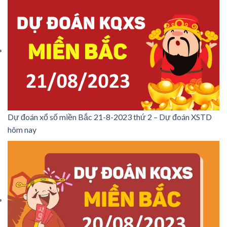
Dự đoán xổ số miền Bắc 21-8-2023 thứ 2 – Dự đoán XSTD
hôm nay