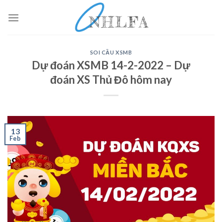
Skip
to
content
SOI CẦU XSMB
Dự đoán XSMB 14-2-2022 – Dự
đoán XS Thủ Đô hôm nay
13
Feb