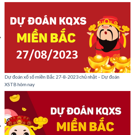
Dự đoán xổ số miền Bắc 27-8-2023 chủ nhật – Dự đoán
XSTB hôm nay