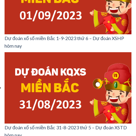
Dự đoán xổ số miền Bắc 1-9-2023 thứ 6 – Dự đoán XSHP
hôm nay
Dự đoán xổ số miền Bắc 31-8-2023 thứ 5 – Dự đoán XSTD
hôm nay