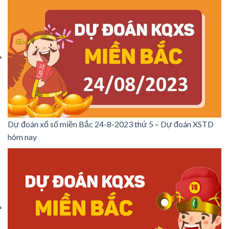
Dự đoán xổ số miền Bắc 24-8-2023 thứ 5 – Dự đoán XSTD
hôm nay