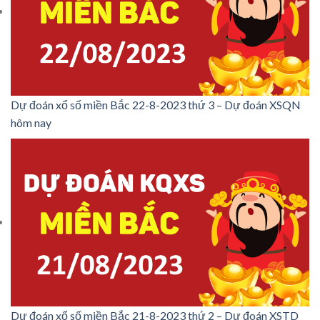
Dự đoán xổ số miền Bắc 22-8-2023 thứ 3 – Dự đoán XSQN
hôm nay
Dự đoán xổ số miền Bắc 21-8-2023 thứ 2 – Dự đoán XSTD