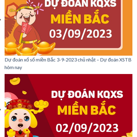
Dự đoán xổ số miền Bắc 3-9-2023 chủ nhật – Dự đoán XSTB
hôm nay