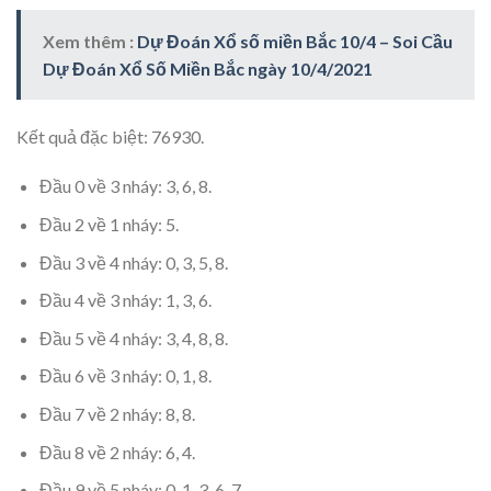
Xem thêm :
Dự Đoán Xổ số miền Bắc 10/4 – Soi Cầu
Dự Đoán Xổ Số Miền Bắc ngày 10/4/2021
Kết quả đặc biệt: 76930.
Đầu 0 về 3 nháy: 3, 6, 8.
Đầu 2 về 1 nháy: 5.
Đầu 3 về 4 nháy: 0, 3, 5, 8.
Đầu 4 về 3 nháy: 1, 3, 6.
Đầu 5 về 4 nháy: 3, 4, 8, 8.
Đầu 6 về 3 nháy: 0, 1, 8.
Đầu 7 về 2 nháy: 8, 8.
Đầu 8 về 2 nháy: 6, 4.
Đầu 9 về 5 nháy: 0, 1, 3, 6, 7.