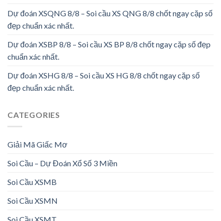
Dự đoán XSQNG 8/8 – Soi cầu XS QNG 8/8 chốt ngay cặp số
đẹp chuẩn xác nhất.
Dự đoán XSBP 8/8 – Soi cầu XS BP 8/8 chốt ngay cặp số đẹp
chuẩn xác nhất.
Dự đoán XSHG 8/8 – Soi cầu XS HG 8/8 chốt ngay cặp số
đẹp chuẩn xác nhất.
CATEGORIES
Giải Mã Giấc Mơ
Soi Cầu – Dự Đoán Xổ Số 3 Miền
Soi Cầu XSMB
Soi Cầu XSMN
Soi Cầu XSMT