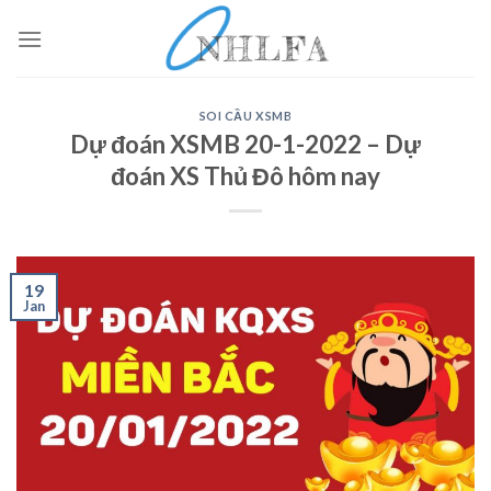
Skip
to
content
SOI CẦU XSMB
Dự đoán XSMB 20-1-2022 – Dự
đoán XS Thủ Đô hôm nay
19
Jan