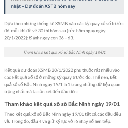
nhật – Dự đoán XSTB hôm nay
Dựa theo những thống kê XSMB vào các kỳ quay xổ số trước
đó, mỗi khi đề về 30 thì hôm sau (tức hôm ngay ngày
20/1/2022): Đánh ngay con 36 – 63.
Tham khảo kết quả xổ số Bắc Ninh ngày 19/01
Kết quả dự đoán XSMB 20/1/2022 phụ thuộc rất nhiều vào
các kết quả xổ số ở những kỳ quay trước đó. Thế nên, kết
quả xổ số Bắc Ninh ngày 19/1 là 1 trong những dữ liệu quan
trọng nhất mà ta cần xét đến đầu tiên:
Tham khảo kết quả xổ số Bắc Ninh ngày 19/01
Theo kết quả xổ số Bắc Ninh ngày 19/01 tất cả các đầu đều
về. Trong đó, đầu 4 và giữ kỷ lục với 6 nháy nổ liên tiếp.