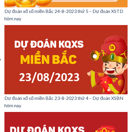
Dự đoán xổ số miền Bắc 24-8-2023 thứ 5 – Dự đoán XSTD
hôm nay
Dự đoán xổ số miền Bắc 23-8-2023 thứ 4 – Dự đoán XSBN
hôm nay