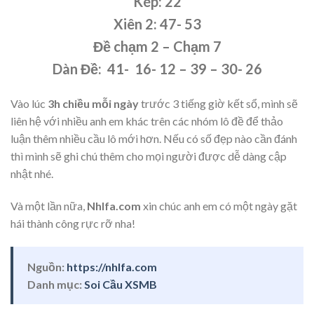
Kép: 22
Xiên 2: 47- 53
Đề chạm 2 – Chạm 7
Dàn Đề: 41- 16- 12 – 39 – 30- 26
Vào lúc
3h chiều mỗi ngày
trước 3 tiếng giờ kết sổ, mình sẽ
liên hệ với nhiều anh em khác trên các nhóm lô đề để thảo
luận thêm nhiều cầu lô mới hơn. Nếu có số đẹp nào cần đánh
thì mình sẽ ghi chú thêm cho mọi người được dễ dàng cập
nhật nhé.
Và một lần nữa,
Nhlfa.com
xin chúc anh em có một ngày gặt
hái thành công rực rỡ nha!
Nguồn:
https://nhlfa.com
Danh mục:
Soi Cầu XSMB