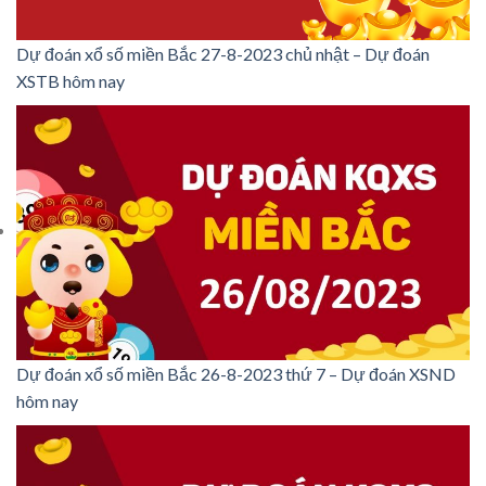
Dự đoán xổ số miền Bắc 27-8-2023 chủ nhật – Dự đoán
XSTB hôm nay
Dự đoán xổ số miền Bắc 26-8-2023 thứ 7 – Dự đoán XSND
hôm nay