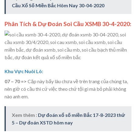
Cầu Xổ Số Miền Bắc Hôm Nay 30-04-2020
Phân Tích & Dự Đoán Soi Cầu XSMB 30-4-2020:
Khu Vực Nuôi Lô:
07 – 70 =>
Cặp này bấy lâu chưa về trên trang của chúng ta,
nên giờ có cầu thì cứ việc theo chứ tội gì mà bỏ phải không
nào anh em.
Xem thêm :
Dự đoán xổ số miền Bắc 17-8-2023 thứ
5 – Dự đoán XSTD hôm nay