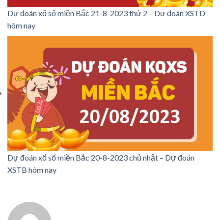
Dự đoán xổ số miền Bắc 21-8-2023 thứ 2 – Dự đoán XSTD
hôm nay
Dự đoán xổ số miền Bắc 20-8-2023 chủ nhật – Dự đoán
XSTB hôm nay