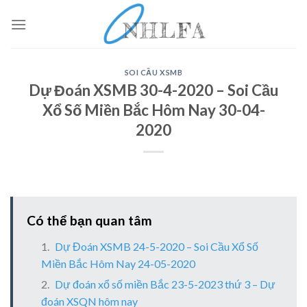
Skip
to
content
SOI CẦU XSMB
Dự Đoán XSMB 30-4-2020 – Soi Cầu
Xổ Số Miền Bắc Hôm Nay 30-04-
2020
Có thể bạn quan tâm
Dự Đoán XSMB 24-5-2020 – Soi Cầu Xổ Số
Miền Bắc Hôm Nay 24-05-2020
Dự đoán xổ số miền Bắc 23-5-2023 thứ 3 – Dự
đoán XSQN hôm nay