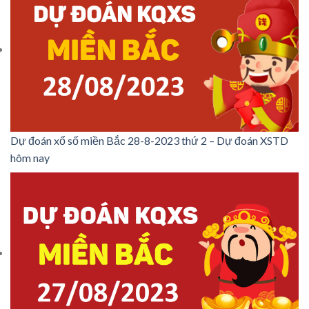
Dự đoán xổ số miền Bắc 28-8-2023 thứ 2 – Dự đoán XSTD
hôm nay