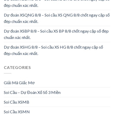
đẹp chuẩn xác nhất.
Dự đoán XSQNG 8/8 – Soi cầu XS QNG 8/8 chốt ngay cặp số
đẹp chuẩn xác nhất.
Dự đoán XSBP 8/8 – Soi cầu XS BP 8/8 chốt ngay cặp số đẹp
chuẩn xác nhất.
Dự đoán XSHG 8/8 – Soi cầu XS HG 8/8 chốt ngay cặp số
đẹp chuẩn xác nhất.
CATEGORIES
Giải Mã Giấc Mơ
Soi Cầu – Dự Đoán Xổ Số 3 Miền
Soi Cầu XSMB
Soi Cầu XSMN