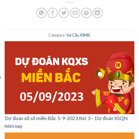
Category:
Soi Cầu XSMB
.
Dự đoán xổ số miền Bắc 5-9-2023 thứ 3 – Dự đoán XSQN
hôm nay