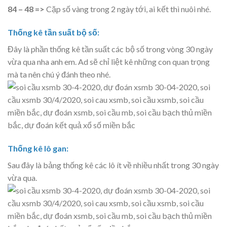
84 – 48 =>
Cặp số vàng trong 2 ngày tới, ai kết thì nuôi nhé.
Thống kê tần suất bộ số:
Đây là phần thống kê tần suất các bộ số trong vòng 30 ngày
vừa qua nha anh em. Ad sẽ chỉ liệt kê những con quan trọng
mà ta nên chú ý đánh theo nhé.
Thống kê lô gan:
Sau đây là bảng thống kê các lô ít về nhiều nhất trong 30 ngày
vừa qua.