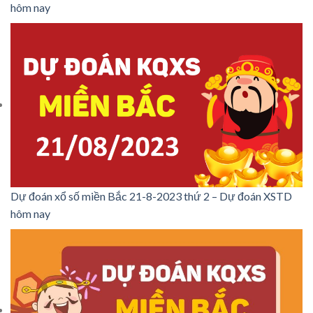
hôm nay
Dự đoán xổ số miền Bắc 21-8-2023 thứ 2 – Dự đoán XSTD
hôm nay