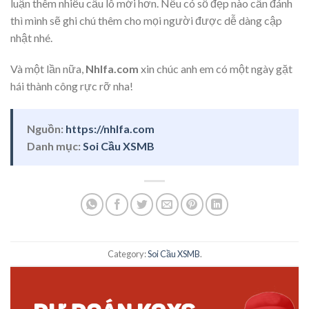
luận thêm nhiều cầu lô mới hơn. Nếu có số đẹp nào cần đánh
thì mình sẽ ghi chú thêm cho mọi người được dễ dàng cập
nhật nhé.
Và một lần nữa,
Nhlfa.com
xin chúc anh em có một ngày gặt
hái thành công rực rỡ nha!
Nguồn:
https://nhlfa.com
Danh mục:
Soi Cầu XSMB
Category:
Soi Cầu XSMB
.