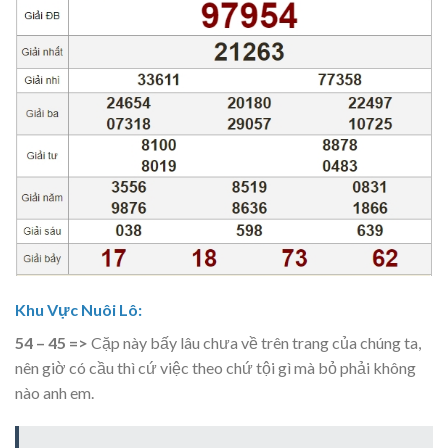
Khu Vực Nuôi Lô:
54 – 45 =>
Cặp này bấy lâu chưa về trên trang của chúng ta,
nên giờ có cầu thì cứ việc theo chứ tội gì mà bỏ phải không
nào anh em.