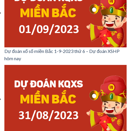
Dự đoán xổ số miền Bắc 1-9-2023 thứ 6 – Dự đoán XSHP
hôm nay