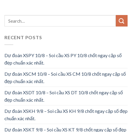
RECENT POSTS
Dự đoán XSPY 10/8 – Soi cầu XS PY 10/8 chốt ngay cặp số
đẹp chuẩn xác nhất.
Dự đoán XSCM 10/8 – Soi cầu XS CM 10/8 chốt ngay cặp số
đẹp chuẩn xác nhất.
Dự đoán XSDT 10/8 – Soi cầu XS DT 10/8 chốt ngay cặp số
đẹp chuẩn xác nhất.
Dự đoán XSKH 9/8 – Soi cầu XS KH 9/8 chốt ngay cặp số đẹp
chuẩn xác nhất.
Dự đoán XSKT 9/8 – Soi cầu XS KT 9/8 chốt ngay cặp số đẹp