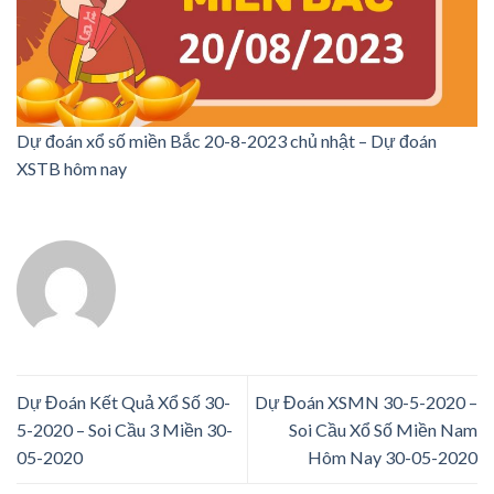
Dự đoán xổ số miền Bắc 20-8-2023 chủ nhật – Dự đoán
XSTB hôm nay
Dự Đoán Kết Quả Xổ Số 30-
Dự Đoán XSMN 30-5-2020 –
5-2020 – Soi Cầu 3 Miền 30-
Soi Cầu Xổ Số Miền Nam
05-2020
Hôm Nay 30-05-2020