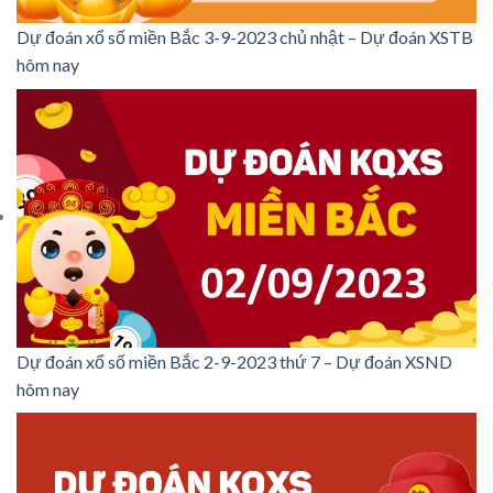
Dự đoán xổ số miền Bắc 3-9-2023 chủ nhật – Dự đoán XSTB
hôm nay
Dự đoán xổ số miền Bắc 2-9-2023 thứ 7 – Dự đoán XSND
hôm nay