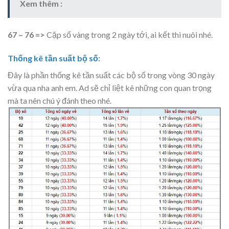
Xem thêm :
67 – 76 =>
Cặp số vàng trong 2 ngày tới, ai kết thì nuôi nhé.
Thống kê tần suất bộ số:
Đây là phần thống kê tần suất các bộ số trong vòng 30 ngày
vừa qua nha anh em. Ad sẽ chỉ liệt kê những con quan trọng
mà ta nên chú ý đánh theo nhé.