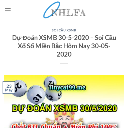
Skip
to
content
SOI CẦU XSMB
Dự Đoán XSMB 30-5-2020 – Soi Cầu
Xổ Số Miền Bắc Hôm Nay 30-05-
2020
23
May