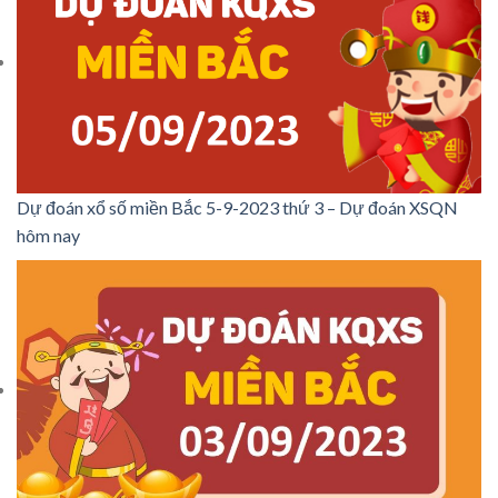
Dự đoán xổ số miền Bắc 5-9-2023 thứ 3 – Dự đoán XSQN
hôm nay