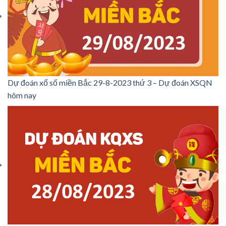
Dự đoán xổ số miền Bắc 29-8-2023 thứ 3 – Dự đoán XSQN
hôm nay