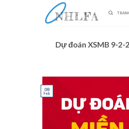
Skip
to
TRAN
content
Dự đoán XSMB 9-2-2
08
Feb