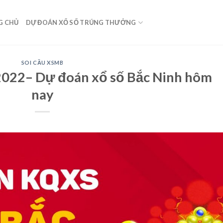
G CHỦ
DỰ ĐOÁN XỔ SỐ TRÚNG THƯỞNG
SOI CẦU XSMB
022– Dự đoán xổ số Bắc Ninh hôm
nay