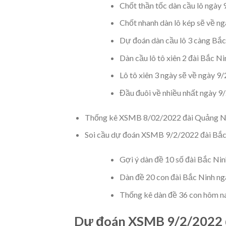
Chốt thần tốc dàn cầu lô ngày 
Chốt nhanh dàn lô kép sẽ về n
Dự đoán dàn cầu lô 3 càng Bắc
Dàn cầu lô tô xiên 2 đài Bắc N
Lô tô xiên 3 ngày sẽ về ngày 9
Đầu đuôi về nhiều nhất ngày 9
Thống kê XSMB 8/02/2022 đài Quảng N
Soi cầu dự đoán XSMB 9/2/2022 đài Bắc 
Gợi ý dàn đề 10 số đài Bắc Nin
Dàn đề 20 con đài Bắc Ninh ng
Thống kê dàn đề 36 con hôm n
Dự đoán XSMB 9/2/2022 đ