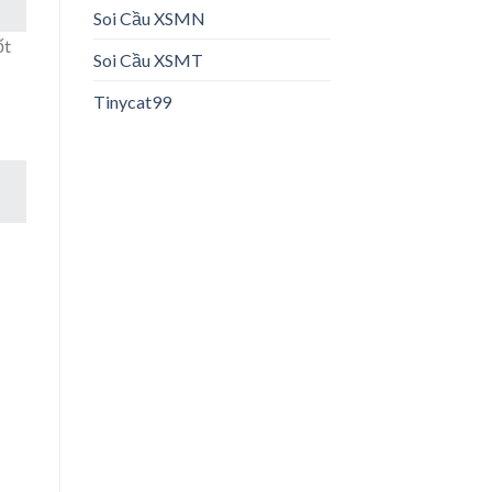
Soi Cầu XSMN
ốt
Soi Cầu XSMT
Tinycat99