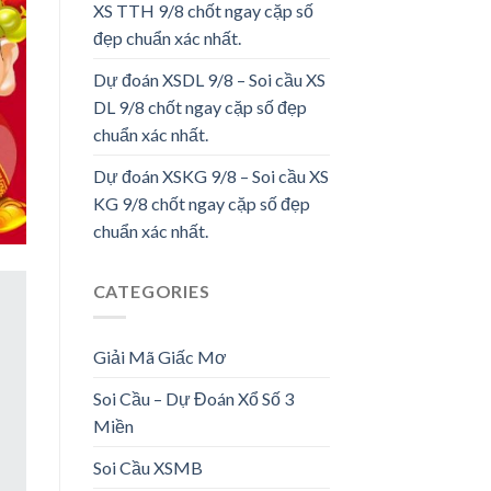
XS TTH 9/8 chốt ngay cặp số
đẹp chuẩn xác nhất.
Dự đoán XSDL 9/8 – Soi cầu XS
DL 9/8 chốt ngay cặp số đẹp
chuẩn xác nhất.
Dự đoán XSKG 9/8 – Soi cầu XS
KG 9/8 chốt ngay cặp số đẹp
chuẩn xác nhất.
CATEGORIES
Giải Mã Giấc Mơ
Soi Cầu – Dự Đoán Xổ Số 3
Miền
Soi Cầu XSMB