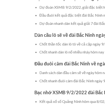
Dự đoán XSMB 9/2/2022, giải đặc biệt h
Đầu đuôi kết quả đặc biệt đài Bắc Ninh
Dự đoán nhanh dàn kết quả giải 7 đài Bắc
Dàn cầu lô sẽ về đài Bắc Ninh ngà
Chốt thần tốc dàn lô tô về cả cặp ngày 9/
Chốt nhanh dàn lô nổ nhiều nháy hôm nay 9
Đầu đuôi câm đài Bắc Ninh về ng
Danh sách dàn đầu câm sẽ về ngày hôm nay
Chốt nhanh đuôi câm đài Bắc Ninh ngày 9
Bạc nhớ XSMB 9/2/2022 đài Bắc 
Kết quả xổ số Quảng Ninh hôm qua 8/02, 