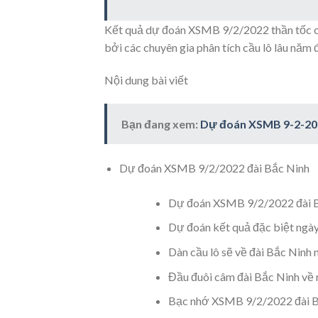
Kết quả dự đoán XSMB 9/2/2022 thần tốc c
bởi các chuyên gia phân tích cầu lô lâu năm
Nội dung bài viết
Bạn đang xem:
Dự đoán XSMB 9-2-202
Dự đoán XSMB 9/2/2022 đài Bắc Ninh
Dự đoán XSMB 9/2/2022 đài B
Dự đoán kết quả đặc biệt ngà
Dàn cầu lô sẽ về đài Bắc Ninh 
Đầu đuôi câm đài Bắc Ninh về
Bạc nhớ XSMB 9/2/2022 đài B