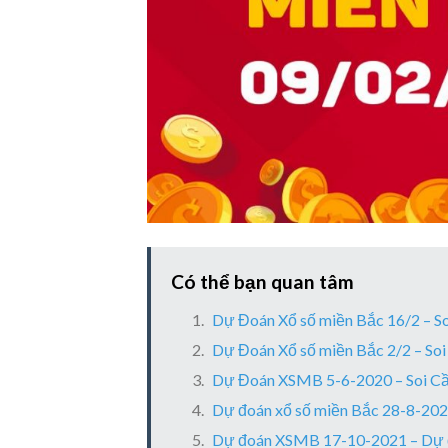
Có thể bạn quan tâm
Dự Đoán Xổ số miền Bắc 16/2 – S
Dự Đoán Xổ số miền Bắc 2/2 – So
Dự Đoán XSMB 5-6-2020 – Soi C
Dự đoán xổ số miền Bắc 28-8-202
Dự đoán XSMB 17-10-2021 – Dự 