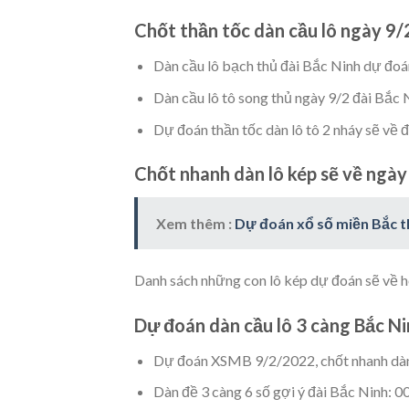
Chốt thần tốc dàn cầu lô ngày 9/
Dàn cầu lô bạch thủ đài Bắc Ninh dự đoán
Dàn cầu lô tô song thủ ngày 9/2 đài Bắc N
Dự đoán thần tốc dàn lô tô 2 nháy sẽ về đ
Chốt nhanh dàn lô kép sẽ về ngày
Xem thêm :
Dự đoán xổ số miền Bắc t
Danh sách những con lô kép dự đoán sẽ về h
Dự đoán dàn cầu lô 3 càng Bắc Ni
Dự đoán XSMB 9/2/2022, chốt nhanh dàn đ
Dàn đề 3 càng 6 số gợi ý đài Bắc Ninh: 0