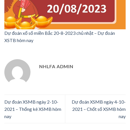
Dự đoán xổ số miền Bắc 20-8-2023 chủ nhật – Dự đoán
XSTB hôm nay
NHLFA ADMIN
Dự đoán XSMB ngày 2-10-
Dự đoán XSMB ngày 4-10-
2021 – Thống kê XSMB hôm
2021 – Chốt số XSMB hôm
nay
nay