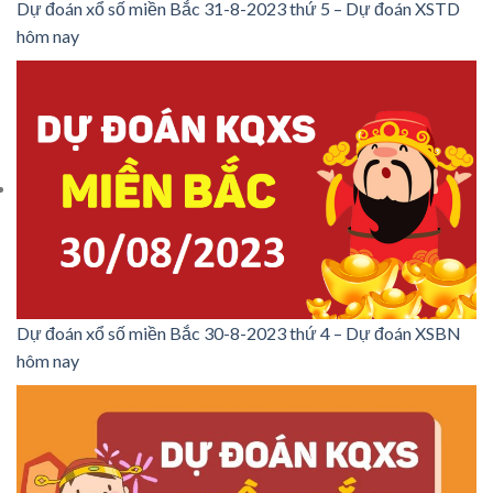
Dự đoán xổ số miền Bắc 31-8-2023 thứ 5 – Dự đoán XSTD
hôm nay
Dự đoán xổ số miền Bắc 30-8-2023 thứ 4 – Dự đoán XSBN
hôm nay