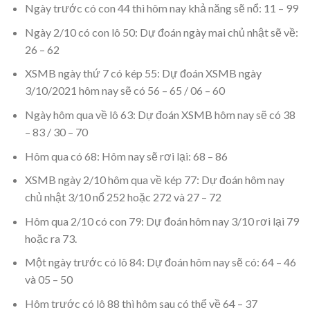
Ngày trước có con 44 thì hôm nay khả năng sẽ nổ: 11 – 99
Ngày 2/10 có con lô 50: Dự đoán ngày mai chủ nhật sẽ về:
26 – 62
XSMB ngày thứ 7 có kép 55: Dự đoán XSMB ngày
3/10/2021 hôm nay sẽ có 56 – 65 / 06 – 60
Ngày hôm qua về lô 63: Dự đoán XSMB hôm nay sẽ có 38
– 83 / 30 – 70
Hôm qua có 68: Hôm nay sẽ rơi lại: 68 – 86
XSMB ngày 2/10 hôm qua về kép 77: Dự đoán hôm nay
chủ nhật 3/10 nổ 252 hoặc 272 và 27 – 72
Hôm qua 2/10 có con 79: Dự đoán hôm nay 3/10 rơi lại 79
hoặc ra 73.
Một ngày trước có lô 84: Dự đoán hôm nay sẽ có: 64 – 46
và 05 – 50
Hôm trước có lô 88 thì hôm sau có thể về 64 – 37