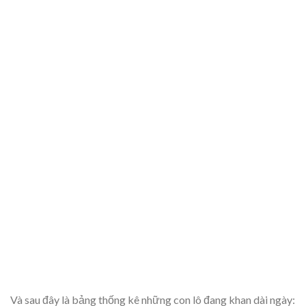
Và sau đây là bảng thống kê những con lô đang khan dài ngày: