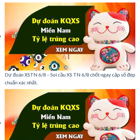
Dự đoán XSTN 6/8 – Soi cầu XS TN 6/8 chốt ngay cặp số đẹp
chuẩn xác nhất.