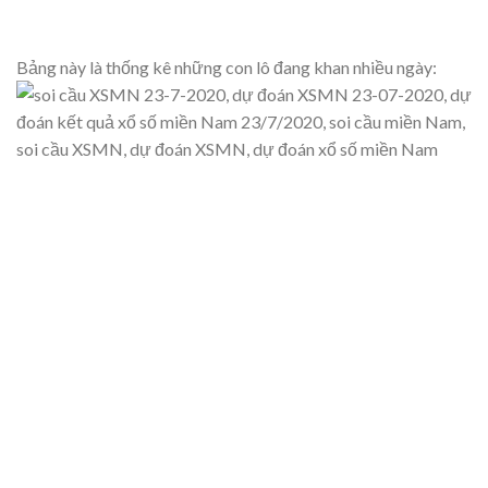
Bảng này là thống kê những con lô đang khan nhiều ngày: