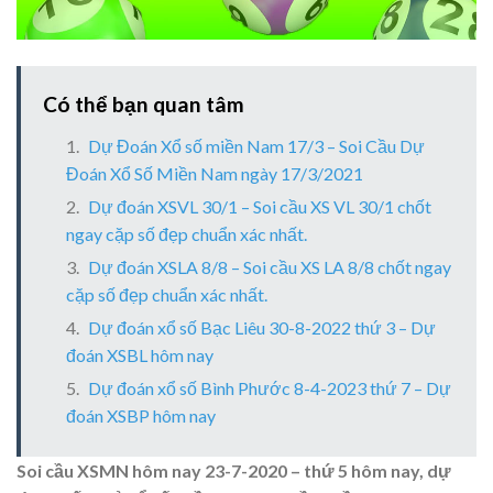
Có thể bạn quan tâm
Dự Đoán Xổ số miền Nam 17/3 – Soi Cầu Dự
Đoán Xổ Số Miền Nam ngày 17/3/2021
Dự đoán XSVL 30/1 – Soi cầu XS VL 30/1 chốt
ngay cặp số đẹp chuẩn xác nhất.
Dự đoán XSLA 8/8 – Soi cầu XS LA 8/8 chốt ngay
cặp số đẹp chuẩn xác nhất.
Dự đoán xổ số Bạc Liêu 30-8-2022 thứ 3 – Dự
đoán XSBL hôm nay
Dự đoán xổ số Bình Phước 8-4-2023 thứ 7 – Dự
đoán XSBP hôm nay
Soi cầu XSMN hôm nay 23-7-2020 – thứ 5 hôm nay, dự