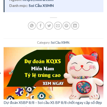
Danh mục:
Soi Cầu XSMN
Category:
Soi Cầu XSMN
.
Dự đoán XSBP 8/8 – Soi cầu XS BP 8/8 chốt ngay cặp số đẹp