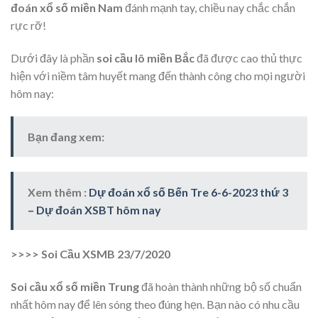
đoán xổ số miền Nam
đánh mạnh tay, chiều nay chắc chắn
rực rỡ!
Dưới đây là phần
soi cầu lô miền Bắc
đã được cao thủ thực
hiện với niềm tâm huyết mang đến thành công cho mọi người
hôm nay:
Bạn đang xem:
Xem thêm :
Dự đoán xổ số Bến Tre 6-6-2023 thứ 3
– Dự đoán XSBT hôm nay
>>>>
Soi Cầu XSMB 23/7/2020
Soi cầu xổ số miền Trung
đã hoàn thành những bộ số chuẩn
nhất hôm nay để lên sóng theo đúng hẹn. Bạn nào có nhu cầu