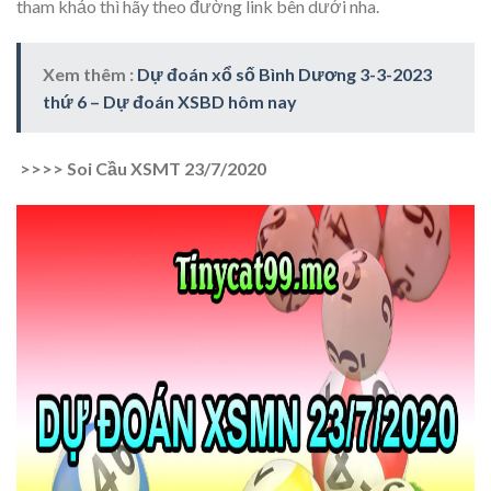
tham khảo thì hãy theo đường link bên dưới nha.
Xem thêm :
Dự đoán xổ số Bình Dương 3-3-2023
thứ 6 – Dự đoán XSBD hôm nay
>>>> Soi Cầu XSMT 23/7/2020