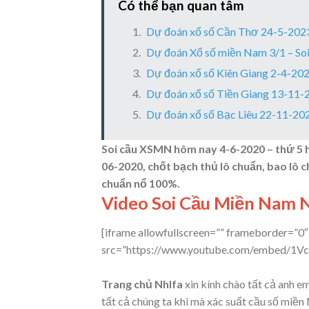
Có thể bạn quan tâm
Dự đoán xổ số Cần Thơ 24-5-202
Dự đoán Xổ số miền Nam 3/1 – So
Dự đoán xổ số Kiên Giang 2-4-20
Dự đoán xổ số Tiền Giang 13-11-
Dự đoán xổ số Bạc Liêu 22-11-20
Soi cầu XSMN hôm nay 4-6-2020 – thứ 5 
06-2020, chốt bạch thủ lô chuẩn, bao lô ch
chuẩn nổ 100%.
Video Soi Cầu Miền Nam 
[iframe allowfullscreen=”” frameborder=”0″
src=”https://www.youtube.com/embed/1Vc
Trang chủ Nhlfa
xin kính chào tất cả anh 
tất cả chúng ta khi mà xác suất cầu số miền