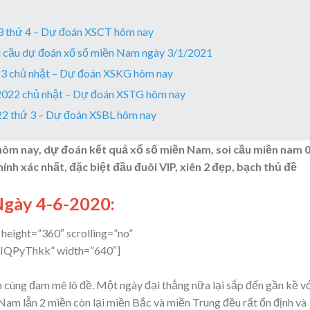
3 thứ 4 – Dự đoán XSCT hôm nay
i cầu dự đoán xổ số miền Nam ngày 3/1/2021
23 chủ nhật – Dự đoán XSKG hôm nay
2022 chủ nhật – Dự đoán XSTG hôm nay
22 thứ 3 – Dự đoán XSBL hôm nay
hôm nay, dự đoán kết quả xổ số miền Nam, soi cầu miền nam 
ính xác nhất, đặc biệt đầu đuôi VIP, xiên 2 đẹp, bạch thủ đề
Ngày 4-6-2020:
 height=”360″ scrolling=”no”
IQPyThkk” width=”640″]
em cùng đam mê lô đề. Một ngày đại thắng nữa lại sắp đến gần kề v
 Nam lẫn 2 miền còn lại miền Bắc và miền Trung đều rất ổn định và