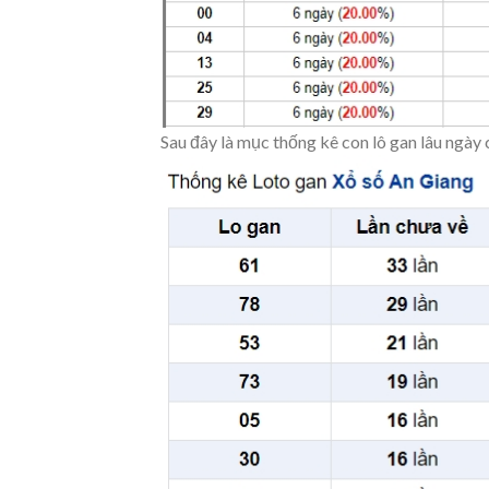
Sau đây là mục thống kê con lô gan lâu ngày 