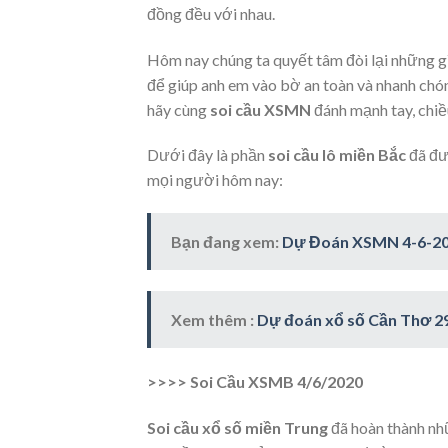
đồng đều với nhau.
Hôm nay chúng ta quyết tâm đòi lại những gì
để giúp anh em vào bờ an toàn và nhanh chó
hãy cùng
soi cầu XSMN
đánh mạnh tay, chiề
Dưới đây là phần
soi cầu lô miền Bắc
đã đư
mọi người hôm nay:
Bạn đang xem:
Dự Đoán XSMN 4-6-202
Xem thêm :
Dự đoán xổ số Cần Thơ 2
>>>>
Soi Cầu XSMB 4/6/2020
Soi cầu xổ số miền Trung
đã hoàn thành nh