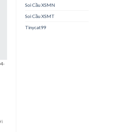
Soi Cầu XSMN
Soi Cầu XSMT
Tinycat99
04-
ới