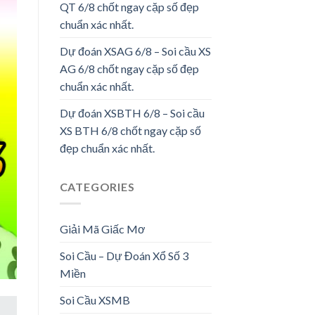
QT 6/8 chốt ngay cặp số đẹp
chuẩn xác nhất.
Dự đoán XSAG 6/8 – Soi cầu XS
AG 6/8 chốt ngay cặp số đẹp
chuẩn xác nhất.
Dự đoán XSBTH 6/8 – Soi cầu
XS BTH 6/8 chốt ngay cặp số
đẹp chuẩn xác nhất.
CATEGORIES
Giải Mã Giấc Mơ
Soi Cầu – Dự Đoán Xổ Số 3
Miền
Soi Cầu XSMB