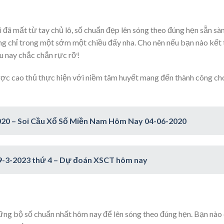
 đã mất từ tay chủ lô, số chuẩn đẹp lên sóng theo đúng hẹn sẵn sà
ng chỉ trong một sớm một chiều đấy nha. Cho nên nếu bạn nào kết 
u nay chắc chắn rực rỡ!
ợc cao thủ thực hiện với niềm tâm huyết mang đến thành công ch
0 – Soi Cầu Xổ Số Miền Nam Hôm Nay 04-06-2020
9-3-2023 thứ 4 – Dự đoán XSCT hôm nay
ững bộ số chuẩn nhất hôm nay để lên sóng theo đúng hẹn. Bạn nào