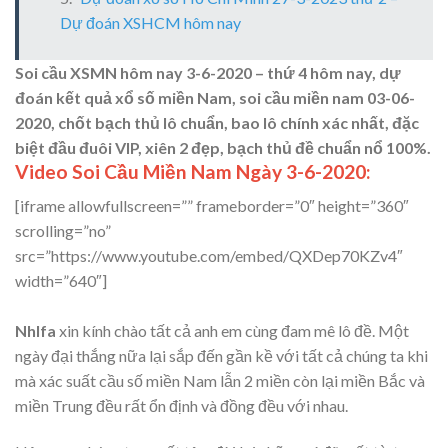
Dự đoán XSHCM hôm nay
Soi cầu XSMN hôm nay 3-6-2020 – thứ 4 hôm nay, dự
đoán kết quả xổ số miền Nam, soi cầu miền nam 03-06-
2020, chốt bạch thủ lô chuẩn, bao lô chính xác nhất, đặc
biệt đầu đuôi VIP, xiên 2 đẹp, bạch thủ đề chuẩn nổ 100%.
Video Soi Cầu Miền Nam Ngày 3-6-2020:
[iframe allowfullscreen=”” frameborder=”0″ height=”360″
scrolling=”no”
src=”https://www.youtube.com/embed/QXDep70KZv4″
width=”640″]
Nhlfa
xin kính chào tất cả anh em cùng đam mê lô đề. Một
ngày đại thắng nữa lại sắp đến gần kề với tất cả chúng ta khi
mà xác suất cầu số miền Nam lẫn 2 miền còn lại miền Bắc và
miền Trung đều rất ổn định và đồng đều với nhau.