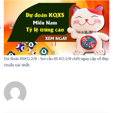
Dự đoán XSKG 2/8 – Soi cầu XS KG 2/8 chốt ngay cặp số đẹp
chuẩn xác nhất.