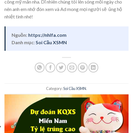
công mỹ mãn nha. Dĩ nhiên chúng tôi lên sóng mỗi ngày cho
nên anh em nhớ đón xem và Ad mong mọi người sẽ ủng hộ
nhiệt tình nhé!
Nguồn:
https://nhlfa.com
Danh mục:
Soi Cầu XSMN
Category:
Soi Cầu XSMN
.