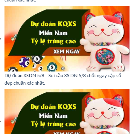
Dự đoán XSDN 5/8 – Soi cầu XS DN 5/8 chốt ngay cặp số
đẹp chuẩn xác nhất.