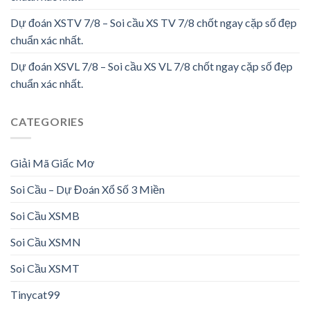
Dự đoán XSTV 7/8 – Soi cầu XS TV 7/8 chốt ngay cặp số đẹp
chuẩn xác nhất.
Dự đoán XSVL 7/8 – Soi cầu XS VL 7/8 chốt ngay cặp số đẹp
chuẩn xác nhất.
CATEGORIES
Giải Mã Giấc Mơ
Soi Cầu – Dự Đoán Xổ Số 3 Miền
Soi Cầu XSMB
Soi Cầu XSMN
Soi Cầu XSMT
Tinycat99