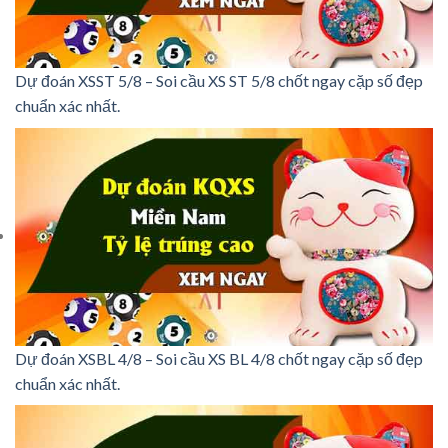
Dự đoán XSST 5/8 – Soi cầu XS ST 5/8 chốt ngay cặp số đẹp
chuẩn xác nhất.
Dự đoán XSBL 4/8 – Soi cầu XS BL 4/8 chốt ngay cặp số đẹp
chuẩn xác nhất.