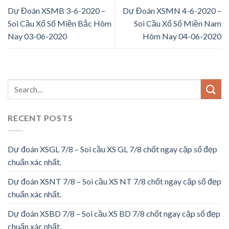
Dự Đoán XSMB 3-6-2020 –
Dự Đoán XSMN 4-6-2020 –
Soi Cầu Xổ Số Miền Bắc Hôm
Soi Cầu Xổ Số Miền Nam
Nay 03-06-2020
Hôm Nay 04-06-2020
RECENT POSTS
Dự đoán XSGL 7/8 – Soi cầu XS GL 7/8 chốt ngay cặp số đẹp
chuẩn xác nhất.
Dự đoán XSNT 7/8 – Soi cầu XS NT 7/8 chốt ngay cặp số đẹp
chuẩn xác nhất.
Dự đoán XSBD 7/8 – Soi cầu XS BD 7/8 chốt ngay cặp số đẹp
chuẩn xác nhất.