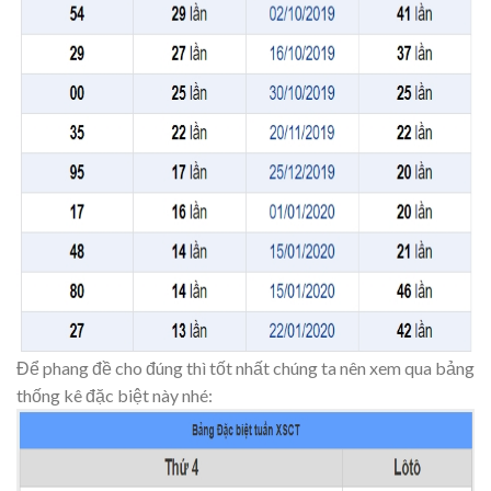
Để phang đề cho đúng thì tốt nhất chúng ta nên xem qua bảng
thống kê đặc biệt này nhé: