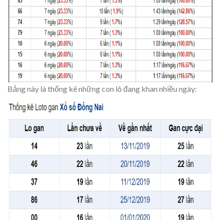
Bảng này là thống kê những con lô đang khan nhiều ngày: