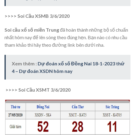
>>>>
Soi Cầu XSMB 3/6/2020
Soi cầu xổ số miền Trung
đã hoàn thành những bộ số chuẩn
nhất hôm nay để lên sóng theo đúng hẹn. Bạn nào có nhu cầu
tham khảo thì hãy theo đường link bên dưới nha.
Xem thêm :
Dự đoán xổ số Đồng Nai 18-1-2023 thứ
4 – Dự đoán XSDN hôm nay
>>>> Soi Cầu XSMT 3/6/2020