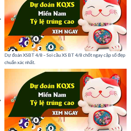
Dự đoán XSBT 4/8 – Soi cầu XS BT 4/8 chốt ngay cặp số đẹp
chuẩn xác nhất.