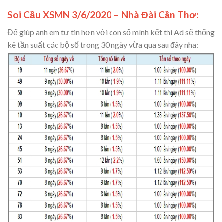
Soi Cầu XSMN 3/6/2020 – Nhà Đài Cần Thơ
:
Để giúp anh em tự tin hơn với con số mình kết thì Ad sẽ thống
kê tần suất các bộ số trong 30 ngày vừa qua sau đây nha: