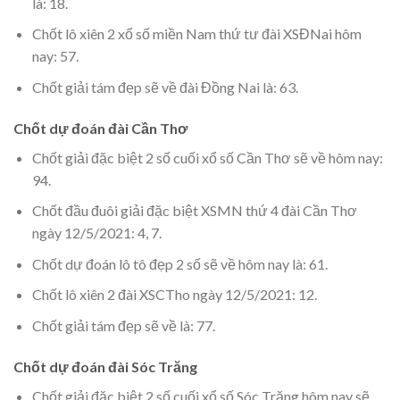
là: 18.
Chốt lô xiên 2 xổ số miền Nam thứ tư đài XSĐNai hôm
nay: 57.
Chốt giải tám đẹp sẽ về đài Đồng Nai là: 63.
Chốt dự đoán đài Cần Thơ
Chốt giải đặc biệt 2 số cuối xổ số Cần Thơ sẽ về hôm nay:
94.
Chốt đầu đuôi giải đặc biệt XSMN thứ 4 đài Cần Thơ
ngày 12/5/2021: 4, 7.
Chốt dự đoán lô tô đẹp 2 số sẽ về hôm nay là: 61.
Chốt lô xiên 2 đài XSCTho ngày 12/5/2021: 12.
Chốt giải tám đẹp sẽ về là: 77.
Chốt dự đoán đài Sóc Trăng
Chốt giải đặc biệt 2 số cuối xổ số Sóc Trăng hôm nay sẽ