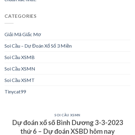
CATEGORIES
Giải Mã Giấc Mơ
Soi Cầu – Dự Đoán Xổ Số 3 Miền
Soi Cầu XSMB
Soi Cầu XSMN
Soi Cầu XSMT
Tinycat99
SOI CẦU XSMN
Dự đoán xổ số Bình Dương 3-3-2023
thứ 6 – Dự đoán XSBD hôm nay