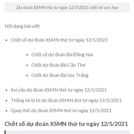
Dự đoán XSMN thứ tư ngày 12/5/2021 chốt số cực hay
Nội dung bài viết
Chốt số dự đoán XSMN thứ tư ngày 12/5/2021
Chốt số dự đoán đài Đồng Nai
Chốt dự đoán đài Cần Thơ
Chốt dự đoán đài Sóc Trăng
Soi cầu dự đoán XSMN thứ tư ngày 12/5/2021
Thống kê lô tô dự đoán XSMN thứ tư ngày 12/5/2021
Quay thử dự đoán XSMN thứ tư ngày 12/5/2021
Chốt số dự đoán XSMN thứ tư ngày 12/5/2021