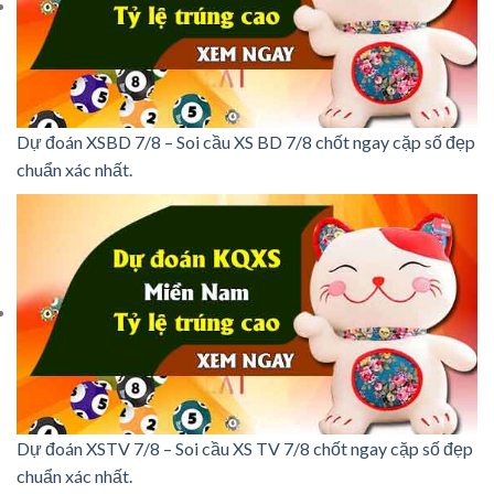
Dự đoán XSBD 7/8 – Soi cầu XS BD 7/8 chốt ngay cặp số đẹp
chuẩn xác nhất.
Dự đoán XSTV 7/8 – Soi cầu XS TV 7/8 chốt ngay cặp số đẹp
chuẩn xác nhất.