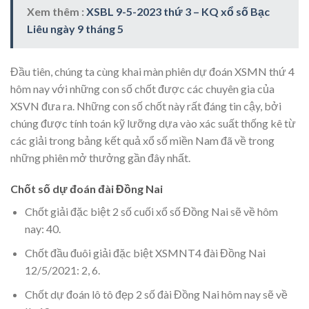
Xem thêm :
XSBL 9-5-2023 thứ 3 – KQ xổ số Bạc
Liêu ngày 9 tháng 5
Đầu tiên, chúng ta cùng khai màn phiên dự đoán XSMN thứ 4
hôm nay với những con số chốt được các chuyên gia của
XSVN đưa ra. Những con số chốt này rất đáng tin cậy, bởi
chúng được tính toán kỹ lưỡng dựa vào xác suất thống kê từ
các giải trong bảng kết quả xổ số miền Nam đã về trong
những phiên mở thưởng gần đây nhất.
Chốt số dự đoán đài Đồng Nai
Chốt giải đặc biệt 2 số cuối xổ số Đồng Nai sẽ về hôm
nay: 40.
Chốt đầu đuôi giải đặc biệt XSMNT4 đài Đồng Nai
12/5/2021: 2, 6.
Chốt dự đoán lô tô đẹp 2 số đài Đồng Nai hôm nay sẽ về