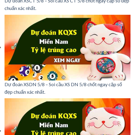
Dự đoán XSCT 5/8 – Soi cầu XS CT 5/8 chốt ngay cặp số đẹp
chuẩn xác nhất.
Dự đoán XSDN 5/8 – Soi cầu XS DN 5/8 chốt ngay cặp số
đẹp chuẩn xác nhất.