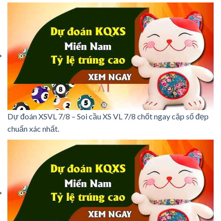
Dự đoán XSVL 7/8 – Soi cầu XS VL 7/8 chốt ngay cặp số đẹp
chuẩn xác nhất.