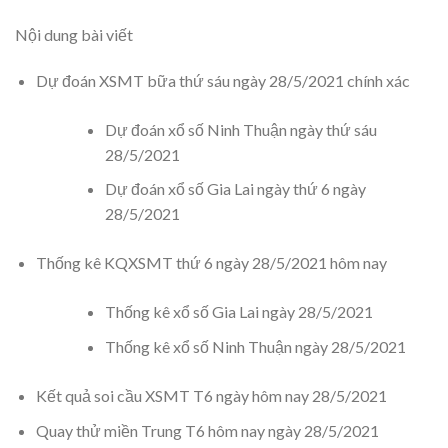
Nội dung bài viết
Dự đoán XSMT bữa thứ sáu ngày 28/5/2021 chính xác
Dự đoán xổ số Ninh Thuận ngày thứ sáu
28/5/2021
Dự đoán xổ số Gia Lai ngày thứ 6 ngày
28/5/2021
Thống kê KQXSMT thứ 6 ngày 28/5/2021 hôm nay
Thống kê xổ số Gia Lai ngày 28/5/2021
Thống kê xổ số Ninh Thuận ngày 28/5/2021
Kết quả soi cầu XSMT T6 ngày hôm nay 28/5/2021
Quay thử miền Trung T6 hôm nay ngày 28/5/2021