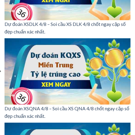
Dự đoán XSDLK 4/8 – Soi cầu XS DLK 4/8 chốt ngay cặp số
đẹp chuẩn xác nhất.
Dự đoán XSQNA 4/8 – Soi cầu XS QNA 4/8 chốt ngay cặp số
đẹp chuẩn xác nhất.