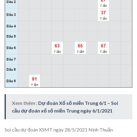
Xem thêm :
Dự đoán Xổ số miền Trung 6/1 – Soi
cầu dự đoán xổ số miền Trung ngày 6/1/2021
Soi cầu dự đoán XSMT ngày 28/5/2021 Ninh Thuận