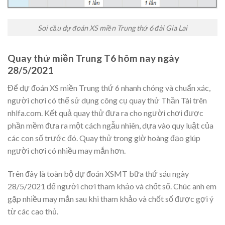
Soi cầu dự đoán XS miền Trung thứ 6 đài Gia Lai
Quay thử miền Trung T6 hôm nay ngày
28/5/2021
Để dự đoán XS miền Trung thứ 6 nhanh chóng và chuẩn xác,
người chơi có thể sử dụng công cụ quay thử Thần Tài trên
nhlfa.com. Kết quả quay thử đưa ra cho người chơi được
phần mềm đưa ra một cách ngẫu nhiên, dựa vào quy luật của
các con số trước đó. Quay thử trong giờ hoàng đạo giúp
người chơi có nhiều may mắn hơn.
Trên đây là toàn bộ dự đoán XSMT bữa thứ sáu ngày
28/5/2021 để người chơi tham khảo và chốt số. Chúc anh em
gặp nhiều may mắn sau khi tham khảo và chốt số được gợi ý
từ các cao thủ.