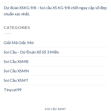
Dự đoán XSKG 9/8 – Soi cầu XS KG 9/8 chốt ngay cặp số đẹp
chuẩn xác nhất.
CATEGORIES
Giải Mã Giấc Mơ
Soi Cầu – Dự Đoán Xổ Số 3 Miền
Soi Cầu XSMB
Soi Cầu XSMN
Soi Cầu XSMT
Tinycat99
SOI CẦU XSMT