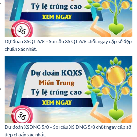
Dự đoán XSQT 6/8 – Soi cầu XS QT 6/8 chốt ngay cặp số đẹp
chuẩn xác nhất.
Dự đoán XSDNG 5/8 – Soi cầu XS DNG 5/8 chốt ngay cặp số
đẹp chuẩn xác nhất.