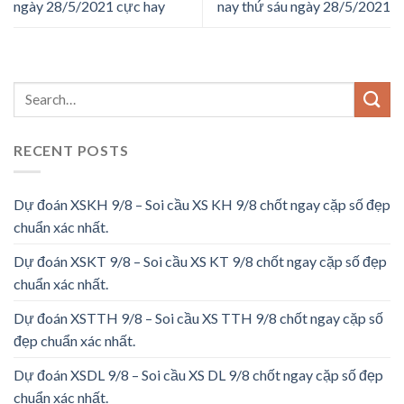
ngày 28/5/2021 cực hay
nay thứ sáu ngày 28/5/2021
RECENT POSTS
Dự đoán XSKH 9/8 – Soi cầu XS KH 9/8 chốt ngay cặp số đẹp
chuẩn xác nhất.
Dự đoán XSKT 9/8 – Soi cầu XS KT 9/8 chốt ngay cặp số đẹp
chuẩn xác nhất.
Dự đoán XSTTH 9/8 – Soi cầu XS TTH 9/8 chốt ngay cặp số
đẹp chuẩn xác nhất.
Dự đoán XSDL 9/8 – Soi cầu XS DL 9/8 chốt ngay cặp số đẹp
chuẩn xác nhất.