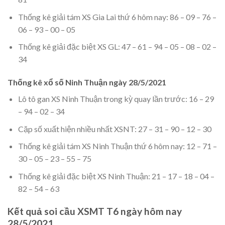
Thống kê giải tám XS Gia Lai thứ 6 hôm nay: 86 – 09 – 76 –
06 – 93 – 00 – 05
Thống kê giải đặc biệt XS GL: 47 – 61 – 94 – 05 – 08 – 02 –
34
Thống kê xổ số Ninh Thuận ngày 28/5/2021
Lô tô gan XS Ninh Thuận trong kỳ quay lần trước: 16 – 29
– 94 – 02 – 34
Cặp số xuất hiện nhiều nhất XSNT: 27 – 31 – 90 – 12 – 30
Thống kê giải tám XS Ninh Thuận thứ 6 hôm nay: 12 – 71 –
30 – 05 – 23 – 55 – 75
Thống kê giải đặc biệt XS Ninh Thuận: 21 – 17 – 18 – 04 –
82 – 54 – 63
Kết quả soi cầu XSMT T6 ngày hôm nay
28/5/2021