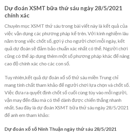
Dự đoán XSMT bữa thứ sáu ngày 28/5/2021
chính xác
Chuyên mục XSMT thứ sáu trong bài viết này là kết quả của
việc vận dụng các phương pháp kể trên. Với kinh nghiệm lâu
năm trong việc chốt số, gợi ý cho người chơi mỗi ngày, kết
quả dự đoán sẽ đảm bảo chuẩn xác nhất có thể. Người chơi
cũng có thể áp dụng thêm một số phương pháp khác để nâng
cao độ chính xác cho các con số.
Tuy nhiên,kết quả dự đoán xổ số thứ sáu miền Trung chỉ
mang tính chất tham khảo để người chơi lựa chọn và chốt số.
Việc đưa ra quyết định chốt số cuối cùng tùy vào mỗi người,
vận may đến đâu mà có thể dành được chiến thắng nhanh
nhất. Sau đây là dự đoán XSMT bữa thứ sáu ngày 28/5/2021
để anh em tham khảo:
Dự đoán xổ số Ninh Thuận ngày thứ sáu 28/5/2021