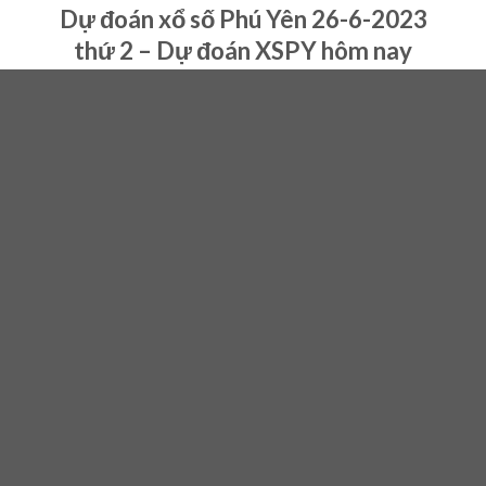
Dự đoán xổ số Phú Yên 26-6-2023
thứ 2 – Dự đoán XSPY hôm nay
25
Jun
Có thể bạn quan tâm