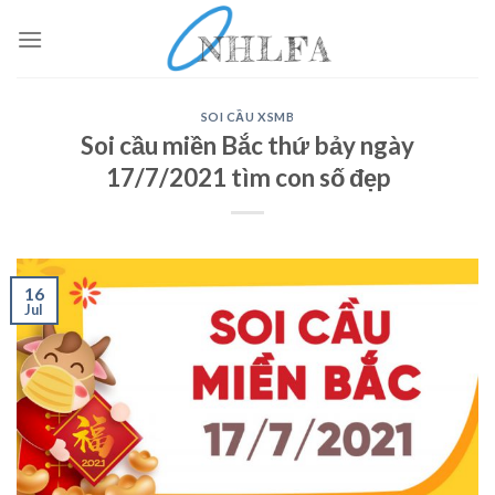
Skip
to
content
SOI CẦU XSMB
Soi cầu miền Bắc thứ bảy ngày
17/7/2021 tìm con số đẹp
16
Jul