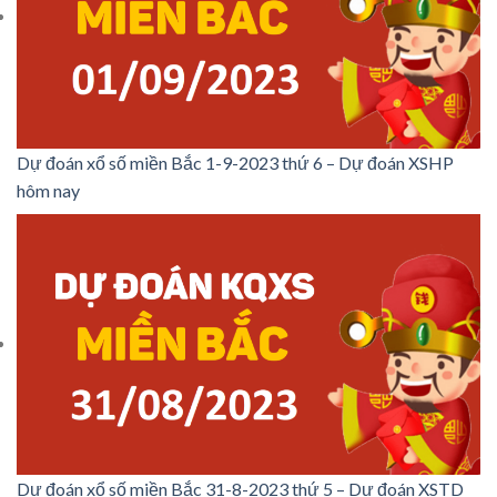
Dự đoán xổ số miền Bắc 1-9-2023 thứ 6 – Dự đoán XSHP
hôm nay
Dự đoán xổ số miền Bắc 31-8-2023 thứ 5 – Dự đoán XSTD