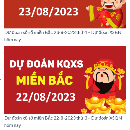
Dự đoán xổ số miền Bắc 23-8-2023 thứ 4 – Dự đoán XSBN
hôm nay
Dự đoán xổ số miền Bắc 22-8-2023 thứ 3 – Dự đoán XSQN
hôm nay