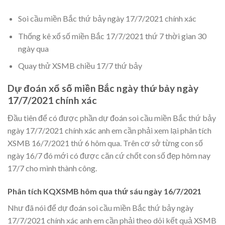
Soi cầu miền Bắc thứ bảy ngày 17/7/2021 chính xác
Thống kê xổ số miền Bắc 17/7/2021 thứ 7 thời gian 30
ngày qua
Quay thử XSMB chiều 17/7 thứ bảy
Dự đoán xổ số miền Bắc ngày thứ bảy ngày
17/7/2021 chính xác
Đầu tiên để có được phần dự đoán soi cầu miền Bắc thứ bảy
ngày 17/7/2021 chính xác anh em cần phải xem lại phân tích
XSMB 16/7/2021 thứ 6 hôm qua. Trên cơ sở từng con số
ngày 16/7 đó mới có được căn cứ chốt con số đẹp hôm nay
17/7 cho mình thành công.
Phân tích KQXSMB hôm qua thứ sáu ngày 16/7/2021
Như đã nói để dự đoán soi cầu miền Bắc thứ bảy ngày
17/7/2021 chính xác anh em cần phải theo dõi kết quả XSMB