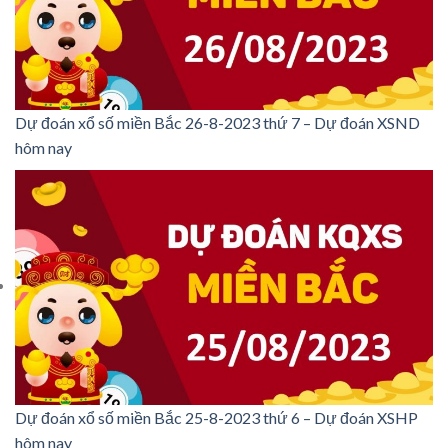
Dự đoán xổ số miền Bắc 26-8-2023 thứ 7 – Dự đoán XSND
hôm nay
Dự đoán xổ số miền Bắc 25-8-2023 thứ 6 – Dự đoán XSHP
hôm nay