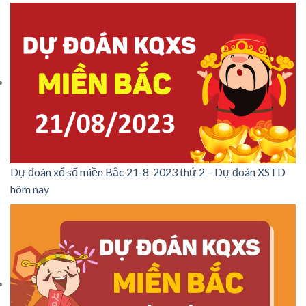
Dự đoán xổ số miền Bắc 21-8-2023 thứ 2 – Dự đoán XSTD
hôm nay