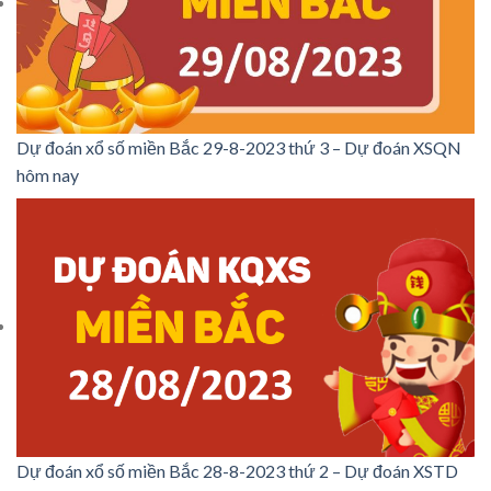
Dự đoán xổ số miền Bắc 29-8-2023 thứ 3 – Dự đoán XSQN
hôm nay
Dự đoán xổ số miền Bắc 28-8-2023 thứ 2 – Dự đoán XSTD