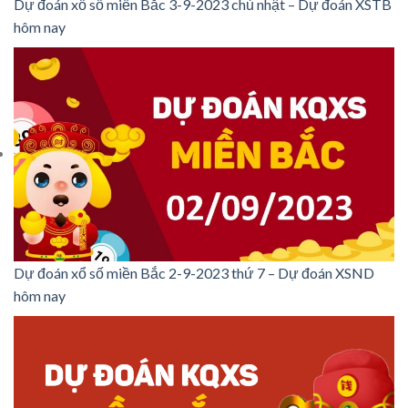
Dự đoán xổ số miền Bắc 3-9-2023 chủ nhật – Dự đoán XSTB
hôm nay
Dự đoán xổ số miền Bắc 2-9-2023 thứ 7 – Dự đoán XSND
hôm nay