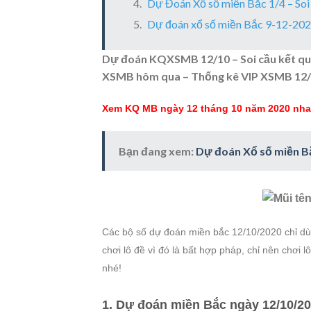
Dự Đoán Xổ số miền Bắc 1/4 – So
Dự đoán xổ số miền Bắc 9-12-202
Dự đoán KQXSMB 12/10 – Soi cầu kết quả 
XSMB hôm qua – Thống kê VIP XSMB 12
Xem KQ MB ngày 12 tháng 10 năm 2020 nhan
Bạn đang xem:
Dự đoán Xổ số miền Bắ
Các bộ số dự đoán miền bắc 12/10/2020 chỉ dù
chơi lô đề vì đó là bất hợp pháp, chỉ nên chơi
nhé!
1. Dự đoán miền Bắc ngày 12/10/20