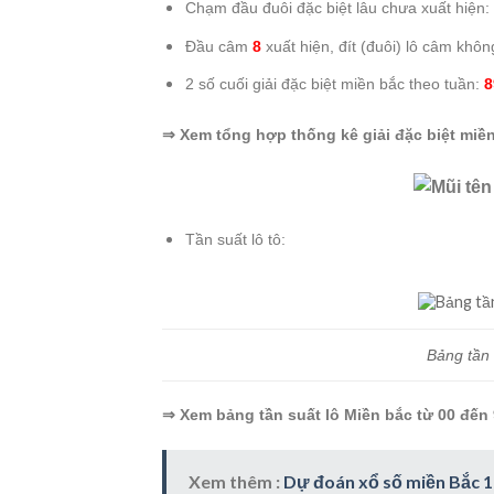
Chạm đầu đuôi đặc biệt lâu chưa xuất hiện:
Đầu câm
8
xuất hiện, đít (đuôi) lô câm khôn
2 số cuối giải đặc biệt miền bắc theo tuần:
8
⇒ Xem tổng hợp thống kê giải đặc biệt miền
Tần suất lô tô:
Bảng tần 
⇒ Xem bảng tần suất lô Miền bắc từ 00 đến 99
Xem thêm :
Dự đoán xổ số miền Bắc 