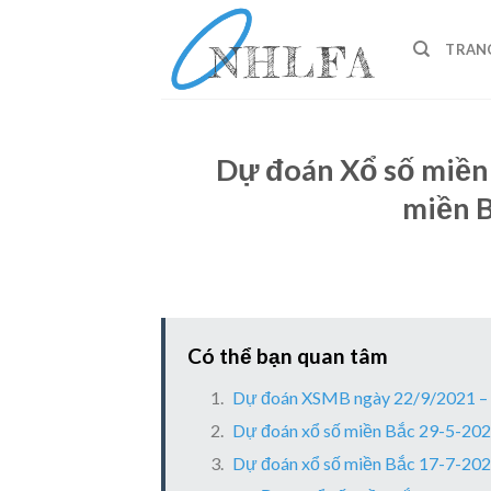
Skip
to
TRAN
content
Dự đoán Xổ số miền 
miền 
Có thể bạn quan tâm
Dự đoán XSMB ngày 22/9/2021 –
Dự đoán xổ số miền Bắc 29-5-202
Dự đoán xổ số miền Bắc 17-7-202