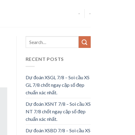
-
-
RECENT POSTS
Dự đoán XSGL 7/8 – Soi cầu XS
GL 7/8 chốt ngay cặp số đẹp
chuẩn xác nhất.
Dự đoán XSNT 7/8 – Soi cầu XS
NT 7/8 chốt ngay cặp số đẹp
chuẩn xác nhất.
Dự đoán XSBD 7/8 – Soi cầu XS