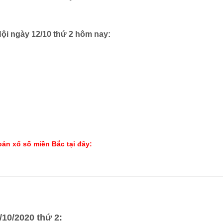
Nội ngày 12/10 thứ 2 hôm nay:
án xổ số miền Bắc tại đây:
/10/2020 thứ 2: