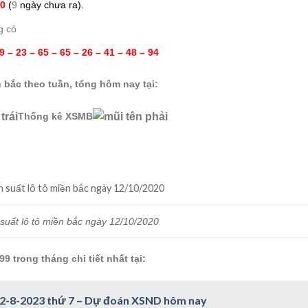
0
(
9
ngày chưa ra).
g có
9 – 23 – 65 – 65 – 26 – 41 – 48 – 94
 bắc theo tuần, tổng hôm nay tại:
Thống kê XSMB
suất lô tô miền bắc ngày 12/10/2020
 trong tháng chi tiết nhất tại:
12-8-2023 thứ 7 – Dự đoán XSND hôm nay