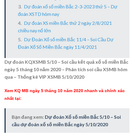
Dự đoán xổ số miền Bắc 2-3-2023 thứ 5 – Dự
đoán XSTD hôm nay
Dự đoán XS miền Bắc thứ 2 ngày 2/8/2021
chiều nay nổ lớn
Dự Đoán Xổ số miền Bắc 11/4 – Soi Cầu Dự
Đoán Xổ Số Miền Bắc ngày 11/4/2021
Dự đoán KQXSMB 5/10 – Soi cầu kết quả xổ số miền Bắc
ngày 5 tháng 10 năm 2020 – Phân tích soi cầu XSMB hôm
qua – Thống kê VIP XSMB 5/10/2020
Xem KQ MB ngày 5 tháng 10 năm 2020 nhanh và chính xác
nhất tại:
Bạn đang xem:
Dự đoán Xổ số miền Bắc 5/10 – Soi
cầu dự đoán xổ số miền Bắc ngày 5/10/2020