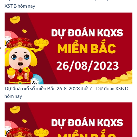
XSTB hôm nay
Dự đoán xổ số miền Bắc 26-8-2023 thứ 7 – Dự đoán XSND
hôm nay