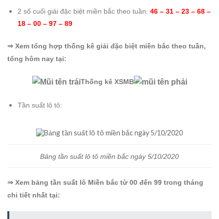
2 số cuối giải đặc biệt miền bắc theo tuần:
46 – 31 – 23 – 68 –
18 – 00 – 97 – 89
⇒ Xem tổng hợp thống kê giải đặc biệt miền bắc theo tuần,
tổng hôm nay tại:
Thống kê XSMB
Tần suất lô tô:
Bảng tần suất lô tô miền bắc ngày 5/10/2020
⇒ Xem bảng tần suất lô Miền bắc từ 00 đến 99 trong tháng
chi tiết nhất tại: