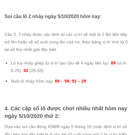
Soi cầu lô 2 nháy ngày 5/10/2020 hôm nay:
Cầu 2, 3 nháy được xác định từ các vị trí về một lô 2 lần liên tiếp
trở lên hoặc về số xuôi cùng lộn của nó, theo bảng vị trí tính từ 0
tại số thứ nhất giải đặc biệt.
Lô hai nháy ghép từ vị trí tạo cầu về 4 ngày liên tục:
89
(vị trí
0-25),
92
(25-59)
Nuôi lô nháy hôm nay:
89 – 98, 92 – 29
.
4. Các cặp số lô được chơi nhiều nhất hôm nay
ngày 5/10/2020 thứ 2:
Dựa vào soi cầu động XSMB ngày 5 tháng 10 (mặc định vị trí số
đầu tiên giải đặc biệt là 0 cho tới số cuối cùng giải 7 là vị trí 106)