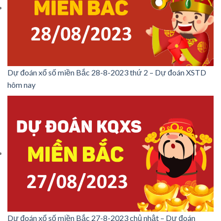
Dự đoán xổ số miền Bắc 28-8-2023 thứ 2 – Dự đoán XSTD
hôm nay
Dự đoán xổ số miền Bắc 27-8-2023 chủ nhật – Dự đoán