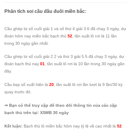
Phân tích soi cầu đầu đuôi miền bắc:
Cầu ghép từ số cuối giải 1 và số thứ 4 giải 3.6 đã chạy 3 ngày, dự
đoán hôm nay miền bắc bạch thủ
52
, tần suất lô rơi là 11 lần
trong 30 ngày gần nhất.
Cầu ghép từ số cuối giải 2.2 và thứ 3 giải 5.5 đã chạy 3 ngày, dự
đoán bạch thủ nay
01
, tần suất lô rơi là 10 lần trong 30 ngày gần
đây.
Cầu kẹp số xuất hiện là
20
, tần suất lô rơi lần lượt là 9 lần/30 kỳ
quay trước đó.
⇒ Bạn có thể truy cập để theo dõi thông tin của các cặp
bạch thủ trên tại: XSMB 30 ngày
Kết luận:
Bạch thủ lô miền bắc hôm nay tỷ lệ về cao nhất là
52
.