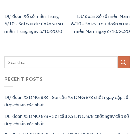
Dự đoán Xổ số miền Trung
Dự đoán Xổ số miền Nam
5/10 – Soi cầu dự đoán xổ số
6/10 – Soi cầu dự đoán xổ số
miền Trung ngày 5/10/2020
miền Nam ngày 6/10/2020
RECENT POSTS
Dự đoán XSDNG 8/8 – Soi cầu XS DNG 8/8 chốt ngay cặp số
đẹp chuẩn xác nhất.
Dự đoán XSDNO 8/8 – Soi cầu XS DNO 8/8 chốt ngay cặp số
đẹp chuẩn xác nhất.