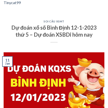
Tinycat99
SOI CẦU XSMT
Dự đoán xổ số Bình Định 12-1-2023
thứ 5 – Dự đoán XSBDi hôm nay
11
Jan