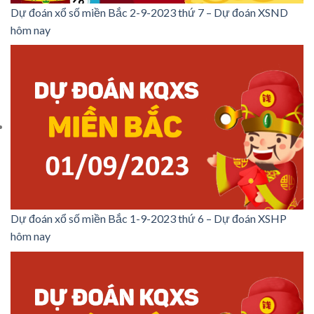
Dự đoán xổ số miền Bắc 2-9-2023 thứ 7 – Dự đoán XSND
hôm nay
Dự đoán xổ số miền Bắc 1-9-2023 thứ 6 – Dự đoán XSHP
hôm nay