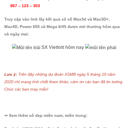
867 – 123 – 303
Truy cập vào link lấy kết quả xổ số Max3d và Max3D+,
Max4D, Power 655 và Mega 6/45 được mở thưởng hôm qua
và ngày mai:
SX Vietlott hôm nay
Lưu ý:
Trên đây những dự đoán XSMB ngày 5 tháng 10 năm
2020 chỉ mang tính chất tham khảo, cảm ơn các bạn đã tin tưởng.
Chúc các bạn may mắn!
⇒ Xem thêm số đẹp miền nam, miền trung: