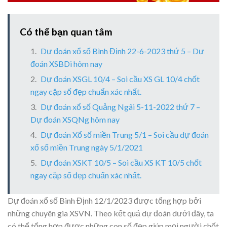
Có thể bạn quan tâm
Dự đoán xổ số Bình Định 22-6-2023 thứ 5 – Dự
đoán XSBDi hôm nay
Dự đoán XSGL 10/4 – Soi cầu XS GL 10/4 chốt
ngay cặp số đẹp chuẩn xác nhất.
Dự đoán xổ số Quảng Ngãi 5-11-2022 thứ 7 –
Dự đoán XSQNg hôm nay
Dự đoán Xổ số miền Trung 5/1 – Soi cầu dự đoán
xổ số miền Trung ngày 5/1/2021
Dự đoán XSKT 10/5 – Soi cầu XS KT 10/5 chốt
ngay cặp số đẹp chuẩn xác nhất.
Dự đoán xổ số Bình Định 12/1/2023 được tổng hợp bởi
những chuyên gia XSVN. Theo kết quả dự đoán dưới đây, ta
có thể tổng hợp được những con số đẹp giúp mọi người chốt