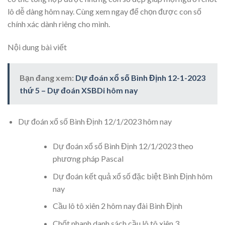
lô dễ dàng hôm nay. Cùng xem ngay để chọn được con số
chính xác dành riêng cho mình.
Nội dung bài viết
Bạn đang xem:
Dự đoán xổ số Bình Định 12-1-2023
thứ 5 – Dự đoán XSBDi hôm nay
Dự đoán xổ số Bình Định 12/1/2023 hôm nay
Dự đoán xổ số Bình Định 12/1/2023 theo
phương pháp Pascal
Dự đoán kết quả xổ số đặc biệt Bình Định hôm
nay
Cầu lô tô xiên 2 hôm nay đài Bình Định
Chốt nhanh danh sách cầu lô tô xiên 3