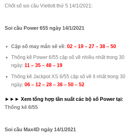
Chốt số soi cầu Vietlott thứ 5 14/1/2021:
Soi cầu Power 655 ngày 14/1/2021
Cặp số may mắn sẽ về:
02 – 19 – 27 – 38 – 50
Thống kê Power 6/55 cặp số về nhiều nhất trong 30
ngày:
11 – 35 – 48 – 19
Thống kê Jackpot XS 6/55 cặp số về ít nhất trong 30
ngày:
06 – 12 – 28 – 36 – 50 – 52
►►►
Xem tổng hợp tần suất các bộ số Power tại:
Thống kê 6/55
Soi cầu Max4D ngày 14/1/2021