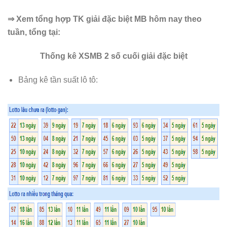
⇒ Xem tổng hợp TK giải đặc biệt MB hôm nay theo
tuần, tổng tại:
Thống kê XSMB 2 số cuối giải đặc biệt
Bảng kê tần suất lô tô: