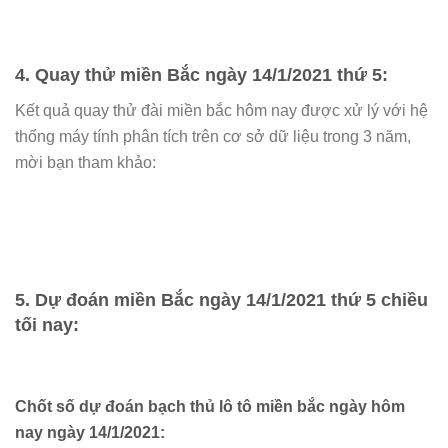
4. Quay thử miền Bắc ngày 14/1/2021 thứ 5:
Kết quả quay thử đài miền bắc hôm nay được xử lý với hệ
thống máy tính phân tích trên cơ sở dữ liệu trong 3 năm,
mời bạn tham khảo:
5. Dự đoán miền Bắc ngày 14/1/2021 thứ 5 chiều
tối nay:
Chốt số dự đoán bạch thủ lô tô miền bắc ngày hôm
nay ngày 14/1/2021: