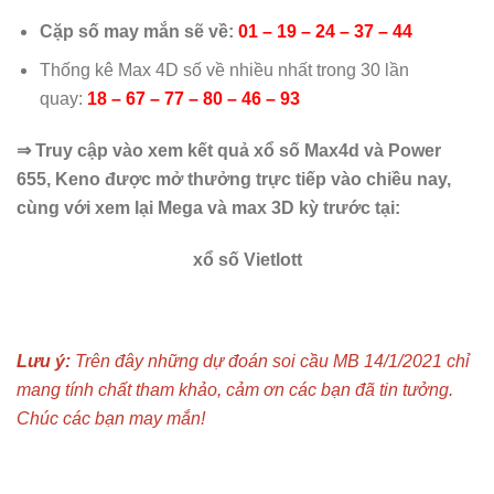
Cặp số may mắn sẽ về:
01 – 19 – 24 – 37 – 44
Thống kê Max 4D số về nhiều nhất trong 30 lần
quay:
18 – 67 – 77 – 80 – 46 – 93
⇒ Truy cập vào xem kết quả xổ số Max4d và Power
655, Keno được mở thưởng trực tiếp vào chiều nay,
cùng với xem lại Mega và max 3D kỳ trước tại:
xổ số Vietlott
Lưu ý:
Trên đây những dự đoán soi cầu MB 14/1/2021 chỉ
mang tính chất tham khảo, cảm ơn các bạn đã tin tưởng.
Chúc các bạn may mắn!