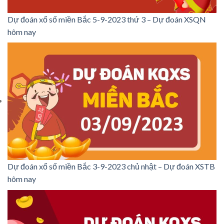
Dự đoán xổ số miền Bắc 5-9-2023 thứ 3 – Dự đoán XSQN
hôm nay
Dự đoán xổ số miền Bắc 3-9-2023 chủ nhật – Dự đoán XSTB
hôm nay