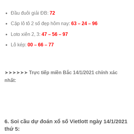
Đầu đuôi giải ĐB:
72
Cặp lô tô 2 số đẹp hôm nay:
63 – 24 – 96
Loto xiên 2, 3:
47 – 56 – 97
Lô kép:
00 – 66 – 77
➤➤➤➤➤➤
Trực tiếp miền Bắc 14/1/2021 chính xác
nhất:
6. Soi cầu dự đoán xổ số Vietlott ngày 14/1/2021
thứ 5: