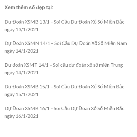
Xem thêm số đẹp tại:
Dự Đoán XSMB 13/1 – Soi Cầu Dự Đoán Xổ Số Miền Bắc
ngày 13/1/2021
Dự Đoán XSMN 14/1 – Soi Cầu Dự Đoán Xổ Số Miền Nam
ngày 14/1/2021
Dự đoán XSMT 14/1 – Soi cầu dự đoán xổ số miền Trung
ngày 14/1/2021
Dự Đoán XSMB 15/1 – Soi Cầu Dự Đoán Xổ Số Miền Bắc
ngày 15/1/2021
Dự Đoán XSMB 16/1 – Soi Cầu Dự Đoán Xổ Số Miền Bắc
ngày 16/1/2021