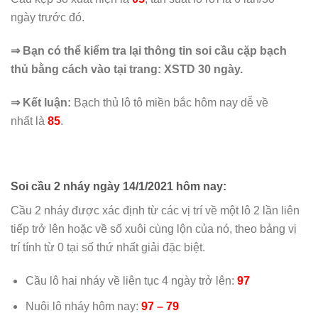
ngày trước đó.
⇒ Bạn có thể kiểm tra lại thông tin soi cầu cặp bạch
thủ bằng cách vào tại trang: XSTD 30 ngày.
⇒ Kết luận:
Bạch thủ lô tô miền bắc hôm nay dễ về
nhất là
85
.
Soi cầu 2 nháy ngày 14/1/2021 hôm nay:
Cầu 2 nháy được xác định từ các vị trí về một lô 2 lần liên
tiếp trở lên hoặc về số xuôi cùng lộn của nó, theo bảng vị
trí tính từ 0 tại số thứ nhất giải đặc biệt.
Cầu lô hai nháy về liên tục 4 ngày trở lên:
97
Nuôi lô nháy hôm nay:
97 – 79